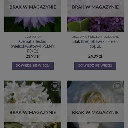
życzeń
życzeń
BRAK W MAGAZYNIE
BRAK W MAGAZYNIE
CLEMATISY
DRZEWKA I KRZEWY OZDOBNE
Clematis Teshio
Lilak (bez) ottawski ‘Helen’
(wielkokwiatowy) PEŁNY
poj, 2L
P9/C1
21,99
zł
24,99
zł
DOWIEDZ SIĘ WIĘCEJ
DOWIEDZ SIĘ WIĘCEJ
Dodaj
Dodaj
do
do
listy
listy
życzeń
życzeń
BRAK W MAGAZYNIE
BRAK W MAGAZYNIE