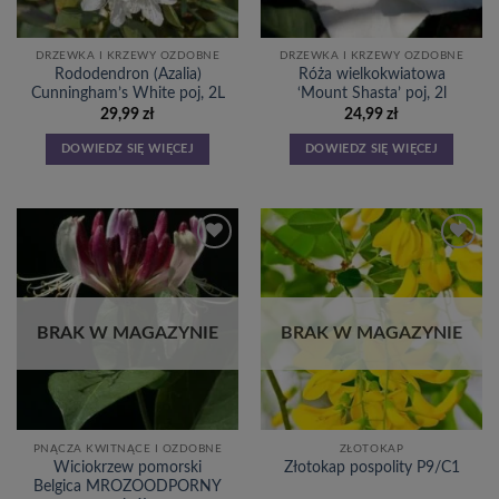
DRZEWKA I KRZEWY OZDOBNE
DRZEWKA I KRZEWY OZDOBNE
Rododendron (Azalia)
Róża wielkokwiatowa
Cunningham’s White poj, 2L
‘Mount Shasta’ poj, 2l
29,99
zł
24,99
zł
DOWIEDZ SIĘ WIĘCEJ
DOWIEDZ SIĘ WIĘCEJ
Dodaj
Dodaj
do
do
listy
listy
życzeń
życzeń
BRAK W MAGAZYNIE
BRAK W MAGAZYNIE
PNĄCZA KWITNĄCE I OZDOBNE
ZŁOTOKAP
Wiciokrzew pomorski
Złotokap pospolity P9/C1
Belgica MROZOODPORNY