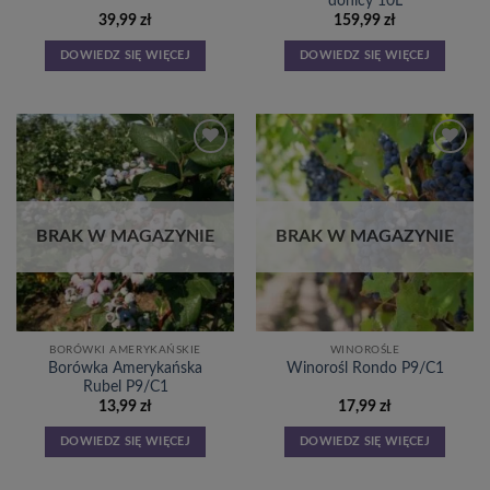
donicy 10L
39,99
zł
159,99
zł
DOWIEDZ SIĘ WIĘCEJ
DOWIEDZ SIĘ WIĘCEJ
Dodaj
Dodaj
do
do
listy
listy
życzeń
życzeń
BRAK W MAGAZYNIE
BRAK W MAGAZYNIE
BORÓWKI AMERYKAŃSKIE
WINOROŚLE
Borówka Amerykańska
Winorośl Rondo P9/C1
Rubel P9/C1
13,99
zł
17,99
zł
DOWIEDZ SIĘ WIĘCEJ
DOWIEDZ SIĘ WIĘCEJ