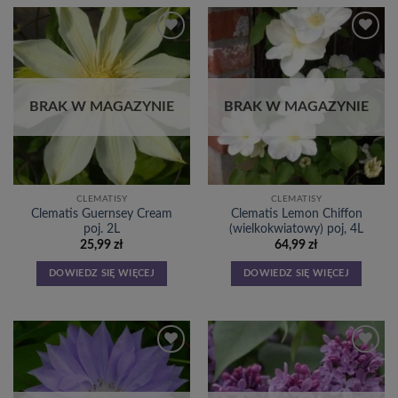
Dodaj
Dodaj
do
do
listy
listy
życzeń
życzeń
BRAK W MAGAZYNIE
BRAK W MAGAZYNIE
CLEMATISY
CLEMATISY
Clematis Guernsey Cream
Clematis Lemon Chiffon
poj. 2L
(wielkokwiatowy) poj, 4L
25,99
zł
64,99
zł
DOWIEDZ SIĘ WIĘCEJ
DOWIEDZ SIĘ WIĘCEJ
Dodaj
Dodaj
do
do
listy
listy