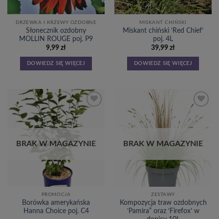
DRZEWKA I KRZEWY OZDOBNE
MISKANT CHIŃSKI
Słonecznik ozdobny
Miskant chiński ‘Red Chief’
MOLLIN ROUGE poj. P9
poj. 4L
9,99
zł
39,99
zł
DOWIEDZ SIĘ WIĘCEJ
DOWIEDZ SIĘ WIĘCEJ
Dodaj
Dodaj
do
do
listy
listy
życzeń
życzeń
BRAK W MAGAZYNIE
BRAK W MAGAZYNIE
PROMOCJA
ZESTAWY
Borówka amerykańska
Kompozycja traw ozdobnych
Hanna Choice poj. C4
‘Pamira” oraz ‘Firefox’ w