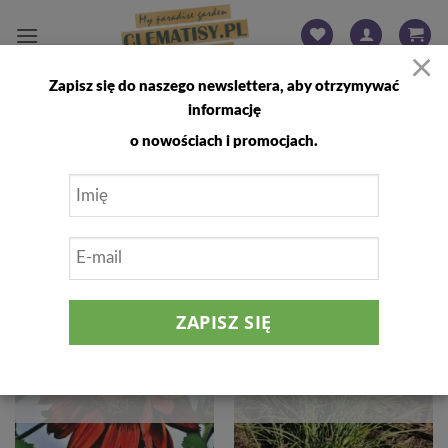
Przewiń
do
×
zawartości
Zapisz się do naszego newslettera, aby otrzymywać
STRONA GŁÓWNA
/
SKLEP
/
STRONA 77
informację
FILTRUJ
o nowościach i promocjach.
Dodaj
Dodaj
do
do
listy
listy
życzeń
życzeń
BRAK W MAGAZYNIE
BRAK W MAGAZYNIE