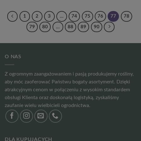
1
2
3
…
74
75
76
77
78
79
80
…
88
89
90
O NAS
Z ogromnym zaangażowaniem i pasją produkujemy rośliny,
aby móc zaoferować Państwu bogaty asortyment. Dzięki
atrakcyjnym cenom w połączeniu z wysokim standardem
obsługi Klienta oraz doskonałą logistyką, zyskaliśmy
zaufanie wielu wielbicieli ogrodnictwa.
DLA KUPUJĄCYCH