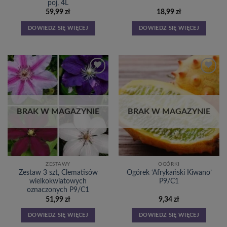
poj, 4L
59,99
zł
18,99
zł
DOWIEDZ SIĘ WIĘCEJ
DOWIEDZ SIĘ WIĘCEJ
Dodaj
Dodaj
do
do
listy
listy
życzeń
życzeń
BRAK W MAGAZYNIE
BRAK W MAGAZYNIE
ZESTAWY
OGÓRKI
Zestaw 3 szt, Clematisów
Ogórek ‘Afrykański Kiwano’
wielkokwiatowych
P9/C1
oznaczonych P9/C1
51,99
zł
9,34
zł
DOWIEDZ SIĘ WIĘCEJ
DOWIEDZ SIĘ WIĘCEJ