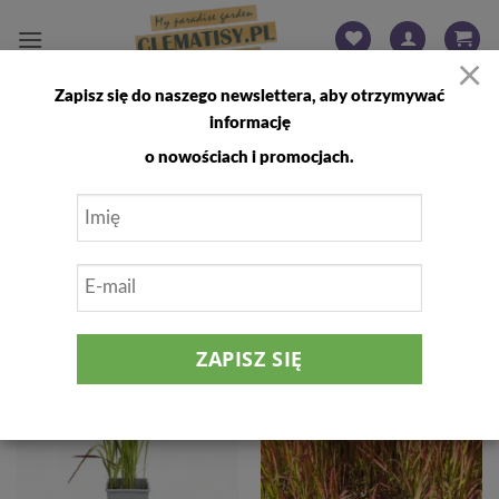
Przewiń
do
×
zawartości
Zapisz się do naszego newslettera, aby otrzymywać
STRONA GŁÓWNA
/
TRAWY OZDOBNE I BYLINY
/
IMPERATA
informację
FILTRUJ
o nowościach i promocjach.
Dodaj
Dodaj
do
do
listy
listy
życzeń
życzeń