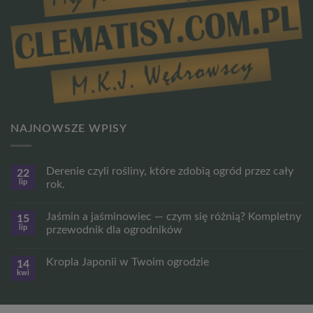
NAJNOWSZE WPISY
Derenie czyli rośliny, które zdobią ogród przez cały
22
lip
rok.
Brak
komentarzy
Jaśmin a jaśminowiec — czym się różnią? Kompletny
15
do
Derenie
lip
przewodnik dla ogrodników
czyli
rośliny,
Brak
które
komentarzy
Kropla Japonii w Twoim ogrodzie
14
zdobią
do
ogród
Jaśmin
kwi
Brak
przez
a
komentarzy
cały
jaśminowiec
do
rok.
—
Kropla
czym
Japonii