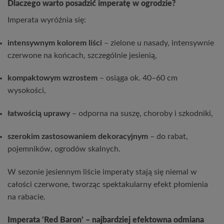
Dlaczego warto posadzić imperatę w ogrodzie?
Imperata wyróżnia się:
intensywnym kolorem liści
– zielone u nasady, intensywnie
czerwone na końcach, szczególnie jesienią,
kompaktowym wzrostem
– osiąga ok. 40–60 cm
wysokości,
łatwością uprawy
– odporna na suszę, choroby i szkodniki,
szerokim zastosowaniem dekoracyjnym
– do rabat,
pojemników, ogrodów skalnych.
W sezonie jesiennym liście imperaty stają się niemal w
całości czerwone, tworząc spektakularny efekt płomienia
na rabacie.
Imperata ‘Red Baron’ – najbardziej efektowna odmiana