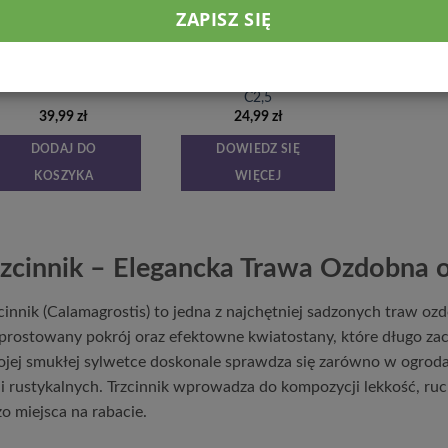
TRAWY OZDOBNE I BYLINY
TRAWY OZDOBNE I BYLINY
rzcinnik ostrokwiatowy
Trzcinnik ostrokwiatowy
Calamagrostis ×
Calamagrostis ×
cutiflora ‘Overdam’ C4
acutiflora ‘Overdam’
C2,5
39,99
zł
24,99
zł
DODAJ DO
DOWIEDZ SIĘ
KOSZYKA
WIĘCEJ
rzcinnik – Elegancka Trawa Ozdobna
cinnik (Calamagrostis) to jedna z najchętniej sadzonych traw oz
rostowany pokrój oraz efektowne kwiatostany, które długo zac
jej smukłej sylwetce doskonale sprawdza się zarówno w ogrod
 i rustykalnych. Trzcinnik wprowadza do kompozycji lekkość, ruch
o miejsca na rabacie.