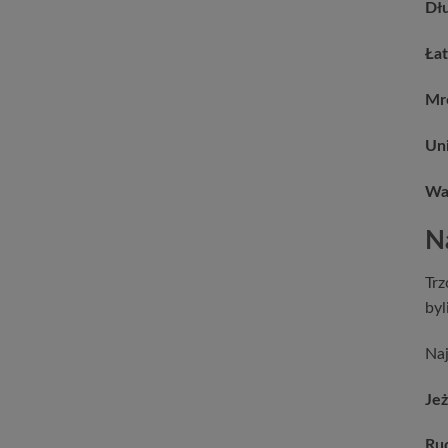
Dłu
Łat
Mr
Uni
Wa
N
Trz
byl
Naj
Je
Ru