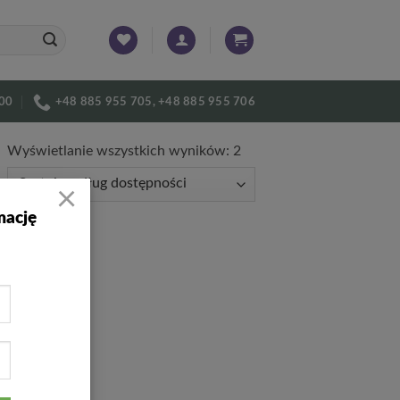
:00
+48 885 955 705, +48 885 955 706
Wyświetlanie wszystkich wyników: 2
×
mację