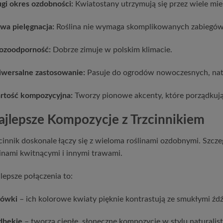
gi okres ozdobności:
Kwiatostany utrzymują się przez wiele mies
wa pielęgnacja:
Roślina nie wymaga skomplikowanych zabiegów 
ozoodporność:
Dobrze zimuje w polskim klimacie.
wersalne zastosowanie:
Pasuje do ogrodów nowoczesnych, natur
rtość kompozycyjna:
Tworzy pionowe akcenty, które porządkują 
ajlepsze Kompozycje z Trzcinnikiem
cinnik doskonale łączy się z wieloma roślinami ozdobnymi. Szcz
inami kwitnącymi i innymi trawami.
lepsze połączenia to:
żówki
– ich kolorowe kwiaty pięknie kontrastują ze smukłymi źdź
dbekie
– tworzą ciepłe, słoneczne kompozycje w stylu naturalis