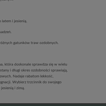
latem i jesienią.
sadzeń.
różnych gatunków traw ozdobnych.
na, która doskonale sprawdza się w wielu
tany i długi okres ozdobności sprawiają,
odowych. Nadaje rabatom lekkość,
ęgnacji. Wybierz trzcinnik do swojego
jesienią i zimą.