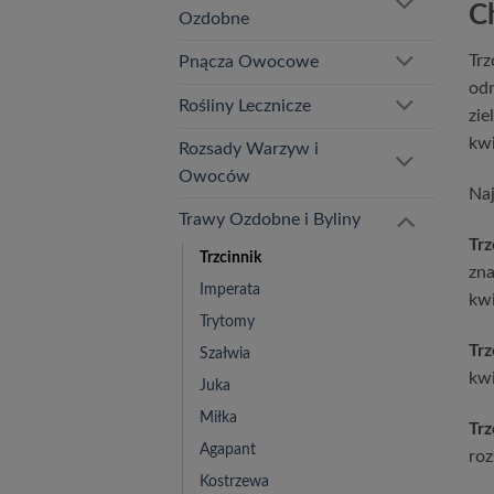
C
Ozdobne
Trz
Pnącza Owocowe
odm
Rośliny Lecznicze
zie
kwi
Rozsady Warzyw i
Owoców
Naj
Trawy Ozdobne i Byliny
Trz
Trzcinnik
zna
Imperata
kwi
Trytomy
Trz
Szałwia
kwi
Juka
Miłka
Trz
Agapant
roz
Kostrzewa