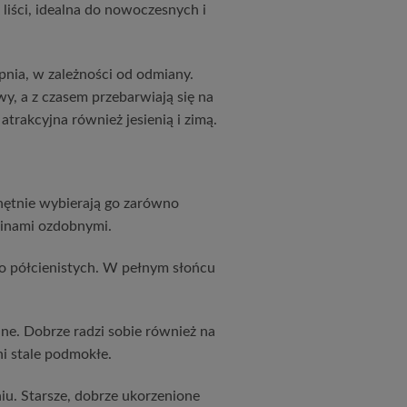
iści, idealna do nowoczesnych i
rpnia, w zależności od odmiany.
, a z czasem przebarwiają się na
atrakcyjna również jesienią i zimą.
chętnie wybierają go zarówno
linami ozdobnymi.
ko półcienistych. W pełnym słońcu
ne. Dobrze radzi sobie również na
ni stale podmokłe.
u. Starsze, dobrze ukorzenione