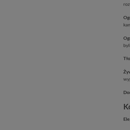
roz
Og
kam
Ogr
byl
Tło
Żyw
wy
Don
K
Ele