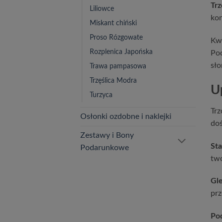
Trz
Liliowce
ko
Miskant chiński
Proso Rózgowate
Kwi
Rozplenica Japońska
Poc
sło
Trawa pampasowa
Trzęślica Modra
U
Turzyca
Trz
Osłonki ozdobne i naklejki
doś
Zestawy i Bony
St
Podarunkowe
two
Gle
prz
Po