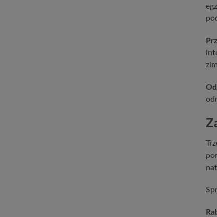
egz
pod
Prz
int
zim
Od
odm
Z
Trz
por
nat
Spr
Rab