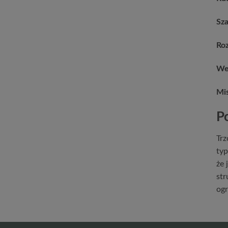
Sz
Roz
We
Mis
P
Trz
typ
że 
str
ogr