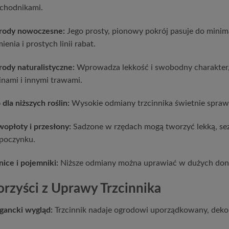
chodnikami.
rody nowoczesne:
Jego prosty, pionowy pokrój pasuje do minima
ienia i prostych linii rabat.
ody naturalistyczne:
Wprowadza lekkość i swobodny charakter, 
inami i innymi trawami.
 dla niższych roślin:
Wysokie odmiany trzcinnika świetnie sprawdz
opłoty i przesłony:
Sadzone w rzędach mogą tworzyć lekką, sezo
poczynku.
ice i pojemniki:
Niższe odmiany można uprawiać w dużych donic
orzyści z Uprawy Trzcinnika
gancki wygląd:
Trzcinnik nadaje ogrodowi uporządkowany, dekor