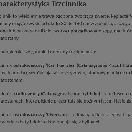
harakterystyka Trzcinnika
cinnik to wieloletnia trawa ozdobna tworząca zwarte, kępiaste 
iany osiąga zwykle od około 80 do 180 cm wysokości, szczególn
lone lub paskowane liście tworzą uporządkowane kępy, nad który
atostany.
popularniejsze gatunki i odmiany trzcinnika to:
cinnik ostrokwiatowy ‘Karl Foerster’ (Calamagrostis × acutiflora 
nych odmian, wyróżniająca się sztywnym, pionowym pokrojem i
atostanami.
cinnik krótkowłosy (Calamagrostis brachytricha)
– efektowna tr
atostanach, które pięknie prezentują się późnym latem i jesienią
cinnik ostrokwiatowy ‘Overdam’
– odmiana o dekoracyjnych, jas
świetla rabaty i dobrze komponuje się z bylinami.