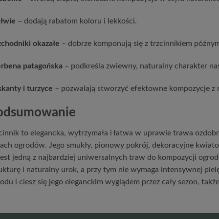
ałwie
– dodają rabatom koloru i lekkości.
chodniki okazałe
– dobrze komponują się z trzcinnikiem późnym 
rbena patagońska
– podkreśla zwiewny, naturalny charakter na
kanty i turzyce
– pozwalają stworzyć efektowne kompozycje z 
odsumowanie
cinnik to elegancka, wytrzymała i łatwa w uprawie trawa ozdob
ach ogrodów. Jego smukły, pionowy pokrój, dekoracyjne kwiatos
jest jedną z najbardziej uniwersalnych traw do kompozycji ogr
ukturę i naturalny urok, a przy tym nie wymaga intensywnej piel
odu i ciesz się jego eleganckim wyglądem przez cały sezon, także 