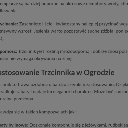
emplarze są bardziej odporne na okresowe niedobory wody, cho
lewania.
ycinanie:
Zaschnięte liście i kwiatostany najlepiej przycinać wc
ensywny wzrost. Jesienią warto pozostawić suche źdźbła, ponie
ą.
porność:
Trzcinnik jest rośliną mrozoodporną i dobrze znosi pol
ian nie wymaga okrywania na zimę.
astosowanie Trzcinnika w Ogrodzie
cinnik to trawa ozdobna o bardzo szerokim zastosowaniu. Dzię
ządkuje rabaty i nadaje im elegancki charakter. Może być sadzo
uralna przesłona.
awdza się w takich kompozycjach jak:
aty bylinowe:
Doskonale komponuje się z jeżówkami, rudbekiam