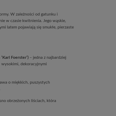
formy. W zależności od gatunku i
ie w czasie kwitnienia. Jego wąskie,
mi latem pojawiają się smukłe, pierzaste
‘Karl Foerster’)
– jedna z najbardziej
 wysokimi, dekoracyjnymi
awa o miękkich, puszystych
.
no obrzeżonych liściach, która