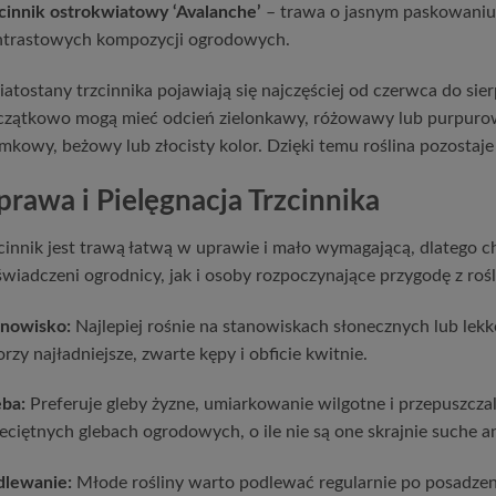
cinnik ostrokwiatowy ‘Avalanche’
– trawa o jasnym paskowaniu l
ntrastowych kompozycji ogrodowych.
atostany trzcinnika pojawiają się najczęściej od czerwca do sie
zątkowo mogą mieć odcień zielonkawy, różowawy lub purpurowy
mkowy, beżowy lub złocisty kolor. Dzięki temu roślina pozostaje 
prawa i Pielęgnacja Trzcinnika
cinnik jest trawą łatwą w uprawie i mało wymagającą, dlatego 
wiadczeni ogrodnicy, jak i osoby rozpoczynające przygodę z roś
anowisko:
Najlepiej rośnie na stanowiskach słonecznych lub lek
rzy najładniejsze, zwarte kępy i obficie kwitnie.
ba:
Preferuje gleby żyzne, umiarkowanie wilgotne i przepuszczal
eciętnych glebach ogrodowych, o ile nie są one skrajnie suche a
dlewanie:
Młode rośliny warto podlewać regularnie po posadzeni