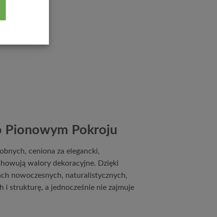
 o Pionowym Pokroju
dobnych, ceniona za elegancki,
howują walory dekoracyjne. Dzięki
ach nowoczesnych, naturalistycznych,
 i strukturę, a jednocześnie nie zajmuje