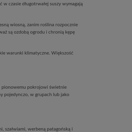
ć w czasie długotrwałej suszy wymagają
zesną wiosną, zanim roślina rozpocznie
waż są ozdobą ogrodu i chronią kępę
skie warunki klimatyczne. Większość
ki pionowemu pokrojowi świetnie
ny pojedynczo, w grupach lub jako
i, szałwiami, werbeną patagońską i