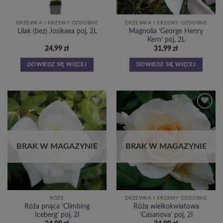
DRZEWKA I KRZEWY OZDOBNE
DRZEWKA I KRZEWY OZDOBNE
Magnolia ‘George Henry
Lilak (bez) Josikaea poj, 2L
Kern’ poj, 2L
24,99
zł
31,99
zł
DOWIEDZ SIĘ WIĘCEJ
DOWIEDZ SIĘ WIĘCEJ
Dodaj
Dodaj
do
do
listy
listy
życzeń
życzeń
BRAK W MAGAZYNIE
BRAK W MAGAZYNIE
RÓŻE
DRZEWKA I KRZEWY OZDOBNE
Róża pnąca ‘Climbing
Róża wielkokwiatowa
Iceberg’ poj, 2l
‘Casanova’ poj, 2l