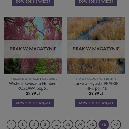
DOWIEDZ SIĘ WIĘCEJ
DOWIEDZ SIĘ WIĘCEJ
Dodaj
Dodaj
do
do
listy
listy
życzeń
życzeń
BRAK W MAGAZYNIE
BRAK W MAGAZYNIE
PNĄCZA KWITNĄCE I OZDOBNE
TRAWY OZDOBNE I BYLINY
Wisteria kwiecista Honbeni
Turzyca ceglasta PRAIRIE
RÓŻOWA poj, 2L
FIRE poj, 4L
32,99
zł
39,99
zł
DOWIEDZ SIĘ WIĘCEJ
DOWIEDZ SIĘ WIĘCEJ
1
2
3
…
73
74
75
76
77