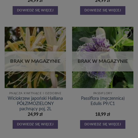
24,99
zł
24,99
zł
DOWIEDZ SIĘ WIĘCEJ
DOWIEDZ SIĘ WIĘCEJ
Dodaj
Dodaj
do
do
listy
listy
życzeń
życzeń
BRAK W MAGAZYNIE
BRAK W MAGAZYNIE
PNĄCZA KWITNĄCE I OZDOBNE
PASSIFLORY
Wiciokrzew japoński Halliana
Passiflora (męczennica)
PÓŁZIMOZIELONY
Edulis P9/C1
pachnący poj, 2L
24,99
zł
18,99
zł
DOWIEDZ SIĘ WIĘCEJ
DOWIEDZ SIĘ WIĘCEJ