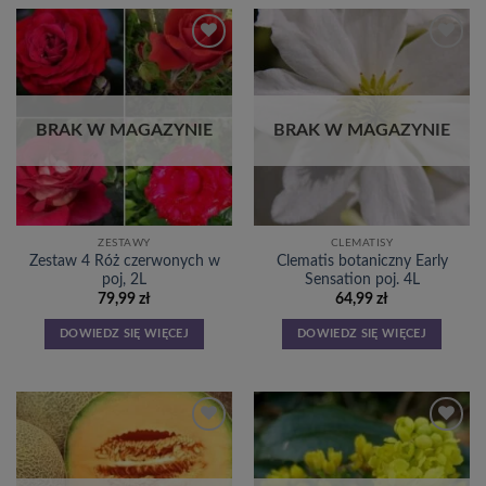
Dodaj
Dodaj
do
do
listy
listy
życzeń
życzeń
BRAK W MAGAZYNIE
BRAK W MAGAZYNIE
ZESTAWY
CLEMATISY
Zestaw 4 Róż czerwonych w
Clematis botaniczny Early
poj, 2L
Sensation poj. 4L
79,99
zł
64,99
zł
DOWIEDZ SIĘ WIĘCEJ
DOWIEDZ SIĘ WIĘCEJ
Dodaj
Dodaj
do
do
listy
listy