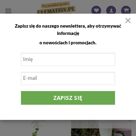
Przewiń
do
×
zawartości
Zapisz się do naszego newslettera, aby otrzymywać
STRONA GŁÓWNA
/
SKLEP
/
STRONA 76
informację
FILTRUJ
o nowościach i promocjach.
Dodaj
Dodaj
do
do
listy
listy
życzeń
życzeń
BRAK W MAGAZYNIE
BRAK W MAGAZYNIE