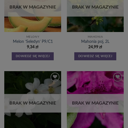
życzeń
życzeń
BRAK W MAGAZYNIE
BRAK W MAGAZYNIE
MELONY
MAHONIA
Melon ‘Seledyn’ P9/C1
Mahonia poj, 2L
9,34
zł
24,99
zł
DOWIEDZ SIĘ WIĘCEJ
DOWIEDZ SIĘ WIĘCEJ
Dodaj
Dodaj
do
do
listy
listy
życzeń
życzeń
BRAK W MAGAZYNIE
BRAK W MAGAZYNIE