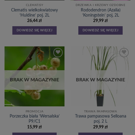
CLEMATISY
DRZEWKA I KRZEWY OZDOBNE
Clematis wielkokwiatowy
Rododendron (Azalia)
‘Huldine’ poj. 2L
‘Koningstein’ poj, 2L
26,44
zł
29,99
zł
DOWIEDZ SIĘ WIĘCEJ
DOWIEDZ SIĘ WIĘCEJ
Dodaj
Dodaj
do
do
listy
listy
życzeń
życzeń
BRAK W MAGAZYNIE
BRAK W MAGAZYNIE
PROMOCJA
TRAWA PAMPASOWA
Porzeczka biała ‘Wersalska’
Trawa pampasowa Selloana
P9/C1
poj. 2 L
15,99
zł
29,99
zł