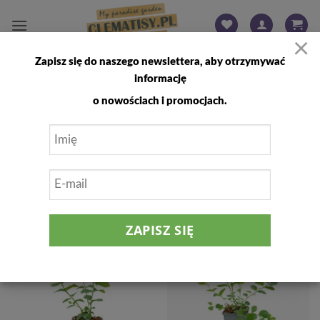
Przewiń
do
×
zawartości
Zapisz się do naszego newslettera, aby otrzymywać
STRONA GŁÓWNA
/
DRZEWKA I KRZEWY OZDOBNE
/
informację
ŚNIEGULICZKA
o nowościach i promocjach.
FILTRUJ
Dodaj
Dodaj
do
do
listy
listy
życzeń
życzeń