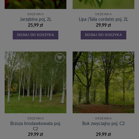
DRZEWKA
DRZEWKA
Jarzębina poj, 2L
Lipa (Talia cordate) poj, 2L
25,99
zł
29,99
zł
DODAJ DO KOSZYKA
DODAJ DO KOSZYKA
Dodaj
Dodaj
do
do
listy
listy
życzeń
życzeń
DRZEWKA
DRZEWKA
Brzoza brodawkowata poj.
Buk zwyczajny poj. C2
C2
29,99
zł
29,99
zł