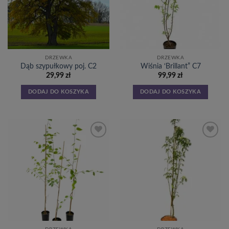
DRZEWKA
DRZEWKA
Dąb szypułkowy poj. C2
Wiśnia ‘Brillant” C7
29,99
zł
99,99
zł
DODAJ DO KOSZYKA
DODAJ DO KOSZYKA
Dodaj
Dodaj
do
do
listy
listy
życzeń
życzeń