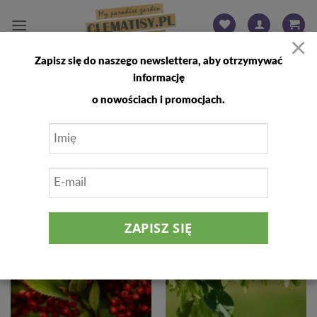
Przewiń
do
×
zawartości
Zapisz się do naszego newslettera, aby otrzymywać
STRONA GŁÓWNA
/
DRZEWKA
informację
FILTRUJ
o nowościach i promocjach.
Dodaj
Dodaj
do
do
listy
listy
życzeń
życzeń