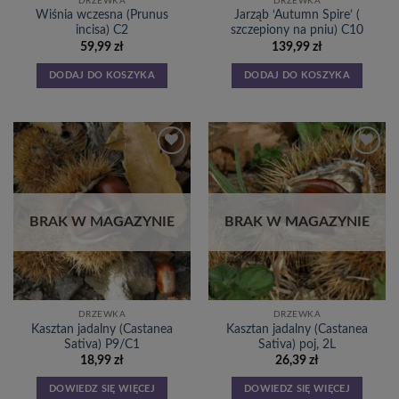
DRZEWKA
DRZEWKA
Wiśnia wczesna (Prunus
Jarząb ‘Autumn Spire’ (
incisa) C2
szczepiony na pniu) C10
59,99
zł
139,99
zł
DODAJ DO KOSZYKA
DODAJ DO KOSZYKA
Dodaj
Dodaj
do
do
listy
listy
życzeń
życzeń
BRAK W MAGAZYNIE
BRAK W MAGAZYNIE
DRZEWKA
DRZEWKA
Kasztan jadalny (Castanea
Kasztan jadalny (Castanea
Sativa) P9/C1
Sativa) poj, 2L
18,99
zł
26,39
zł
DOWIEDZ SIĘ WIĘCEJ
DOWIEDZ SIĘ WIĘCEJ