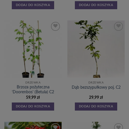
DODAJ DO KOSZYKA
DODAJ DO KOSZYKA
Dodaj
Dodaj
do
do
listy
listy
życzeń
życzeń
DRZEWKA
DRZEWKA
Brzoza pożyteczna
Dąb bezszypułkowy poj. C2
‘Doorenbos’ (Betula) C2
59,99
zł
29,99
zł
DODAJ DO KOSZYKA
DODAJ DO KOSZYKA