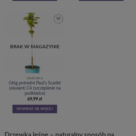
Dodaj
do
listy
życzeń
BRAK W MAGAZYNIE
DRZEWKA
Głóg pośredni Paul’s Scarlet
(okulant) C4 (szczepienie na
podkładce)
69,99
zł
DOWIEDZ SIĘ WIĘCEJ
Drzewka leśne – naturalny sposób na