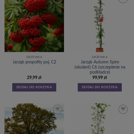
Dodaj
Dodaj
do
do
listy
listy
życzeń
życzeń
DRZEWKA
DRZEWKA
Jarząb Autumn Spire
Jarząb pospolity poj. C2
(okulant) C6 (szczepienie na
podkładce)
29,99
zł
99,99
zł
DODAJ DO KOSZYKA
DODAJ DO KOSZYKA
Dodaj
Dodaj
do
do
listy
listy
życzeń
życzeń