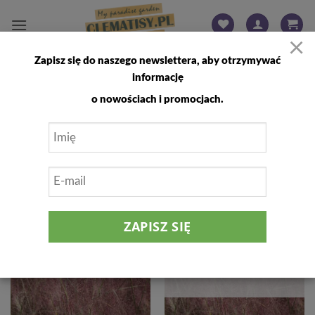
Przewiń
do
×
zawartości
Zapisz się do naszego newslettera, aby otrzymywać
STRONA GŁÓWNA
/
TRAWY OZDOBNE I BYLINY
/
MIŁKA
informację
FILTRUJ
o nowościach i promocjach.
Dodaj
Dodaj
do
do
listy
listy
życzeń
życzeń
BRAK W MAGAZYNIE