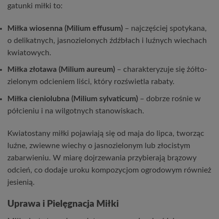
gatunki miłki to:
Miłka wiosenna (Milium effusum)
– najczęściej spotykana,
o delikatnych, jasnozielonych źdźbłach i luźnych wiechach
kwiatowych.
Miłka złotawa (Milium aureum)
– charakteryzuje się żółto-
zielonym odcieniem liści, który rozświetla rabaty.
Miłka cieniolubna (Milium sylvaticum)
– dobrze rośnie w
półcieniu i na wilgotnych stanowiskach.
Kwiatostany miłki pojawiają się od maja do lipca, tworząc
luźne, zwiewne wiechy o jasnozielonym lub złocistym
zabarwieniu. W miarę dojrzewania przybierają brązowy
odcień, co dodaje uroku kompozycjom ogrodowym również
jesienią.
Uprawa i Pielęgnacja Miłki