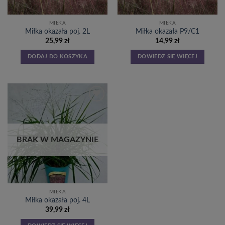
MIŁKA
MIŁKA
Miłka okazała poj. 2L
Miłka okazała P9/C1
25,99
zł
14,99
zł
DODAJ DO KOSZYKA
DOWIEDZ SIĘ WIĘCEJ
Dodaj
do
listy
życzeń
BRAK W MAGAZYNIE
MIŁKA
Miłka okazała poj. 4L
39,99
zł