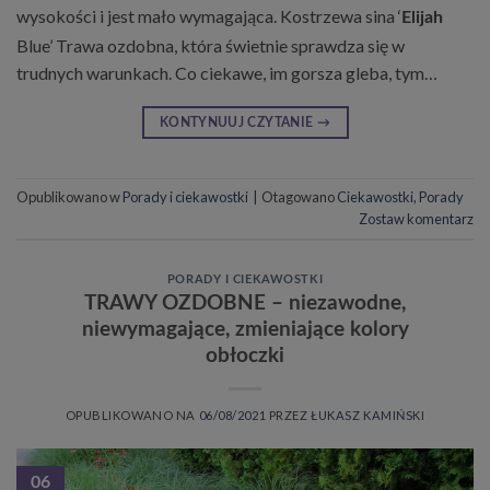
wysokości i jest mało wymagająca. Kostrzewa sina ‘
Elijah
Blue’ Trawa ozdobna, która świetnie sprawdza się w
trudnych warunkach. Co ciekawe, im gorsza gleba, tym…
KONTYNUUJ CZYTANIE
→
Opublikowano w
Porady i ciekawostki
|
Otagowano
Ciekawostki
,
Porady
Zostaw komentarz
PORADY I CIEKAWOSTKI
TRAWY OZDOBNE – niezawodne,
niewymagające, zmieniające kolory
obłoczki
OPUBLIKOWANO NA
06/08/2021
PRZEZ
ŁUKASZ KAMIŃSKI
06