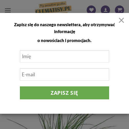
Przewiń
do
×
zawartości
Zapisz się do naszego newslettera, aby otrzymywać
WYNIKI WYSZUKIWANIA DLA:
ELIJAH
informację
o nowościach i promocjach.
Kostrzewa Sina ‘Elijah Blue’ P9/C1
29
lip