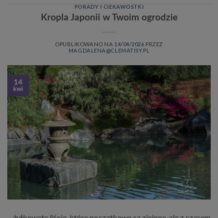
PORADY I CIEKAWOSTKI
Kropla Japonii w Twoim ogrodzie
OPUBLIKOWANO NA
14/04/2026
PRZEZ
MAGDALENA@CLEMATISY.PL
14
kwi
…żyłkowate liście, które początkowo są zielone, ale z czasem