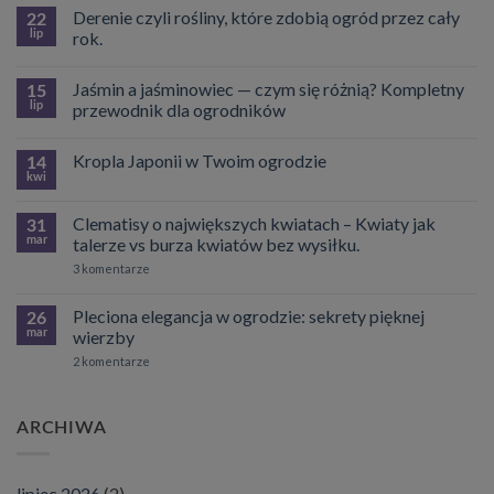
Derenie czyli rośliny, które zdobią ogród przez cały
22
lip
rok.
Brak
komentarzy
Jaśmin a jaśminowiec — czym się różnią? Kompletny
do
15
Derenie
lip
przewodnik dla ogrodników
czyli
rośliny,
Brak
które
komentarzy
Kropla Japonii w Twoim ogrodzie
zdobią
do
14
ogród
Jaśmin
kwi
Brak
przez
a
komentarzy
cały
jaśminowiec
do
rok.
—
Clematisy o największych kwiatach – Kwiaty jak
31
Kropla
czym
Japonii
mar
talerze vs burza kwiatów bez wysiłku.
się
w
różnią?
do
Twoim
3 komentarze
Kompletny
Clematisy
ogrodzie
przewodnik
o
dla
największych
Pleciona elegancja w ogrodzie: sekrety pięknej
26
ogrodników
kwiatach
mar
wierzby
–
Kwiaty
do
2 komentarze
jak
Pleciona
talerze
elegancja
vs
w
burza
ogrodzie:
kwiatów
ARCHIWA
sekrety
bez
pięknej
wysiłku.
wierzby
lipiec 2026
(2)