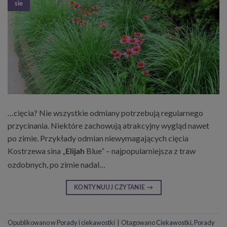
sie
…cięcia? Nie wszystkie odmiany potrzebują regularnego
przycinania. Niektóre zachowują atrakcyjny wygląd nawet
po zimie. Przykłady odmian niewymagających cięcia
Kostrzewa sina „
Blue” – najpopularniejsza z traw
Elijah
ozdobnych, po zimie nadal…
KONTYNUUJ CZYTANIE
→
Opublikowano w
Porady i ciekawostki
|
Otagowano
Ciekawostki
,
Porady