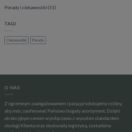
Porady i ciekawostki
(51)
TAGI
Ciekawostki
Porady
O NAS
Z ogromnym zaangażowaniem i pasją produkujemy rośliny,
aby móc zaoferować Państwu bogaty asortyment. Dzięki
atrakcyjnym cenom w połączeniu z wysokim standardem
obsługi Klienta oraz doskonałą logistyką, zyskaliśmy