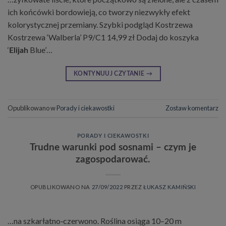
ich końcówki bordowieją, co tworzy niezwykły efekt
kolorystycznej przemiany. Szybki podgląd Kostrzewa
Kostrzewa ‘Walberla’ P9/C1 14,99 zł Dodaj do koszyka
‘
Blue’…
Elijah
KONTYNUUJ CZYTANIE
→
Opublikowano w
Porady i ciekawostki
Zostaw komentarz
PORADY I CIEKAWOSTKI
Trudne warunki pod sosnami – czym je
zagospodarować.
OPUBLIKOWANO NA
27/09/2022
PRZEZ
ŁUKASZ KAMIŃSKI
…na szkarłatno‑czerwono. Roślina osiąga 10–20 m