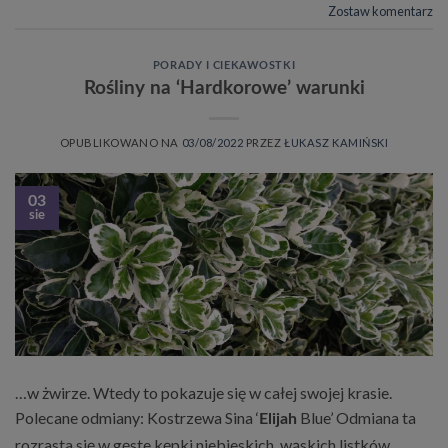
Zostaw komentarz
PORADY I CIEKAWOSTKI
Rośliny na ‘Hardkorowe’ warunki
OPUBLIKOWANO NA
03/08/2022
PRZEZ
ŁUKASZ KAMIŃSKI
03
sie
…w żwirze. Wtedy to pokazuje się w całej swojej krasie.
Polecane odmiany: Kostrzewa Sina ‘
Blue’ Odmiana ta
Elijah
rozrasta się w gęste kępki niebieskich, wąskich listków.