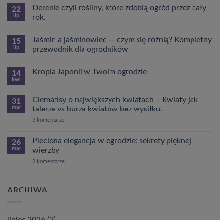
Derenie czyli rośliny, które zdobią ogród przez cały
22
lip
rok.
Brak
komentarzy
Jaśmin a jaśminowiec — czym się różnią? Kompletny
15
do
Derenie
lip
przewodnik dla ogrodników
czyli
rośliny,
Brak
które
komentarzy
Kropla Japonii w Twoim ogrodzie
14
zdobią
do
ogród
Jaśmin
kwi
Brak
przez
a
komentarzy
cały
jaśminowiec
do
rok.
—
Clematisy o największych kwiatach – Kwiaty jak
31
Kropla
czym
mar
Japonii
talerze vs burza kwiatów bez wysiłku.
się
w
różnią?
do
Twoim
3 komentarze
Kompletny
Clematisy
ogrodzie
przewodnik
o
dla
największych
Pleciona elegancja w ogrodzie: sekrety pięknej
26
ogrodników
kwiatach
mar
wierzby
–
Kwiaty
do
2 komentarze
jak
Pleciona
talerze
elegancja
vs
w
burza
ogrodzie:
ARCHIWA
kwiatów
sekrety
bez
pięknej
wysiłku.
wierzby
lipiec 2026
(2)