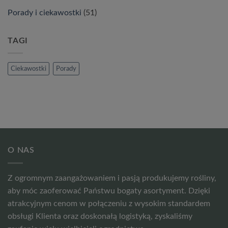
Porady i ciekawostki
(51)
TAGI
Ciekawostki
Porady
O NAS
Z ogromnym zaangażowaniem i pasją produkujemy rośliny,
aby móc zaoferować Państwu bogaty asortyment. Dzięki
atrakcyjnym cenom w połączeniu z wysokim standardem
obsługi Klienta oraz doskonałą logistyką, zyskaliśmy