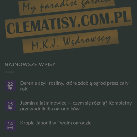
NAJNOWSZE WPISY
Derenie czyli rośliny, które zdobią ogród przez cały
22
lip
rok.
Brak
komentarzy
Jaśmin a jaśminowiec — czym się różnią? Kompletny
15
do
Derenie
lip
przewodnik dla ogrodników
czyli
rośliny,
Brak
które
komentarzy
Kropla Japonii w Twoim ogrodzie
14
zdobią
do
ogród
Jaśmin
kwi
Brak
przez
a
komentarzy
cały
jaśminowiec