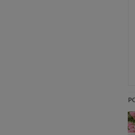
P
Dodaj
Dodaj
do
do