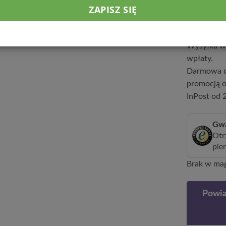
79,9
Wysyłka w 
wpłaty.
Darmowa d
promocją o
InPost od 2
Gwa
Otr
pie
Brak w ma
Powia