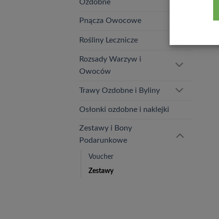
Ozdobne
Pnącza Owocowe
Rośliny Lecznicze
Rozsady Warzyw i
Owoców
Trawy Ozdobne i Byliny
Osłonki ozdobne i naklejki
Zestawy i Bony
Podarunkowe
Voucher
Zestawy