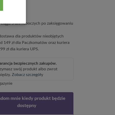
9
zł
ciągu 5 dni roboczych po zaksięgowaniu
ostawa dla produktów nieobjętych
d 149 zł dla Paczkomatów oraz kuriera
99 zł dla kuriera UPS.
rancja bezpiecznych zakupów.
zymasz swój produkt albo zwrot
niędzy.
Zobacz szczegóły
gazynie
dom mnie kiedy produkt będzie
dostępny