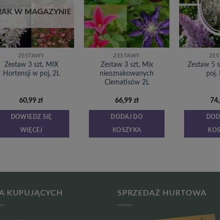
listy
listy
życzeń
życzeń
RAK W MAGAZYNIE
ZESTAWY
ZESTAWY
ZE
Zestaw 3 szt, MIX
Zestaw 3 szt, Mix
Zestaw 5 sz
Hortensji w poj, 2L
nieoznakowanych
poj.
Clematisów 2L
60,99
zł
66,99
zł
74
DOWIEDZ SIĘ
DODAJ DO
DOD
WIĘCEJ
KOSZYKA
KO
A KUPUJĄCYCH
SPRZEDAŻ HURTOWA