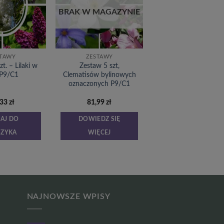
listy
listy
życzeń
życzeń
BRAK W MAGAZYNIE
STAWY
ZESTAWY
t. – Lilaki w
Zestaw 5 szt,
 P9/C1
Clematisów bylinowych
oznaczonych P9/C1
,33
zł
81,99
zł
AJ DO
DOWIEDZ SIĘ
SZYKA
WIĘCEJ
NAJNOWSZE WPISY