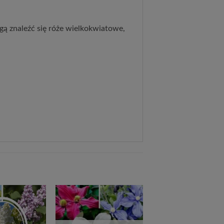
ą znaleźć się róże wielkokwiatowe,
Dodaj
Dodaj
do
do