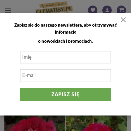
Przewiń
do
×
zawartości
Zapisz się do naszego newslettera, aby otrzymywać
FILTRUJ
informację
o nowościach i promocjach.
Dodaj
do
listy
życzeń