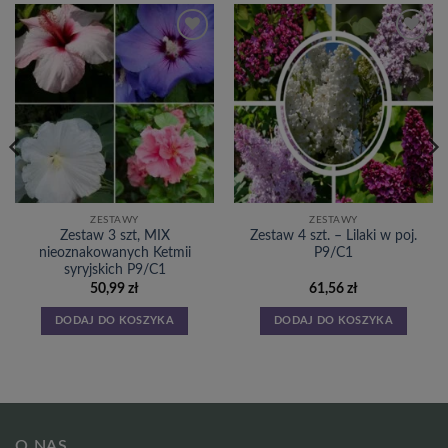
Dodaj
Dodaj
do
do
listy
listy
życzeń
życzeń
ZESTAWY
ZESTAWY
Zestaw 3 szt, MIX
Zestaw 4 szt. – Lilaki w poj.
nieoznakowanych Ketmii
P9/C1
syryjskich P9/C1
50,99
zł
61,56
zł
DODAJ DO KOSZYKA
DODAJ DO KOSZYKA
O NAS