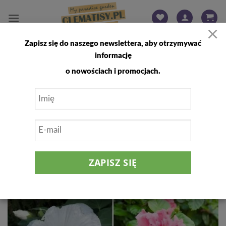
Przewiń
do
×
zawartości
Zapisz się do naszego newslettera, aby otrzymywać
FILTRUJ
informację
o nowościach i promocjach.
Dodaj
do
listy
życzeń