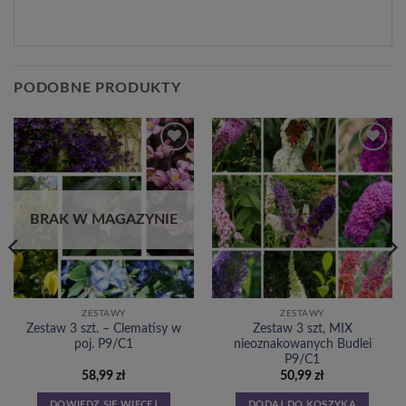
PODOBNE PRODUKTY
Dodaj
Dodaj
do
do
listy
listy
życzeń
życzeń
BRAK W MAGAZYNIE
ZESTAWY
ZESTAWY
Zestaw 3 szt. – Clematisy w
Zestaw 3 szt, MIX
poj. P9/C1
nieoznakowanych Budlei
P9/C1
58,99
zł
50,99
zł
DOWIEDZ SIĘ WIĘCEJ
DODAJ DO KOSZYKA