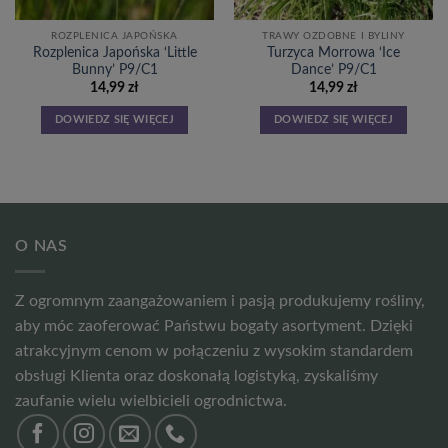
ROZPLENICA JAPOŃSKA
TRAWY OZDOBNE I BYLINY
Rozplenica Japońska ‘Little
Turzyca Morrowa ‘Ice
Bunny’ P9/C1
Dance’ P9/C1
14,99
zł
14,99
zł
DOWIEDZ SIĘ WIĘCEJ
DOWIEDZ SIĘ WIĘCEJ
O NAS
Z ogromnym zaangażowaniem i pasją produkujemy rośliny,
aby móc zaoferować Państwu bogaty asortyment. Dzięki
atrakcyjnym cenom w połączeniu z wysokim standardem
obsługi Klienta oraz doskonałą logistyką, zyskaliśmy
zaufanie wielu wielbicieli ogrodnictwa.