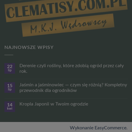
NAJNOWSZE WPISY
Derenie czyli rośliny, które zdobią ogród przez cały
22
lip
rok.
Brak
komentarzy
Jaśmin a jaśminowiec — czym się różnią? Kompletny
15
do
Derenie
lip
przewodnik dla ogrodników
czyli
rośliny,
Brak
które
komentarzy
Kropla Japonii w Twoim ogrodzie
14
zdobią
do
ogród
Jaśmin
kwi
Brak
przez
a
komentarzy
cały
jaśminowiec
do
rok.
—
Kropla
czym
Japonii
Wykonanie EasyCommerce
.
się
w
różnią?