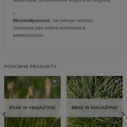
pokarmowe; umiarkowanie wilgotna do wilgotnej
Mrozoodporność:
nie toleruje mrozów;
zimowana jako roślina wieloletnia w
pomieszczeniu
PODOBNE PRODUKTY
Dodaj
Dodaj
do
do
listy
listy
życzeń
życzeń
BRAK W MAGAZYNIE
BRAK W MAGAZYNIE