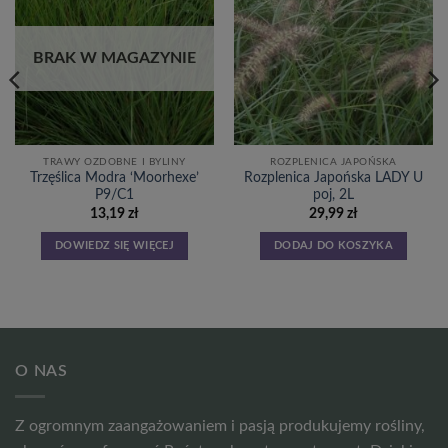
do
do
listy
listy
życzeń
życzeń
BRAK W MAGAZYNIE
TRAWY OZDOBNE I BYLINY
ROZPLENICA JAPOŃSKA
Trzęślica Modra ‘Moorhexe’
Rozplenica Japońska LADY U
P9/C1
poj, 2L
13,19
zł
29,99
zł
DOWIEDZ SIĘ WIĘCEJ
DODAJ DO KOSZYKA
O NAS
Z ogromnym zaangażowaniem i pasją produkujemy rośliny,