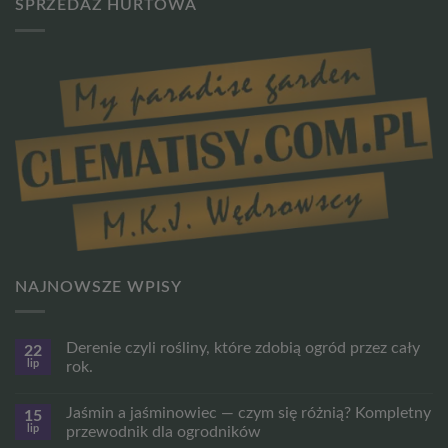
SPRZEDAŻ HURTOWA
NAJNOWSZE WPISY
Derenie czyli rośliny, które zdobią ogród przez cały
22
lip
rok.
Brak
komentarzy
Jaśmin a jaśminowiec — czym się różnią? Kompletny
15
do
Derenie
lip
przewodnik dla ogrodników
czyli