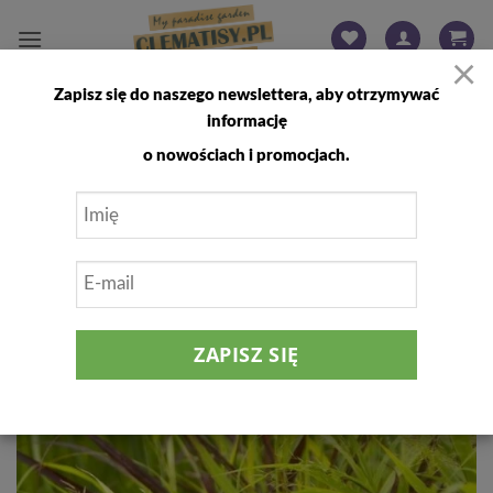
Przewiń
do
×
zawartości
Zapisz się do naszego newslettera, aby otrzymywać
FILTRUJ
informację
o nowościach i promocjach.
Dodaj
do
listy
życzeń