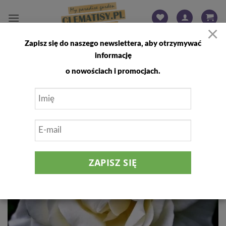
Przewiń
do
×
zawartości
Zapisz się do naszego newslettera, aby otrzymywać
FILTRUJ
informację
o nowościach i promocjach.
Dodaj
do
listy
życzeń