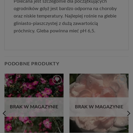
Polecana jest szczególnie dla początkujących
ogrodników gdyż jest bardzo odporna na choroby
oraz niskie temperatury. Najlepiej rośnie na glebie
gliniasto-piaszczystej z dużą zawartością
próchnicy. Gleba powinna mieć pH 6,5.
PODOBNE PRODUKTY
Dodaj
Dodaj
do
do
listy
listy
życzeń
życzeń
BRAK W MAGAZYNIE
BRAK W MAGAZYNIE