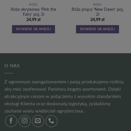
RÓŻE
RÓŻE
Róża okrywowa ‘Pink the
Róża pnąca ‘New Dawn’ poj,
Fairy’ poj, 2l
2l
24,99
zł
24,99
zł
DOWIEDZ SIĘ WIĘCEJ
DOWIEDZ SIĘ WIĘCEJ
O NAS
Z ogromnym zaangażowaniem i pasją produkujemy rośliny,
aby móc zaoferować Państwu bogaty asortyment. Dzięki
atrakcyjnym cenom w połączeniu z wysokim standardem
obsługi Klienta oraz doskonałą logistyką, zyskaliśmy
zaufanie wielu wielbicieli ogrodnictwa.