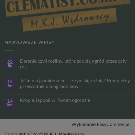
NAJNOWSZE WPISY
Derenie czyli rośliny, które zdobią ogród przez cały
22
lip
rok.
Brak
komentarzy
Jaśmin a jaśminowiec — czym się różnią? Kompletny
15
do
Derenie
lip
przewodnik dla ogrodników
czyli
rośliny,
Brak
które
komentarzy
Kropla Japonii w Twoim ogrodzie
14
zdobią
do
ogród
Jaśmin
kwi
Brak
przez
a
komentarzy
cały
jaśminowiec
do
rok.
—
Kropla
czym
Japonii
Wykonanie EasyCommerce
.
się
w
różnią?
Twoim
Kompletny
Copyright 2026 ©
M.K.J. Wędrowscy
ogrodzie