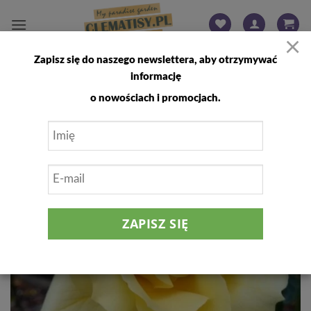
Przewiń
do
×
zawartości
Zapisz się do naszego newslettera, aby otrzymywać
FILTRUJ
informację
o nowościach i promocjach.
Dodaj
do
listy
życzeń