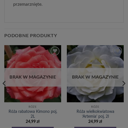
przemarznięte.
PODOBNE PRODUKTY
Dodaj
Dodaj
do
do
listy
listy
życzeń
życzeń
BRAK W MAGAZYNIE
BRAK W MAGAZYNIE
RÓŻE
RÓŻE
Róża rabatowa Kimono poj,
Róża wielkokwiatowa
2L
‘Artemia’ poj, 2l
24,99
zł
24,99
zł