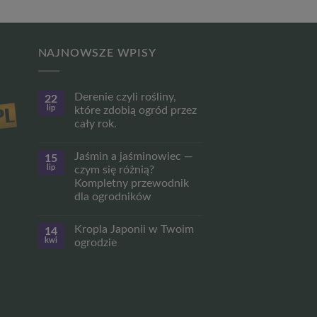
NAJNOWSZE WPISY
Derenie czyli rośliny,
22
lip
które zdobią ogród przez
cały rok.
Brak
komentarzy
Jaśmin a jaśminowiec —
15
do
Derenie
lip
czym się różnią?
czyli
Kompletny przewodnik
rośliny,
które
dla ogrodników
zdobią
ogród
Brak
przez
komentarzy
Kropla Japonii w Twoim
14
do
cały
Jaśmin
rok.
kwi
ogrodzie
a
jaśminowiec
Brak
—
komentarzy
czym
do
się
Kropla
różnią?
Japonii
Kompletny
w
przewodnik
Twoim