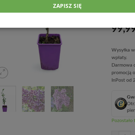
innych lila
okres kwitn
99,9
Wysyłka w 
wpłaty.
Darmowa d
promocją o
InPost od 2
Gwa
Otr
pie
Pozostało t
ilość Lilak '