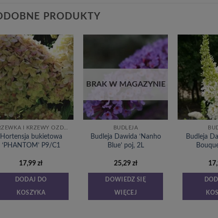
ODOBNE PRODUKTY
Dodaj
Dodaj
do
do
listy
listy
życzeń
życzeń
BRAK W MAGAZYNIE
DRZEWKA I KRZEWY OZDOBNE
BUDLEJA
BU
Hortensja bukietowa
Budleja Dawida ‘Nanho
Budleja D
‘PHANTOM’ P9/C1
Blue’ poj, 2L
Bouque
17,99
zł
25,29
zł
17
DODAJ DO
DOWIEDZ SIĘ
DOD
KOSZYKA
WIĘCEJ
KO