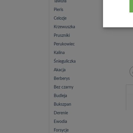
Tawuła
Pieris
Celozje
Krzewuszka
Pruszniki
Perukowiec
Kalina
Śnieguliczka
Akacja
Berberys
Bez czarny
Budleja
Bukszpan
Derenie
Ewodia
Forsycje