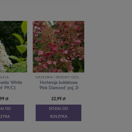
Dodaj
Dodaj
do
do
listy
listy
życzeń
życzeń
DLEJA
DRZEWKA I KRZEWY OZDOBNE
awida ‘White
Hortensja bukietowa
t’ P9/C1
‘Pink Diamond’ poj, 2l
,99
zł
22,99
zł
AJ DO
DODAJ DO
SZYKA
KOSZYKA