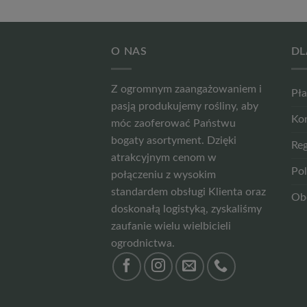
O NAS
DL
Z ogromnym zaangażowaniem i
Pła
pasją produkujemy rośliny, aby
Ko
móc zaoferować Państwu
bogaty asortyment. Dzięki
Reg
atrakcyjnym cenom w
Pol
połączeniu z wysokim
standardem obsługi Klienta oraz
Ob
doskonałą logistyką, zyskaliśmy
zaufanie wielu wielbicieli
ogrodnictwa.