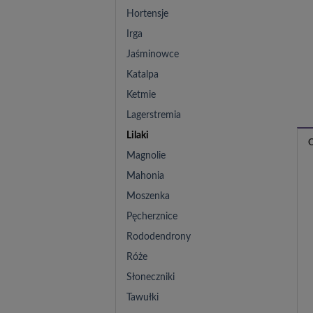
Hortensje
Irga
Jaśminowce
Katalpa
Ketmie
Lagerstremia
Lilaki
Magnolie
Mahonia
Moszenka
Pęcherznice
Rododendrony
Róże
Słoneczniki
Tawułki