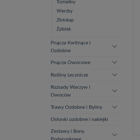
Trzmieliny
Wierzby
Złotokap
Żylistek
Pnącza Kwitnące i
Ozdobne
Pnącza Owocowe
Rośliny Lecznicze
Rozsady Warzyw i
Owoców
Trawy Ozdobne i Byliny
Osłonki ozdobne i naklejki
Zestawy i Bony
Podarunkowe