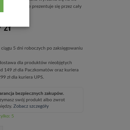
ków i doskonale prezentuje się przez cały
ienia.
9
zł
ciągu 5 dni roboczych po zaksięgowaniu
ostawa dla produktów nieobjętych
d 149 zł dla Paczkomatów oraz kuriera
99 zł dla kuriera UPS.
rancja bezpiecznych zakupów.
zymasz swój produkt albo zwrot
niędzy.
Zobacz szczegóły
ylko: 5
Sensation' C6 (szczepienie na podkładce)