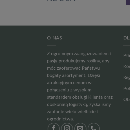
WIĘCEJ
WIĘCEJ
O NAS
DL
Z ogromnym zaangażowaniem i
Pła
pasją produkujemy rośliny, aby
Ko
móc zaoferować Państwu
bogaty asortyment. Dzięki
Reg
atrakcyjnym cenom w
Pol
połączeniu z wysokim
standardem obsługi Klienta oraz
Ob
doskonałą logistyką, zyskaliśmy
zaufanie wielu wielbicieli
ogrodnictwa.