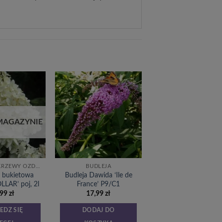
Dodaj
Dodaj
do
do
listy
listy
życzeń
życzeń
MAGAZYNIE
DRZEWKA I KRZEWY OZDOBNE
BUDLEJA
a bukietowa
Budleja Dawida ‘Ile de
LLAR’ poj, 2l
France’ P9/C1
,99
zł
17,99
zł
EDZ SIĘ
DODAJ DO