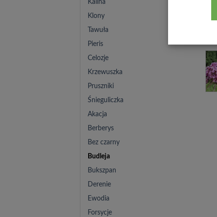
Kalina
Klony
Tawuła
Pieris
Celozje
Krzewuszka
Pruszniki
Śnieguliczka
Akacja
Berberys
Bez czarny
Budleja
Bukszpan
Derenie
Ewodia
Forsycje