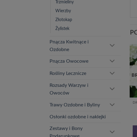
Trzmieliny
Wierzby
Złotokap
Żylistek
P
Pnącza Kwitnące i
Ozdobne
Pnącza Owocowe
Dodaj
Dodaj
do
do
listy
listy
Rośliny Lecznicze
ń
życzeń
życzeń
BRAK W MAGAZYNIE
BRAK W MAGAZYNIE
B
Rozsady Warzyw i
Owoców
DRZEWKA I KRZEWY OZDOBNE
DRZEWKA I KRZEWY OZDOBNE
Trawy Ozdobne i Byliny
Hortensja bukietowa
Hortensja bukietowa
‘SILVER DOLLAR’ P9/C1
Vanille Frise w poj, 2l
Osłonki ozdobne i naklejki
17,99
zł
22,99
zł
Zestawy i Bony
DOWIEDZ SIĘ
DOWIEDZ SIĘ
Podarunkowe