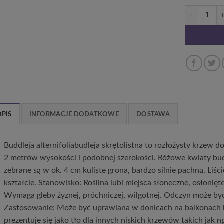
ilość Budleja 
OPIS
INFORMACJE DODATKOWE
DOSTAWA
Buddleja alternifoliabudleja skrętolistna to rozłożysty krzew 
2 metrów wysokości i podobnej szerokości. Różowe kwiaty bud
zebrane są w ok. 4 cm kuliste grona, bardzo silnie pachną. Liś
kształcie. Stanowisko: Roślina lubi miejsca słoneczne, osłonię
Wymaga gleby żyznej, próchniczej, wilgotnej. Odczyn może by
Zastosowanie: Może być uprawiana w donicach na balkonach lu
prezentuje się jako tło dla innych niskich krzewów takich jak 