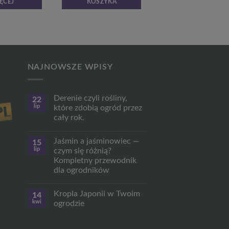
ĘCEJ
KOSZYKA
NAJNOWSZE WPISY
Derenie czyli rośliny,
22
lip
które zdobią ogród przez
cały rok.
Brak
komentarzy
Jaśmin a jaśminowiec —
15
do
Derenie
lip
czym się różnią?
czyli
Kompletny przewodnik
rośliny,
które
dla ogrodników
zdobią
ogród
Brak
przez
komentarzy
Kropla Japonii w Twoim
14
do
cały
Jaśmin
rok.
kwi
ogrodzie
a
jaśminowiec
Brak
—
komentarzy
czym
do