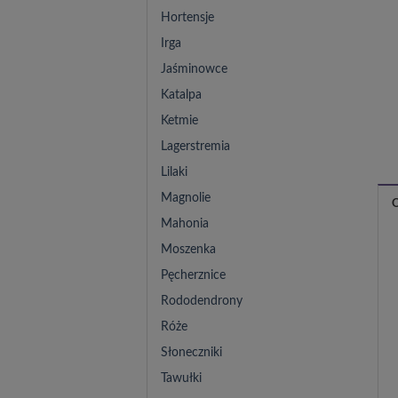
Hortensje
Irga
Jaśminowce
Katalpa
Ketmie
Lagerstremia
Lilaki
Magnolie
Mahonia
Moszenka
Pęcherznice
Rododendrony
Róże
Słoneczniki
Tawułki