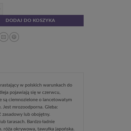
skrętolistna (Buddleja alternifolia) poj, 2l
DODAJ DO KOSZYKA
dorastający w polskich warunkach do
leja pojawiają się w czerwcu,
cie są ciemnozielone o lancetowatym
te. Jest mrozoodporna. Gleba:
ć zasadowy lub obojętny.
b tarasach. Bardzo ładnie
np. róża okrywowa, tawułka japońska.