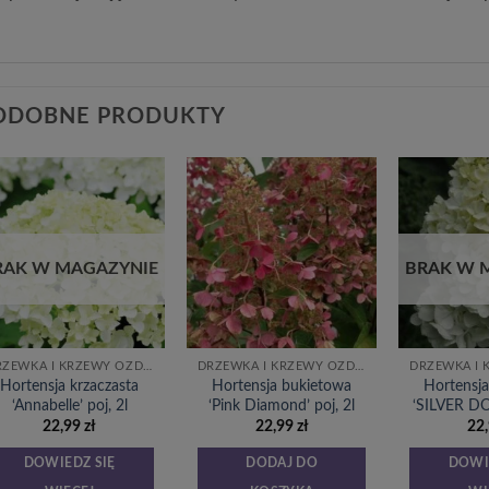
ODOBNE PRODUKTY
Dodaj
Dodaj
do
do
listy
listy
życzeń
życzeń
RAK W MAGAZYNIE
BRAK W 
DRZEWKA I KRZEWY OZDOBNE
DRZEWKA I KRZEWY OZDOBNE
Hortensja krzaczasta
Hortensja bukietowa
Hortensj
‘Annabelle’ poj, 2l
‘Pink Diamond’ poj, 2l
‘SILVER DO
22,99
zł
22,99
zł
22
DOWIEDZ SIĘ
DODAJ DO
DOWI