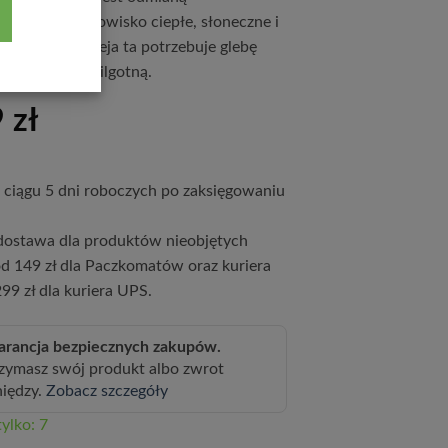
ną. Lubi stanowisko ciepłe, słoneczne i
d wiatru. Budleja ta potrzebuje glebę
puszczalną i wilgotną.
9
zł
ciągu 5 dni roboczych po zaksięgowaniu
ostawa dla produktów nieobjętych
d 149 zł dla Paczkomatów oraz kuriera
99 zł dla kuriera UPS.
rancja bezpiecznych zakupów.
zymasz swój produkt albo zwrot
niędzy.
Zobacz szczegóły
ylko: 7