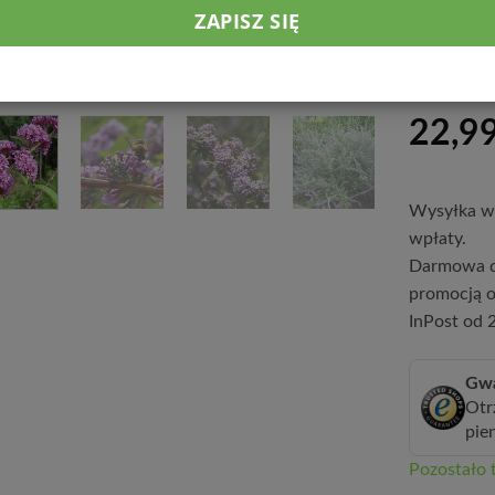
mrozoodpor
osłonięte o
żyzną, prze
22,9
Wysyłka w 
wpłaty.
Darmowa d
promocją o
InPost od 2
Gwa
Otr
pie
Pozostało t