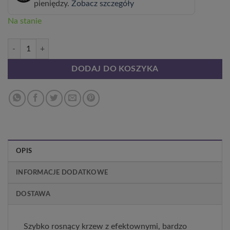
pieniędzy.
Zobacz szczegóły
Na stanie
ilość Hortensja bukietowa 'Ruby' syn, Angel's Blush P9/C1
DODAJ DO KOSZYKA
OPIS
INFORMACJE DODATKOWE
DOSTAWA
Szybko rosnący krzew z efektownymi, bardzo