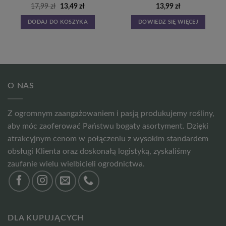
a
Pierwotna
Aktualna
17,99
zł
13,49
zł
13,99
zł
cena
cena
wynosiła:
wynosi:
DODAJ DO KOSZYKA
DOWIEDZ SIĘ WIĘCEJ
17,99 zł.
13,49 zł.
O NAS
Z ogromnym zaangażowaniem i pasją produkujemy rośliny,
aby móc zaoferować Państwu bogaty asortyment. Dzięki
atrakcyjnym cenom w połączeniu z wysokim standardem
obsługi Klienta oraz doskonałą logistyką, zyskaliśmy
zaufanie wielu wielbicieli ogrodnictwa.
DLA KUPUJĄCYCH