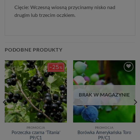
Cięcie: Wczesną wiosną przycinamy nisko nad
drugim lub trzecim oczkiem.
PODOBNE PRODUKTY
25
%
Dodaj
Dodaj
do
do
listy
listy
życzeń
życzeń
BRAK W MAGAZYNIE
PROMOCJA
PROMOCJA
Porzeczka czarna ‘Titania’
Borówka Amerykańska Toro
P9/C1
P9/C1