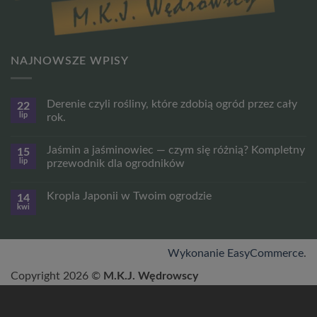
NAJNOWSZE WPISY
Derenie czyli rośliny, które zdobią ogród przez cały
22
lip
rok.
Brak
komentarzy
Jaśmin a jaśminowiec — czym się różnią? Kompletny
15
do
Derenie
lip
przewodnik dla ogrodników
czyli
rośliny,
Brak
które
komentarzy
Kropla Japonii w Twoim ogrodzie
14
zdobią
do
ogród
Jaśmin
kwi
Brak
przez
a
komentarzy
cały
jaśminowiec
do
rok.
—
Kropla
czym
Japonii
Wykonanie EasyCommerce
.
się
w
różnią?
Twoim
Kompletny
Copyright 2026 ©
M.K.J. Wędrowscy
ogrodzie
przewodnik
dla
ogrodników