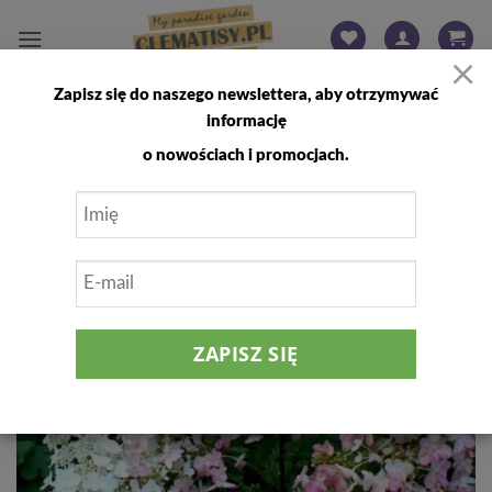
Przewiń
do
×
zawartości
Zapisz się do naszego newslettera, aby otrzymywać
FILTRUJ
informację
o nowościach i promocjach.
Dodaj
do
listy
życzeń