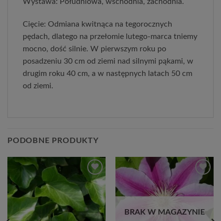
Wystawa: Południowa, wschodnia, zachodnia.
Cięcie: Odmiana kwitnąca na tegorocznych
pędach, dlatego na przełomie lutego-marca tniemy
mocno, dość silnie. W pierwszym roku po
posadzeniu 30 cm od ziemi nad silnymi pąkami, w
drugim roku 40 cm, a w następnych latach 50 cm
od ziemi.
PODOBNE PRODUKTY
Dodaj
Dodaj
do
do
listy
listy
życzeń
życzeń
BRAK W MAGAZYNIE