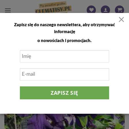
Przewiń
do
×
zawartości
Zapisz się do naszego newslettera, aby otrzymywać
FILTRUJ
informację
o nowościach i promocjach.
Dodaj
do
listy
życzeń