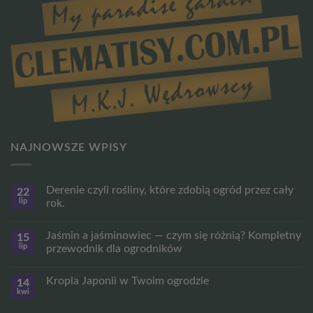
NAJNOWSZE WPISY
Derenie czyli rośliny, które zdobią ogród przez cały
22
lip
rok.
Brak
komentarzy
Jaśmin a jaśminowiec — czym się różnią? Kompletny
15
do
Derenie
lip
przewodnik dla ogrodników
czyli
rośliny,
Brak
które
komentarzy
Kropla Japonii w Twoim ogrodzie
14
zdobią
do
ogród
Jaśmin
kwi
Brak
przez
a
komentarzy
cały
jaśminowiec