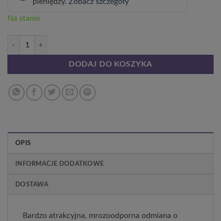
pieniędzy.
Zobacz szczegóły
Na stanie
ilość Clematis Viola (wielkokwiatowy) poj. 2L
DODAJ DO KOSZYKA
OPIS
INFORMACJE DODATKOWE
DOSTAWA
Bardzo atrakcyjna, mrozoodporna odmiana o