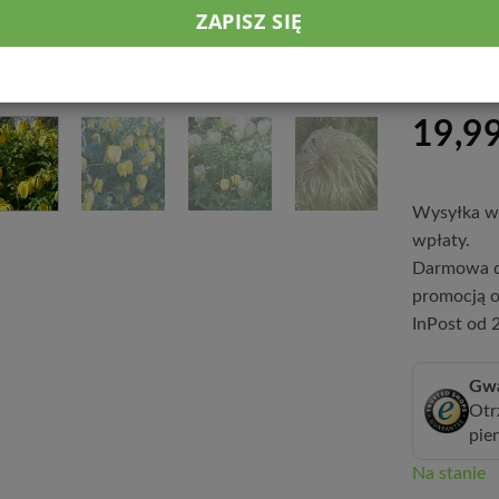
przepuszcza
stanowisko
rośliną ca
19,9
Wysyłka w 
wpłaty.
Darmowa d
promocją o
InPost od 2
Gwa
Otr
pie
Na stanie