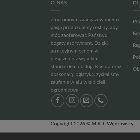
O NAS
DL
Z ogromnym zaangażowaniem i
Pła
pasją produkujemy rośliny, aby
Ko
móc zaoferować Państwu
bogaty asortyment. Dzięki
Reg
atrakcyjnym cenom w
Pol
połączeniu z wysokim
standardem obsługi Klienta oraz
Ob
doskonałą logistyką, zyskaliśmy
zaufanie wielu wielbicieli
ogrodnictwa.
Copyright 2026 ©
M.K.J. Wędrowscy