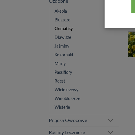
Ozdobne
Akebia
Bluszcze
Clematisy
Dławisze
Jaśminy
Kokornaki
Miliny
Passiflory
Rdest
Wiciokrzewy
Winobluszcze
Wisterie
Pnącza Owocowe
Rośliny Lecznicze