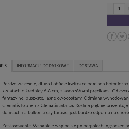
ilość Clemat
OPIS
INFORMACJE DODATKOWE
DOSTAWA
Bardzo wcześnie, długo i obficie kwitnąca odmiana botaniczna
kwiatach o średnicy 6-8 cm, z jasnożółtymi pręcikami. Od czer
fantazyjne, puszyste, jasne owocostany. Odmiana wyhodowana
Clematis Faurieri z Clematis Sibrica. Roślina pięknie prezentuj
donicach na balkonie czy tarasie, jest bardzo odporna na choro
Zastosowanie: Wspaniale wspina się po pergolach, ogrodzeniach