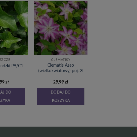
Dodaj
Dodaj
do
do
listy
listy
życzeń
życzeń
SZCZE
CLEMATISY
Clematis Asao
landzki P9/C1
(wielkokwiatowy) poj. 2l
,99
zł
29,99
zł
AJ DO
DODAJ DO
SZYKA
KOSZYKA