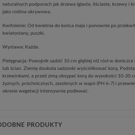
naturalnych podporach jak drzewa iglaste, liściaste, krzewy i k
jako roślina okrywowa.
Kwitnienie: Od kwietnia do końca maja i ponownie po przekwi
kwiatostany, puszki.
Wystawa: Każda.
Pielęgnacja: Powojnik sadzić 10 cm głębiej niż rósł w doniczce 
lub ścian. Ziemię dookoła sadzonki wyściółkować korą. Podsta
krzewinkami, a przed zimą obsypać korą do wysokości 10-20 cm
żyznych, próchnicznych, zasobnych w wapń (PH 6-7) i przewi
okresie wegetacji intensywnie podlewać.
ODOBNE PRODUKTY