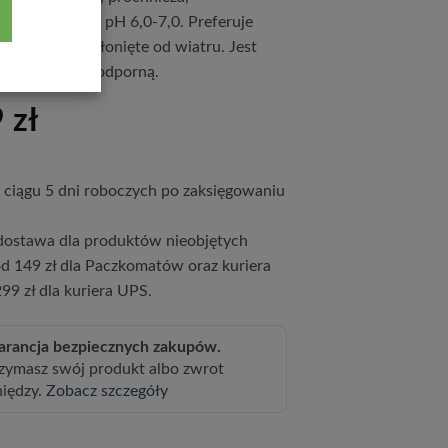
lna, wilgotna, pH 6,0-7,0. Preferuje
 słoneczne, osłonięte od wiatru. Jest
łkowicie mrozoodporną.
9
zł
ciągu 5 dni roboczych po zaksięgowaniu
ostawa dla produktów nieobjętych
d 149 zł dla Paczkomatów oraz kuriera
99 zł dla kuriera UPS.
rancja bezpiecznych zakupów.
zymasz swój produkt albo zwrot
niędzy.
Zobacz szczegóły