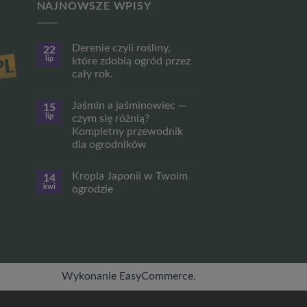
NAJNOWSZE WPISY
Derenie czyli rośliny,
22
lip
które zdobią ogród przez
cały rok.
Brak
komentarzy
Jaśmin a jaśminowiec —
15
do
Derenie
lip
czym się różnią?
czyli
Kompletny przewodnik
rośliny,
które
dla ogrodników
zdobią
ogród
Brak
przez
komentarzy
Kropla Japonii w Twoim
14
do
cały
Jaśmin
rok.
kwi
ogrodzie
a
jaśminowiec
Brak
—
komentarzy
czym
do
się
Kropla
różnią?
Japonii
Kompletny
w
przewodnik
Twoim
dla
ogrodzie
ogrodników
Wykonanie EasyCommerce
.