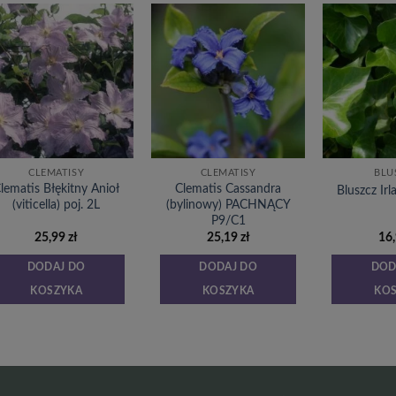
Dodaj
Dodaj
do
do
listy
listy
życzeń
życzeń
CLEMATISY
CLEMATISY
BLU
lematis Błękitny Anioł
Clematis Cassandra
Bluszcz Ir
(viticella) poj. 2L
(bylinowy) PACHNĄCY
P9/C1
25,99
zł
25,19
zł
16
DODAJ DO
DODAJ DO
DOD
KOSZYKA
KOSZYKA
KO