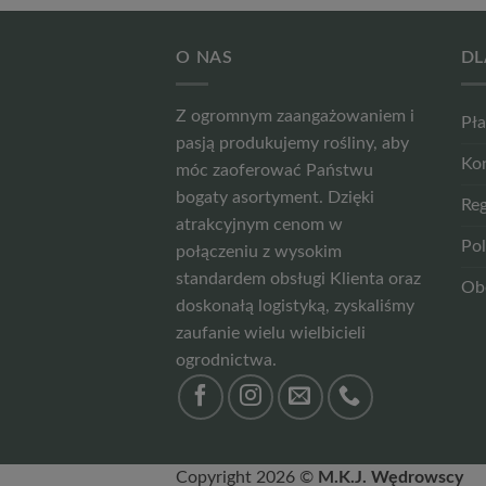
O NAS
DL
Z ogromnym zaangażowaniem i
Pła
pasją produkujemy rośliny, aby
Ko
móc zaoferować Państwu
bogaty asortyment. Dzięki
Reg
atrakcyjnym cenom w
Pol
połączeniu z wysokim
standardem obsługi Klienta oraz
Ob
doskonałą logistyką, zyskaliśmy
zaufanie wielu wielbicieli
ogrodnictwa.
Copyright 2026 ©
M.K.J. Wędrowscy