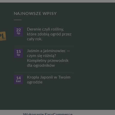
NAJNOWSZE WPISY
Derenie czyli rośliny,
22
lip
które zdobią ogród przez
cały rok.
Brak
komentarzy
Jaśmin a jaśminowiec —
15
do
Derenie
lip
czym się różnią?
czyli
Kompletny przewodnik
rośliny,
które
dla ogrodników
zdobią
ogród
Brak
przez
komentarzy
Kropla Japonii w Twoim
14
do
cały
Jaśmin
rok.
kwi
ogrodzie
a
jaśminowiec
Brak
—
komentarzy
czym
do
się
Kropla
różnią?
Japonii
Kompletny
w
przewodnik
Twoim
dla
ogrodzie
ogrodników
Wykonanie EasyCommerce
.