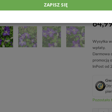
Idealnie pre
donicy na ba
64,9
Wysyłka w 
wpłaty.
Darmowa d
promocją o
InPost od 2
Gwa
Otr
pie
Pozostało t
ilość Clemati