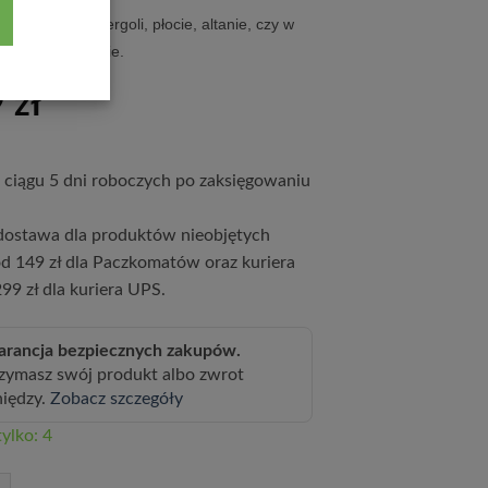
zentuje się na pergoli, płocie, altanie, czy w
lkonie lub tarasie.
9
zł
ciągu 5 dni roboczych po zaksięgowaniu
ostawa dla produktów nieobjętych
d 149 zł dla Paczkomatów oraz kuriera
99 zł dla kuriera UPS.
rancja bezpiecznych zakupów.
zymasz swój produkt albo zwrot
niędzy.
Zobacz szczegóły
ylko: 4
s Stefan Franczak poj, 4 L