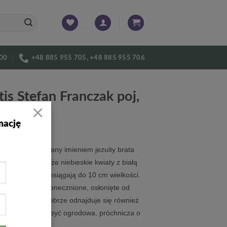
:00
+48 885 955 705, +48 885 955 706
is Stefan Franczak poj,
×
mację
i powojnik nazwany imieniem jezuity brata
czaka. Jego duże niebieskie kwiaty z białą
 środek płatka osiągają do 10 cm wielkości.
sko ciepłe, nasłonecznione, osłonięte od
mnych wiatrów. Dobrze odnajduje się również
. Gleba powinna być ogrodowa, próchnicza o
kko kwaśnym.