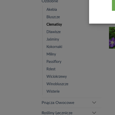
Ozdobne
Akebia
Bluszcze
Clematisy
Dławisze
Jaśminy
Kokornaki
Miliny
Passiflory
Rdest
Wiciokrzewy
Winobluszcze
Wisterie
Pnącza Owocowe
Rośliny Lecznicze