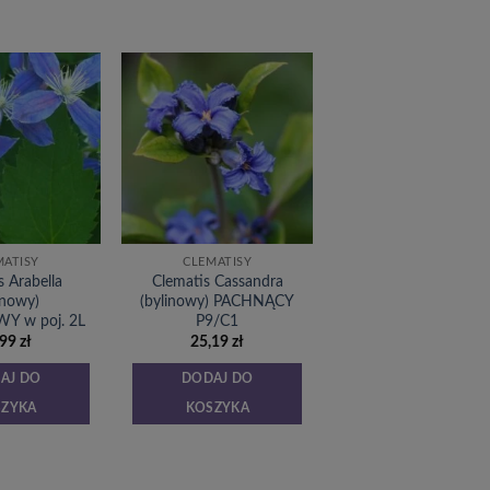
Dodaj
Dodaj
do
do
listy
listy
życzeń
życzeń
MATISY
CLEMATISY
s Arabella
Clematis Cassandra
inowy)
(bylinowy) PACHNĄCY
 w poj. 2L
P9/C1
,99
zł
25,19
zł
AJ DO
DODAJ DO
SZYKA
KOSZYKA