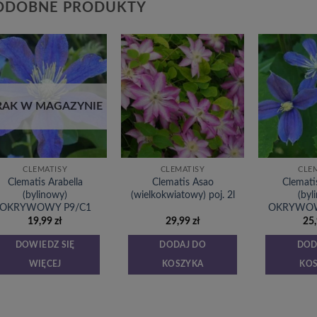
ODOBNE PRODUKTY
Dodaj
Dodaj
do
do
listy
listy
życzeń
życzeń
RAK W MAGAZYNIE
CLEMATISY
CLEMATISY
CLE
Clematis Arabella
Clematis Asao
Clemati
(bylinowy)
(wielkokwiatowy) poj. 2l
(byl
OKRYWOWY P9/C1
OKRYWOWY
19,99
zł
29,99
zł
25
DOWIEDZ SIĘ
DODAJ DO
DOD
WIĘCEJ
KOSZYKA
KO