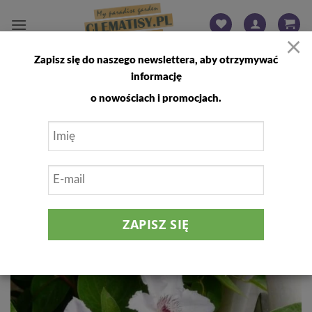
Przewiń
do
×
zawartości
Zapisz się do naszego newslettera, aby otrzymywać
FILTRUJ
informację
o nowościach i promocjach.
Dodaj
do
listy
życzeń