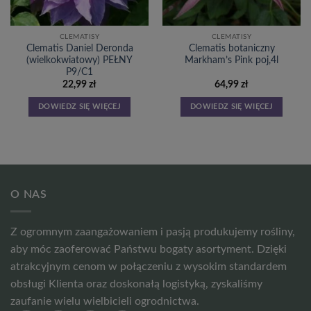
CLEMATISY
CLEMATISY
Clematis Daniel Deronda
Clematis botaniczny
(wielkokwiatowy) PEŁNY
Markham’s Pink poj,4l
P9/C1
22,99
zł
64,99
zł
DOWIEDZ SIĘ WIĘCEJ
DOWIEDZ SIĘ WIĘCEJ
O NAS
Z ogromnym zaangażowaniem i pasją produkujemy rośliny,
aby móc zaoferować Państwu bogaty asortyment. Dzięki
atrakcyjnym cenom w połączeniu z wysokim standardem
obsługi Klienta oraz doskonałą logistyką, zyskaliśmy
zaufanie wielu wielbicieli ogrodnictwa.