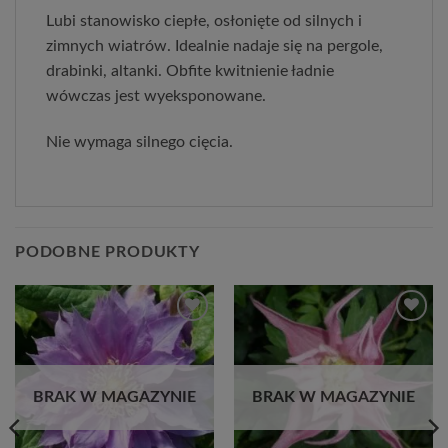
Lubi stanowisko ciepłe, osłonięte od silnych i
zimnych wiatrów. Idealnie nadaje się na pergole,
drabinki, altanki. Obfite kwitnienie ładnie
wówczas jest wyeksponowane.
Nie wymaga silnego cięcia.
PODOBNE PRODUKTY
Dodaj
Dodaj
do
do
listy
listy
życzeń
życzeń
BRAK W MAGAZYNIE
BRAK W MAGAZYNIE