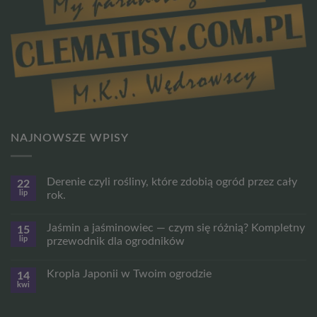
NAJNOWSZE WPISY
Derenie czyli rośliny, które zdobią ogród przez cały
22
lip
rok.
Brak
komentarzy
Jaśmin a jaśminowiec — czym się różnią? Kompletny
15
do
Derenie
lip
przewodnik dla ogrodników
czyli
rośliny,
Brak
które
komentarzy
Kropla Japonii w Twoim ogrodzie
14
zdobią
do
ogród
Jaśmin
kwi
Brak
przez
a
komentarzy
cały
jaśminowiec
do
rok.
—
Kropla