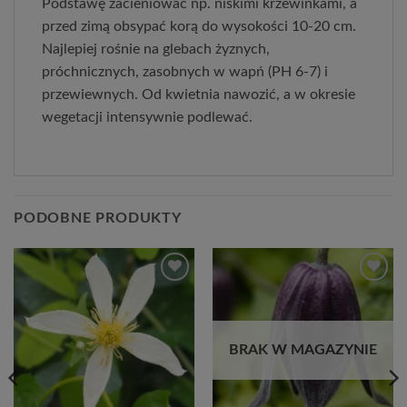
Podstawę zacieniować np. niskimi krzewinkami, a
przed zimą obsypać korą do wysokości 10-20 cm.
Najlepiej rośnie na glebach żyznych,
próchnicznych, zasobnych w wapń (PH 6-7) i
przewiewnych. Od kwietnia nawozić, a w okresie
wegetacji intensywnie podlewać.
PODOBNE PRODUKTY
Dodaj
Dodaj
do
do
listy
listy
życzeń
życzeń
BRAK W MAGAZYNIE