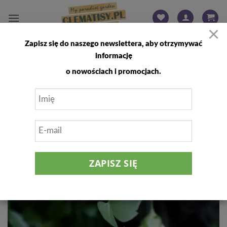
Przewiń
do
×
zawartości
Zapisz się do naszego newslettera, aby otrzymywać
FILTRUJ
informację
o nowościach i promocjach.
Dodaj
do
listy
życzeń