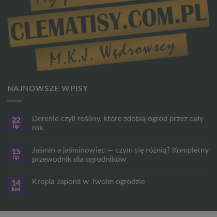
NAJNOWSZE WPISY
Derenie czyli rośliny, które zdobią ogród przez cały
22
lip
rok.
Brak
komentarzy
Jaśmin a jaśminowiec — czym się różnią? Kompletny
15
do
Derenie
lip
przewodnik dla ogrodników
czyli
rośliny,
Brak
które
komentarzy
Kropla Japonii w Twoim ogrodzie
14
zdobią
do
ogród
Jaśmin
kwi
Brak
przez
a
komentarzy
cały
jaśminowiec
do
rok.
—
Kropla
czym
Japonii