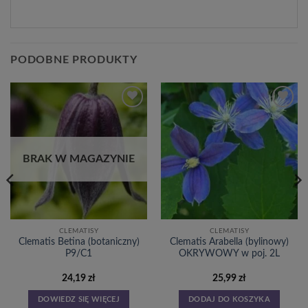
PODOBNE PRODUKTY
Dodaj
Dodaj
do
do
listy
listy
życzeń
życzeń
BRAK W MAGAZYNIE
CLEMATISY
CLEMATISY
Clematis Betina (botaniczny)
Clematis Arabella (bylinowy)
P9/C1
OKRYWOWY w poj. 2L
24,19
zł
25,99
zł
DOWIEDZ SIĘ WIĘCEJ
DODAJ DO KOSZYKA