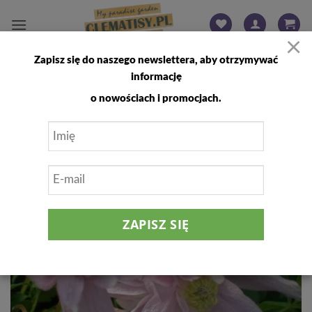
Przewiń
do
×
zawartości
Zapisz się do naszego newslettera, aby otrzymywać
FILTRUJ
informację
o nowościach i promocjach.
Dodaj
do
listy
życzeń