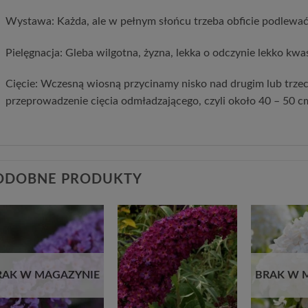
Wystawa: Każda, ale w pełnym słońcu trzeba obficie podlewać
Pielęgnacja: Gleba wilgotna, żyzna, lekka o odczynie lekko kw
Cięcie: Wczesną wiosną przycinamy nisko nad drugim lub trzeci
przeprowadzenie cięcia odmładzającego, czyli około 40 – 50 c
ODOBNE PRODUKTY
Dodaj
Dodaj
do
do
listy
listy
życzeń
życzeń
RAK W MAGAZYNIE
BRAK W 