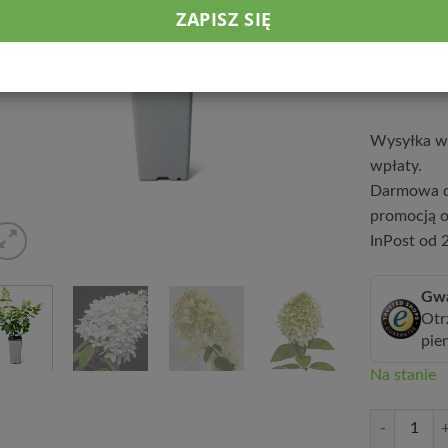
co do gleby
22,9
Wysyłka w 
wpłaty.
Darmowa d
promocją o
InPost od 2
Gwa
Otr
pie
Na stanie
ilość Hortens