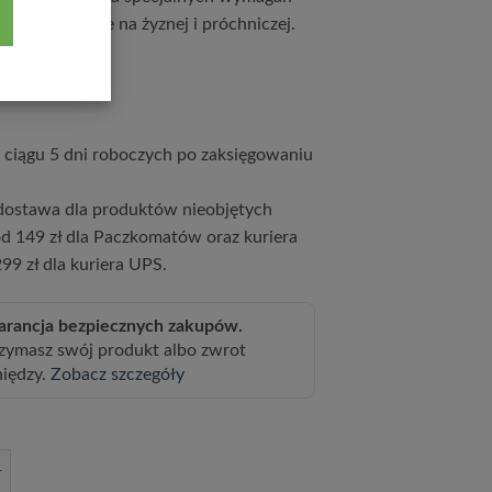
, dobrze rośnie na żyznej i próchniczej.
9
zł
ciągu 5 dni roboczych po zaksięgowaniu
ostawa dla produktów nieobjętych
d 149 zł dla Paczkomatów oraz kuriera
99 zł dla kuriera UPS.
rancja bezpiecznych zakupów.
zymasz swój produkt albo zwrot
niędzy.
Zobacz szczegóły
ja bukietowa 'Grandiflora' poj, 2l