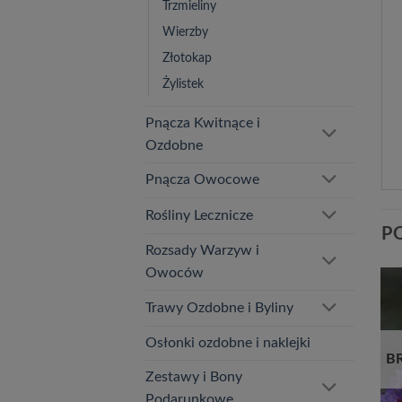
Trzmieliny
Wierzby
Złotokap
Żylistek
Pnącza Kwitnące i
Ozdobne
Pnącza Owocowe
Rośliny Lecznicze
P
Rozsady Warzyw i
Owoców
Trawy Ozdobne i Byliny
Dodaj
Dodaj
do
do
Osłonki ozdobne i naklejki
listy
listy
ń
życzeń
życzeń
E
BRAK W MAGAZYNIE
B
Zestawy i Bony
Podarunkowe