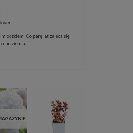
.
aśnym.
m oczkiem. Co parę lat zaleca się
m nad ziemią.
Dodaj
Dodaj
do
do
listy
listy
życzeń
życzeń
MAGAZYNIE