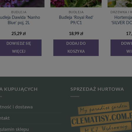
BUDLEJA
BUDLEJA
udleja Dawida ‘Nanho
Budleja ‘Royal Red’
Hortensj
Blue’ poj, 2L
P9/C1
‘SILVER D
25,29
zł
18,99
zł
17
DOWIEDZ SIĘ
DODAJ DO
DOWI
WIĘCEJ
KOSZYKA
WI
A KUPUJĄCYCH
SPRZEDAŻ HURTOWA
tność i dostawa
ntakt
ulamin sklepu