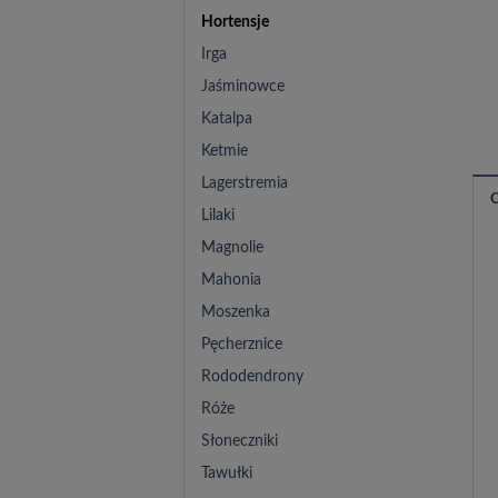
Hortensje
Irga
Jaśminowce
Katalpa
Ketmie
Lagerstremia
Lilaki
Magnolie
Mahonia
Moszenka
Pęcherznice
Rododendrony
Róże
Słoneczniki
Tawułki