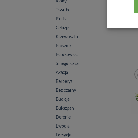
Klony
Tawuła
Pieris
Celozje
Krzewuszka
Pruszniki
Perukowiec
Śnieguliczka
Akacja
Berberys
Bez czarny
Budleja
Bukszpan
Derenie
Ewodia
Forsycje