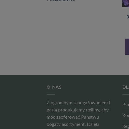
DRZEWKA I KRZEWY OZDOBNE
DRZEWKA I KRZEWY OZDOBNE
Forsycja pośrednia
Hortensja bukietowa
B
‘Lynwood’ poj, 2l
DHARUMA poj, 2l
20,99
zł
22,99
zł
DOWIEDZ SIĘ
DODAJ DO
WIĘCEJ
KOSZYKA
O NAS
DL
Z ogromnym zaangażowaniem i
Pła
pasją produkujemy rośliny, aby
Ko
móc zaoferować Państwu
bogaty asortyment. Dzięki
Reg