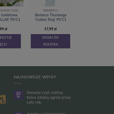
DRZEWKA I KRZEWY OZDOBNE
BERBERYS
a bukietowa
Berberys Thunberga
OLLAR’ P9/C1
‘Golden Ring’ P9/C1
,99
zł
17,99
zł
EDZ SIĘ
DODAJ DO
ĘCEJ
KOSZYKA
NAJNOWSZE WPISY
Derenie czyli rośliny,
22
lip
które zdobią ogród przez
cały rok.
Brak
komentarzy