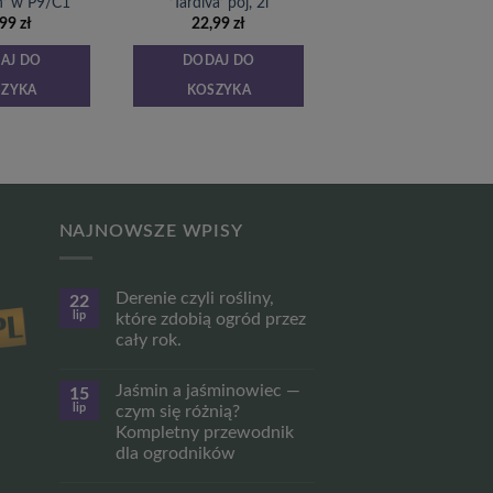
h’ w P9/C1
‘Tardiva’ poj, 2l
,99
zł
22,99
zł
AJ DO
DODAJ DO
SZYKA
KOSZYKA
NAJNOWSZE WPISY
Derenie czyli rośliny,
22
lip
które zdobią ogród przez
cały rok.
Brak
komentarzy
Jaśmin a jaśminowiec —
15
do
Derenie
lip
czym się różnią?
czyli
Kompletny przewodnik
rośliny,
które
dla ogrodników
zdobią
ogród
Brak
przez
komentarzy