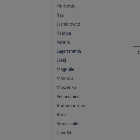
Hortensje
Irga
Jaśminowce
Katalpa
Ketmie
Lagerstremia
Lilaki
Magnolie
Mahonia
Moszenka
Pęcherznice
Rododendrony
Róże
Słoneczniki
Tawułki