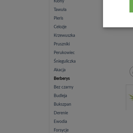
Klony
Tawuła
Pieris
Celozje
Krzewuszka
Pruszniki
Perukowiec
Śnieguliczka
Akacja
Berberys
Bez czarny
Budleja
Bukszpan
Derenie
Ewodia
Forsycje