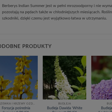
Berberys Indian Summer jest w pełni mrozoodporny i nie wym
pozostają na pędach także w chłodniejszych miesiącach. Roślina
szkodniki, dzięki czemu jest wyjątkowo łatwa w utrzymaniu.
ODOBNE PRODUKTY
Dodaj
Dodaj
do
do
listy
listy
życzeń
życzeń
DRZEWKA I KRZEWY OZDOBNE
BUDLEJA
BU
Forsycja pośrednia
Budleja Dawida ‘White
Budlej