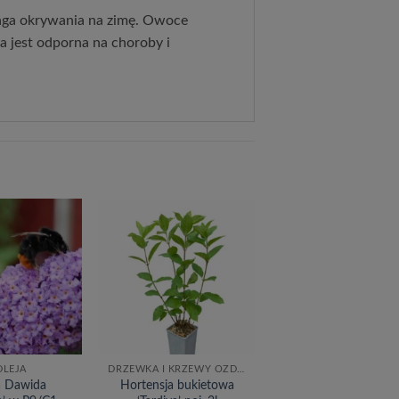
aga okrywania na zimę. Owoce 
 jest odporna na choroby i 
Dodaj
Dodaj
do
do
listy
listy
życzeń
życzeń
DLEJA
DRZEWKA I KRZEWY OZDOBNE
a Dawida
Hortensja bukietowa