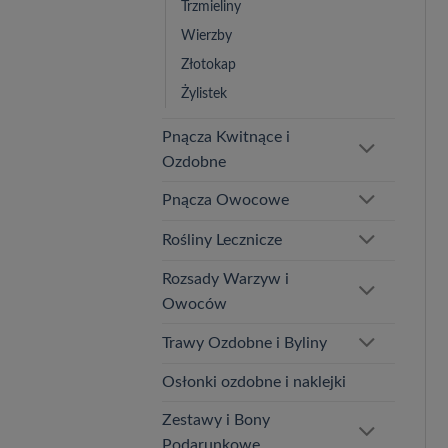
Trzmieliny
Wierzby
Złotokap
Żylistek
Pnącza Kwitnące i
Ozdobne
Pnącza Owocowe
Rośliny Lecznicze
Rozsady Warzyw i
Owoców
Trawy Ozdobne i Byliny
Osłonki ozdobne i naklejki
Zestawy i Bony
Podarunkowe