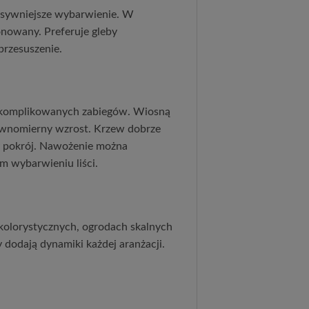
ensywniejsze wybarwienie. W 
onowany. Preferuje gleby 
przesuszenie.
 skomplikowanych zabiegów. Wiosną 
ównomierny wzrost. Krzew dobrze 
y pokrój. Nawożenie można 
m wybarwieniu liści.
olorystycznych, ogrodach skalnych 
dodają dynamiki każdej aranżacji. 