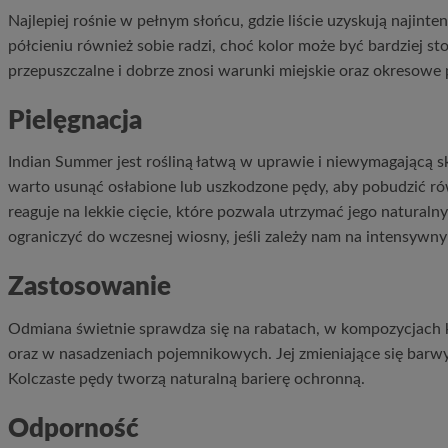
Najlepiej rośnie w pełnym słońcu, gdzie liście uzyskują najint
półcieniu również sobie radzi, choć kolor może być bardziej st
przepuszczalne i dobrze znosi warunki miejskie oraz okresowe 
Pielęgnacja
Indian Summer jest rośliną łatwą w uprawie i niewymagającą
warto usunąć osłabione lub uszkodzone pędy, aby pobudzić r
reaguje na lekkie cięcie, które pozwala utrzymać jego naturaln
ograniczyć do wczesnej wiosny, jeśli zależy nam na intensywny
Zastosowanie
Odmiana świetnie sprawdza się na rabatach, w kompozycjach k
oraz w nasadzeniach pojemnikowych. Jej zmieniające się barwy 
Kolczaste pędy tworzą naturalną barierę ochronną.
Odporność