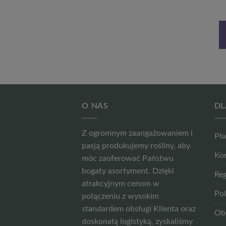
Bouquet’ poj, 2L
‘Golden Ring’ P9/C1
25,29
zł
17,99
zł
DODAJ DO
DODAJ DO
KOSZYKA
KOSZYKA
O NAS
DL
Z ogromnym zaangażowaniem i
Pła
pasją produkujemy rośliny, aby
Ko
móc zaoferować Państwu
bogaty asortyment. Dzięki
Reg
atrakcyjnym cenom w
Pol
połączeniu z wysokim
standardem obsługi Klienta oraz
Ob
doskonałą logistyką, zyskaliśmy