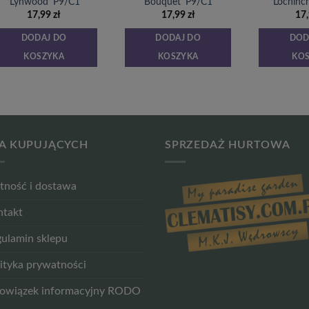
‘Lynwood’ P9/C1
Bouquet’ P9/C1
‘Lochinc
17,99
zł
17,99
zł
17
DODAJ DO
DODAJ DO
DOD
KOSZYKA
KOSZYKA
KO
A KUPUJĄCYCH
SPRZEDAŻ HURTOWA
tność i dostawa
ntakt
ulamin sklepu
ityka prywatności
owiązek informacyjny RODO