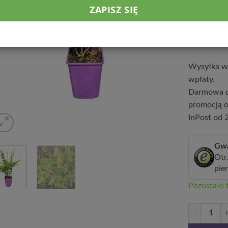
zimy.
64,9
Wysyłka w 
wpłaty.
Darmowa d
promocją o
InPost od 2
Gwa
Otr
pie
Pozostało t
ilość Berber