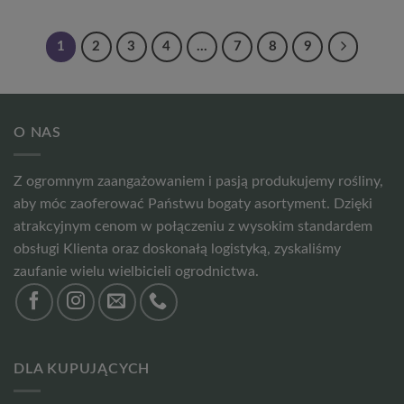
1
2
3
4
…
7
8
9
O NAS
Z ogromnym zaangażowaniem i pasją produkujemy rośliny,
aby móc zaoferować Państwu bogaty asortyment. Dzięki
atrakcyjnym cenom w połączeniu z wysokim standardem
obsługi Klienta oraz doskonałą logistyką, zyskaliśmy
zaufanie wielu wielbicieli ogrodnictwa.
DLA KUPUJĄCYCH