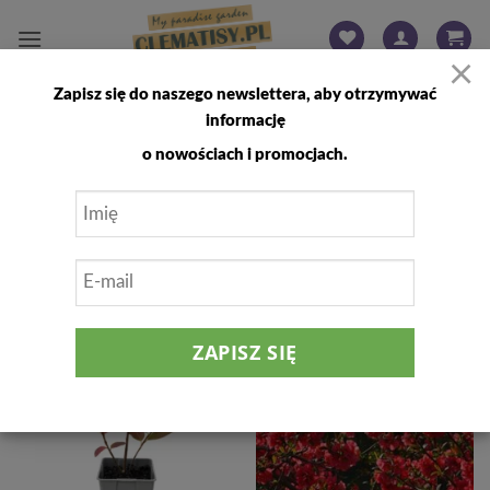
Przewiń
do
×
zawartości
Zapisz się do naszego newslettera, aby otrzymywać
STRONA GŁÓWNA
/
PRODUKTY OZNACZONE “PROMOCJA”
informację
FILTRUJ
o nowościach i promocjach.
25
25
%
%
Dodaj
Dodaj
do
do
listy
listy
życzeń
życzeń