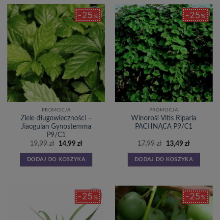
25
25
%
%
Dodaj
Dodaj
do
do
listy
listy
życzeń
życzeń
PROMOCJA
PROMOCJA
Ziele długowieczności –
Winorośl Vitis Riparia
Jiaogulan Gynostemma
PACHNĄCA P9/C1
P9/C1
Pierwotna
Aktualna
Pierwotna
Aktualna
19,99
zł
14,99
zł
17,99
zł
13,49
zł
cena
cena
cena
cena
wynosiła:
wynosi:
wynosiła:
wynosi:
DODAJ DO KOSZYKA
DODAJ DO KOSZYKA
19,99 zł.
14,99 zł.
17,99 zł.
13,49 zł.
25
25
%
%
Dodaj
Dodaj
do
do