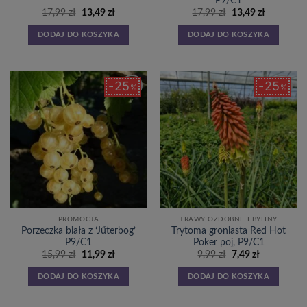
P9/C1
Pierwotna
Aktualna
Pierwotna
Aktualna
17,99
zł
13,49
zł
17,99
zł
13,49
zł
cena
cena
cena
cena
wynosiła:
wynosi:
wynosiła:
wynosi:
DODAJ DO KOSZYKA
DODAJ DO KOSZYKA
17,99 zł.
13,49 zł.
17,99 zł.
13,49 zł.
25
25
%
%
Dodaj
Dodaj
do
do
listy
listy
życzeń
życzeń
PROMOCJA
TRAWY OZDOBNE I BYLINY
Porzeczka biała z ‘Jűterbog’
Trytoma groniasta Red Hot
P9/C1
Poker poj, P9/C1
Pierwotna
Aktualna
Pierwotna
Aktualna
15,99
zł
11,99
zł
9,99
zł
7,49
zł
cena
cena
cena
cena
wynosiła:
wynosi:
wynosiła:
wynosi:
DODAJ DO KOSZYKA
DODAJ DO KOSZYKA
15,99 zł.
11,99 zł.
9,99 zł.
7,49 zł.