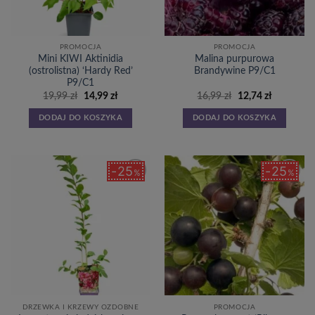
PROMOCJA
PROMOCJA
Mini KIWI Aktinidia
Malina purpurowa
(ostrolistna) ‘Hardy Red’
Brandywine P9/C1
P9/C1
Pierwotna
Aktualna
Pierwotna
Aktualna
19,99
zł
14,99
zł
16,99
zł
12,74
zł
cena
cena
cena
cena
wynosiła:
wynosi:
wynosiła:
wynosi:
DODAJ DO KOSZYKA
DODAJ DO KOSZYKA
19,99 zł.
14,99 zł.
16,99 zł.
12,74 zł.
25
25
%
%
Dodaj
Dodaj
do
do
listy
listy
życzeń
życzeń
DRZEWKA I KRZEWY OZDOBNE
PROMOCJA