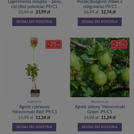
Lagerstremia indyjska – jasny
Porzeczkoagrest (Ribes x
róż (Bez południa) P9/C1
nidigrolaria) P9/C1
Pierwotna
Aktualna
Pierwotna
Aktualna
31,99
zł
23,99
zł
16,99
zł
12,74
zł
cena
cena
cena
cena
wynosiła:
wynosi:
wynosiła:
wynosi:
DODAJ DO KOSZYKA
DODAJ DO KOSZYKA
31,99 zł.
23,99 zł.
16,99 zł.
12,74 zł.
25
25
%
%
Dodaj
Dodaj
do
do
listy
listy
życzeń
życzeń
AGRESTY
PROMOCJA
Agrest czerwony
Agrest zielony ‘Hinnonmaki
‘Hinnonmaki Red’ P9/C1
Green’ P9/C1
Pierwotna
Aktualna
Pierwotna
Aktualna
14,99
zł
11,24
zł
14,99
zł
11,24
zł
cena
cena
cena
cena
wynosiła:
wynosi:
wynosiła:
wynosi:
DODAJ DO KOSZYKA
DODAJ DO KOSZYKA
14,99 zł.
11,24 zł.
14,99 zł.
11,24 zł.