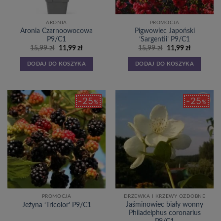
ARONIA
PROMOCJA
Aronia Czarnoowocowa
Pigwowiec Japoński
P9/C1
‘Sargentii’ P9/C1
Pierwotna
Aktualna
Pierwotna
Aktualna
15,99
zł
11,99
zł
15,99
zł
11,99
zł
cena
cena
cena
cena
wynosiła:
wynosi:
wynosiła:
wynosi:
DODAJ DO KOSZYKA
DODAJ DO KOSZYKA
15,99 zł.
11,99 zł.
15,99 zł.
11,99 zł.
25
25
%
%
Dodaj
Dodaj
do
do
listy
listy
życzeń
życzeń
PROMOCJA
DRZEWKA I KRZEWY OZDOBNE
Jaśminowiec biały wonny
Jeżyna ‘Tricolor’ P9/C1
Philadelphus coronarius