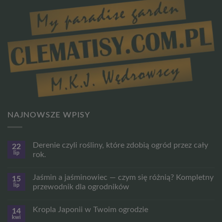
NAJNOWSZE WPISY
Derenie czyli rośliny, które zdobią ogród przez cały
22
lip
rok.
Brak
komentarzy
Jaśmin a jaśminowiec — czym się różnią? Kompletny
15
do
Derenie
lip
przewodnik dla ogrodników
czyli
rośliny,
Brak
które
komentarzy
Kropla Japonii w Twoim ogrodzie
14
zdobią
do
ogród
Jaśmin
kwi
Brak