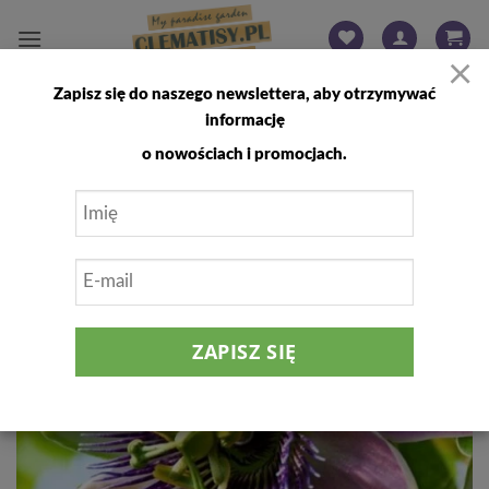
Przewiń
do
×
zawartości
Zapisz się do naszego newslettera, aby otrzymywać
FILTRUJ
informację
o nowościach i promocjach.
Dodaj
do
listy
życzeń