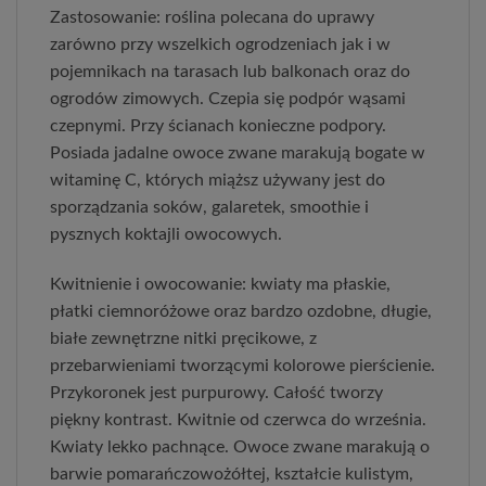
Zastosowanie: roślina polecana do uprawy
zarówno przy wszelkich ogrodzeniach jak i w
pojemnikach na tarasach lub balkonach oraz do
ogrodów zimowych. Czepia się podpór wąsami
czepnymi. Przy ścianach konieczne podpory.
Posiada jadalne owoce zwane marakują bogate w
witaminę C, których miąższ używany jest do
sporządzania soków, galaretek, smoothie i
pysznych koktajli owocowych.
Kwitnienie i owocowanie: kwiaty ma płaskie,
płatki ciemnoróżowe oraz bardzo ozdobne, długie,
białe zewnętrzne nitki pręcikowe, z
przebarwieniami tworzącymi kolorowe pierścienie.
Przykoronek jest purpurowy. Całość tworzy
piękny kontrast. Kwitnie od czerwca do września.
Kwiaty lekko pachnące. Owoce zwane marakują o
barwie pomarańczowożółtej, kształcie kulistym,