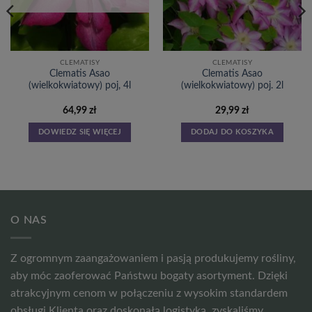
CLEMATISY
CLEMATISY
Clematis Asao
Clematis Asao
(wielkokwiatowy) poj, 4l
(wielkokwiatowy) poj. 2l
64,99
zł
29,99
zł
DOWIEDZ SIĘ WIĘCEJ
DODAJ DO KOSZYKA
O NAS
Z ogromnym zaangażowaniem i pasją produkujemy rośliny,
aby móc zaoferować Państwu bogaty asortyment. Dzięki
atrakcyjnym cenom w połączeniu z wysokim standardem
obsługi Klienta oraz doskonałą logistyką, zyskaliśmy