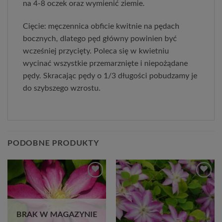
na 4-8 oczek oraz wymienić ziemie.
Cięcie: męczennica obficie kwitnie na pędach
bocznych, dlatego pęd główny powinien być
wcześniej przycięty. Poleca się w kwietniu
wycinać wszystkie przemarznięte i niepożądane
pędy. Skracając pędy o 1/3 długości pobudzamy je
do szybszego wzrostu.
PODOBNE PRODUKTY
Dodaj
Dodaj
do
do
listy
listy
życzeń
życzeń
BRAK W MAGAZYNIE