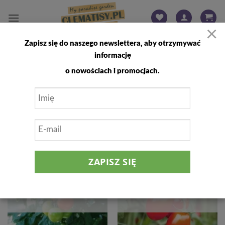
Przewiń
do
×
zawartości
Zapisz się do naszego newslettera, aby otrzymywać
STRONA GŁÓWNA
/
PRODUKTY OZNACZONE “POMIDOR”
informację
FILTRUJ
o nowościach i promocjach.
Dodaj
Dodaj
do
do
listy
listy
życzeń
życzeń
BRAK W MAGAZYNIE
BRAK W MAGAZYNIE