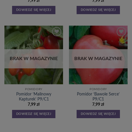
7,99
zł
7,99
zł
DOWIEDZ SIĘ WIĘCEJ
DOWIEDZ SIĘ WIĘCEJ
Dodaj
Dodaj
do
do
listy
listy
życzeń
życzeń
BRAK W MAGAZYNIE
BRAK W MAGAZYNIE
POMIDORY
POMIDORY
Pomidor ‘Malinowy
Pomidor ‘Bawole Serce’
Kapturek’ P9/C1
P9/C1
7,99
zł
7,99
zł
DOWIEDZ SIĘ WIĘCEJ
DOWIEDZ SIĘ WIĘCEJ