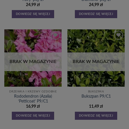
24,99
zł
24,99
zł
DOWIEDZ SIĘ WIĘCEJ
DOWIEDZ SIĘ WIĘCEJ
Dodaj
Dodaj
do
do
listy
listy
życzeń
życzeń
BRAK W MAGAZYNIE
BRAK W MAGAZYNIE
DRZEWKA I KRZEWY OZDOBNE
BUKSZPAN
Rododendron (Azalia)
Bukszpan P9/C1
‘Petticoat’ P9/C1
16,99
zł
11,49
zł
DOWIEDZ SIĘ WIĘCEJ
DOWIEDZ SIĘ WIĘCEJ