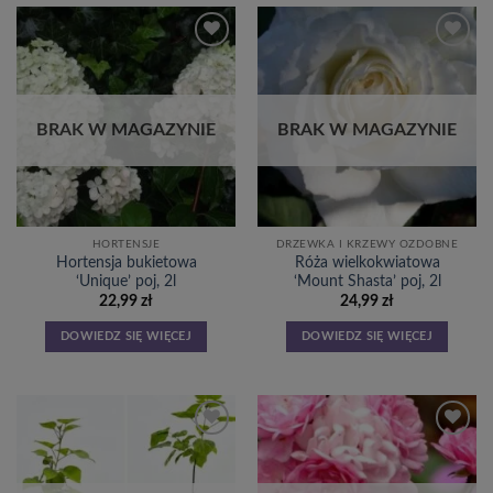
Dodaj
Dodaj
do
do
listy
listy
życzeń
życzeń
BRAK W MAGAZYNIE
BRAK W MAGAZYNIE
HORTENSJE
DRZEWKA I KRZEWY OZDOBNE
Hortensja bukietowa
Róża wielkokwiatowa
‘Unique’ poj, 2l
‘Mount Shasta’ poj, 2l
22,99
zł
24,99
zł
DOWIEDZ SIĘ WIĘCEJ
DOWIEDZ SIĘ WIĘCEJ
Dodaj
Dodaj
do
do
listy
listy