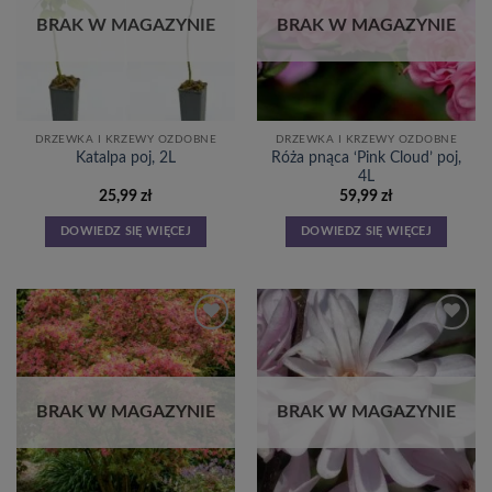
życzeń
życzeń
BRAK W MAGAZYNIE
BRAK W MAGAZYNIE
DRZEWKA I KRZEWY OZDOBNE
DRZEWKA I KRZEWY OZDOBNE
Róża pnąca ‘Pink Cloud’ poj,
Katalpa poj, 2L
4L
25,99
zł
59,99
zł
DOWIEDZ SIĘ WIĘCEJ
DOWIEDZ SIĘ WIĘCEJ
Dodaj
Dodaj
do
do
listy
listy
życzeń
życzeń
BRAK W MAGAZYNIE
BRAK W MAGAZYNIE