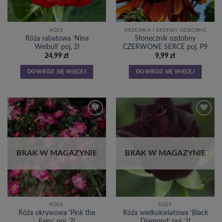
RÓŻE
DRZEWKA I KRZEWY OZDOBNE
Róża rabatowa ‘Nina
Słonecznik ozdobny
Weibull’ poj, 2l
CZERWONE SERCE poj. P9
24,99
zł
9,99
zł
DOWIEDZ SIĘ WIĘCEJ
DOWIEDZ SIĘ WIĘCEJ
Dodaj
Dodaj
do
do
listy
listy
życzeń
życzeń
BRAK W MAGAZYNIE
BRAK W MAGAZYNIE
RÓŻE
RÓŻE
Róża okrywowa ‘Pink the
Róża wielkokwiatowa ‘Black
Fairy’ poj, 2l
Diamond’ poj, 2l