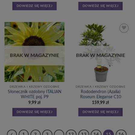
DOWIEDZ SIĘ WIĘCEJ
DOWIEDZ SIĘ WIĘCEJ
Dodaj
Dodaj
do
do
listy
listy
życzeń
życzeń
BRAK W MAGAZYNIE
BRAK W MAGAZYNIE
DRZEWKA I KRZEWY OZDOBNE
DRZEWKA I KRZEWY OZDOBNE
Słonecznik ozdobny ITALIAN
Rododendron (Azalia)
WHITE poj. P9
Roseum Eleganse C10
9,99
zł
159,99
zł
DOWIEDZ SIĘ WIĘCEJ
DOWIEDZ SIĘ WIĘCEJ
1
2
3
…
12
13
14
15
16