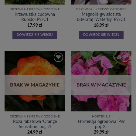
DRZEWKA I KRZEWY OZDOBNE
DRZEWKA I KRZEWY OZDOBNE
Krzewuszka cudowna
Magnolia gwiaździsta
Rubidol P9/C1
(Stellata) ‘Waterlily’ P9/C1
17,99
zł
18,99
zł
DOWIEDZ SIĘ WIĘCEJ
DOWIEDZ SIĘ WIĘCEJ
Dodaj
Dodaj
do
do
listy
listy
życzeń
życzeń
BRAK W MAGAZYNIE
BRAK W MAGAZYNIE
DRZEWKA I KRZEWY OZDOBNE
HORTENSJE
Róża rabatowa ‘Orange
Hortensja ogrodowa ‘Pia’
Sensation’ poj, 2l
poj, 2L
24,99
zł
29,99
zł