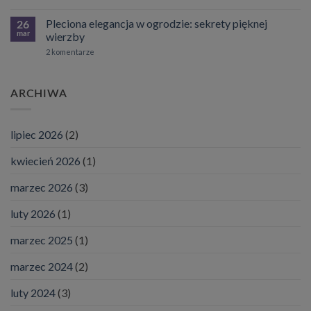
Clematisy
ogrodzie
przewodnik
o
dla
największych
Pleciona elegancja w ogrodzie: sekrety pięknej
26
ogrodników
kwiatach
mar
wierzby
–
Kwiaty
do
2 komentarze
jak
Pleciona
talerze
elegancja
vs
w
burza
ogrodzie:
kwiatów
ARCHIWA
sekrety
bez
pięknej
wysiłku.
wierzby
lipiec 2026
(2)
kwiecień 2026
(1)
marzec 2026
(3)
luty 2026
(1)
marzec 2025
(1)
marzec 2024
(2)
luty 2024
(3)