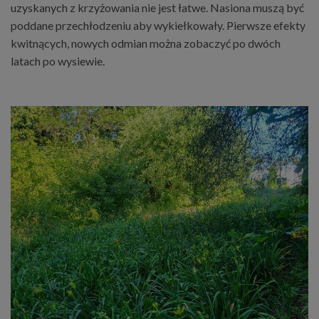
uzyskanych z krzyżowania nie jest łatwe. Nasiona muszą być
poddane przechłodzeniu aby wykiełkowały. Pierwsze efekty
kwitnących, nowych odmian można zobaczyć po dwóch
latach po wysiewie.