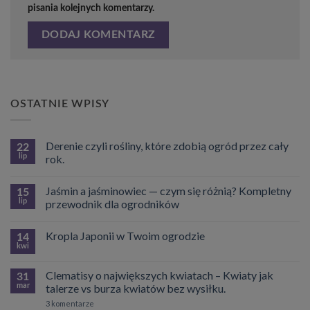
pisania kolejnych komentarzy.
OSTATNIE WPISY
Derenie czyli rośliny, które zdobią ogród przez cały
22
lip
rok.
Brak
komentarzy
Jaśmin a jaśminowiec — czym się różnią? Kompletny
do
15
Derenie
lip
przewodnik dla ogrodników
czyli
rośliny,
Brak
które
komentarzy
Kropla Japonii w Twoim ogrodzie
zdobią
do
14
ogród
Jaśmin
kwi
Brak
przez
a
komentarzy
cały
jaśminowiec
do
rok.
—
Clematisy o największych kwiatach – Kwiaty jak
31
Kropla
czym
Japonii
mar
talerze vs burza kwiatów bez wysiłku.
się
w
różnią?
do
Twoim
3 komentarze
Kompletny