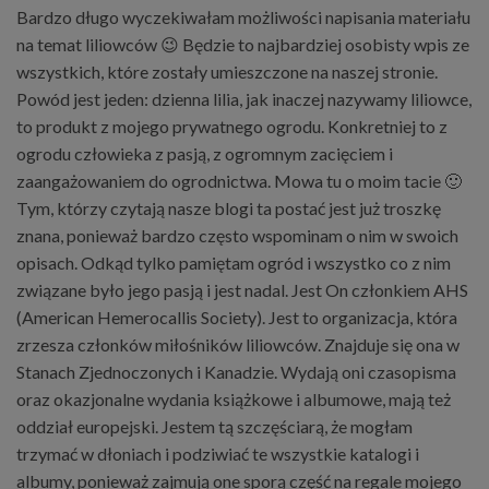
Bardzo długo wyczekiwałam możliwości napisania materiału
na temat liliowców 😉 Będzie to najbardziej osobisty wpis ze
wszystkich, które zostały umieszczone na naszej stronie.
Powód jest jeden: dzienna lilia, jak inaczej nazywamy liliowce,
to produkt z mojego prywatnego ogrodu. Konkretniej to z
ogrodu człowieka z pasją, z ogromnym zacięciem i
zaangażowaniem do ogrodnictwa. Mowa tu o moim tacie 🙂
Tym, którzy czytają nasze blogi ta postać jest już troszkę
znana, ponieważ bardzo często wspominam o nim w swoich
opisach. Odkąd tylko pamiętam ogród i wszystko co z nim
związane było jego pasją i jest nadal. Jest On członkiem AHS
(American Hemerocallis Society). Jest to organizacja, która
zrzesza członków miłośników liliowców. Znajduje się ona w
Stanach Zjednoczonych i Kanadzie. Wydają oni czasopisma
oraz okazjonalne wydania książkowe i albumowe, mają też
oddział europejski. Jestem tą szczęściarą, że mogłam
trzymać w dłoniach i podziwiać te wszystkie katalogi i
albumy, ponieważ zajmują one sporą część na regale mojego