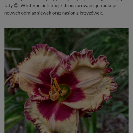
taty 😉 W internecie istnieje strona prowadząca aukcje
nowych odmian siewek oraz nasion z krzyżówek.