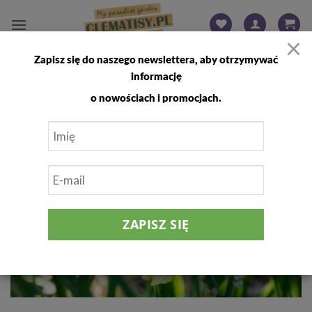
Przewiń
do
×
zawartości
Zapisz się do naszego newslettera, aby otrzymywać
PORADY I CIEKAWOSTKI
informację
Liliowce – Piękności ‘Jednego dnia’
o nowościach i promocjach.
28
cze