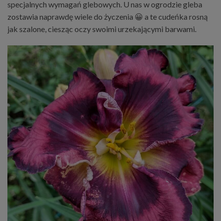
specjalnych wymagań glebowych. U nas w ogrodzie gleba
zostawia naprawdę wiele do życzenia 😀 a te cudeńka rosną
jak szalone, ciesząc oczy swoimi urzekającymi barwami.