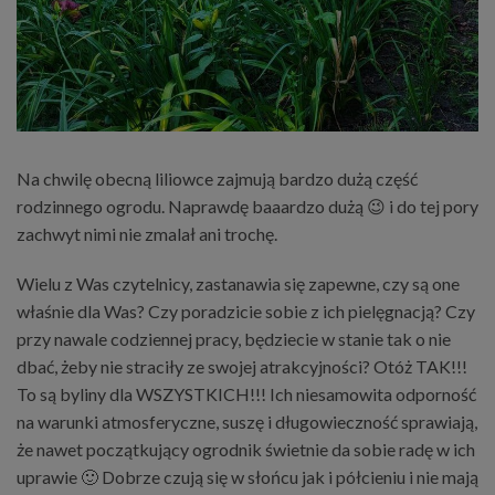
Na chwilę obecną liliowce zajmują bardzo dużą część
rodzinnego ogrodu. Naprawdę baaardzo dużą 😉 i do tej pory
zachwyt nimi nie zmalał ani trochę.
Wielu z Was czytelnicy, zastanawia się zapewne, czy są one
właśnie dla Was? Czy poradzicie sobie z ich pielęgnacją? Czy
przy nawale codziennej pracy, będziecie w stanie tak o nie
dbać, żeby nie straciły ze swojej atrakcyjności? Otóż TAK!!!
To są byliny dla WSZYSTKICH!!! Ich niesamowita odporność
na warunki atmosferyczne, suszę i długowieczność sprawiają,
że nawet początkujący ogrodnik świetnie da sobie radę w ich
uprawie 🙂 Dobrze czują się w słońcu jak i półcieniu i nie mają