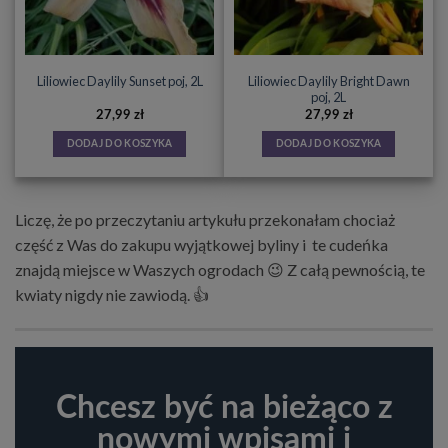
Liliowiec Daylily Bright Dawn
Liliowiec Daylily Sunset poj, 2L
poj, 2L
27,99
zł
27,99
zł
DODAJ DO KOSZYKA
DODAJ DO KOSZYKA
Liczę, że po przeczytaniu artykułu przekonałam chociaż
część z Was do zakupu wyjątkowej byliny i te cudeńka
znajdą miejsce w Waszych ogrodach 😉 Z całą pewnością, te
kwiaty nigdy nie zawiodą. 👍
Chcesz być na bieżąco z
nowymi wpisami i