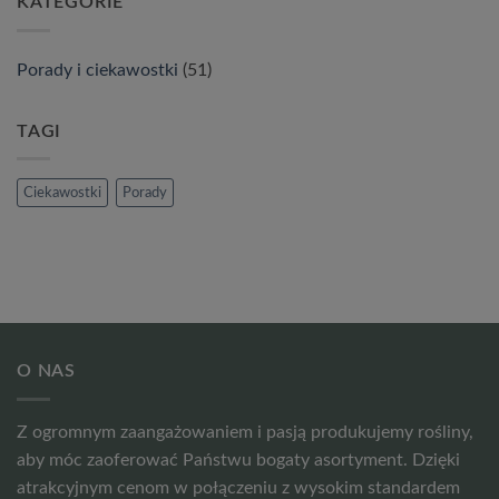
KATEGORIE
Porady i ciekawostki
(51)
TAGI
Ciekawostki
Porady
O NAS
Z ogromnym zaangażowaniem i pasją produkujemy rośliny,
aby móc zaoferować Państwu bogaty asortyment. Dzięki
atrakcyjnym cenom w połączeniu z wysokim standardem