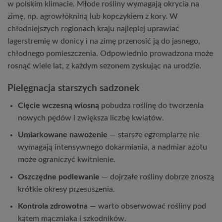
w polskim klimacie. Młode rośliny wymagają okrycia na
zimę, np. agrowłókniną lub kopczykiem z kory. W
chłodniejszych regionach kraju najlepiej uprawiać
lagerstremię w donicy i na zimę przenosić ją do jasnego,
chłodnego pomieszczenia. Odpowiednio prowadzona może
rosnąć wiele lat, z każdym sezonem zyskując na urodzie.
Pielęgnacja starszych sadzonek
Cięcie wczesną wiosną
pobudza roślinę do tworzenia
nowych pędów i zwiększa liczbę kwiatów.
Umiarkowane nawożenie
— starsze egzemplarze nie
wymagają intensywnego dokarmiania, a nadmiar azotu
może ograniczyć kwitnienie.
Oszczędne podlewanie
— dojrzałe rośliny dobrze znoszą
krótkie okresy przesuszenia.
Kontrola zdrowotna
— warto obserwować rośliny pod
kątem mączniaka i szkodników.