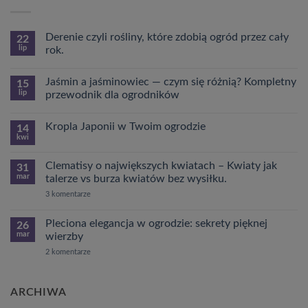
Derenie czyli rośliny, które zdobią ogród przez cały
22
lip
rok.
Brak
komentarzy
Jaśmin a jaśminowiec — czym się różnią? Kompletny
15
do
Derenie
lip
przewodnik dla ogrodników
czyli
rośliny,
Brak
które
komentarzy
Kropla Japonii w Twoim ogrodzie
14
zdobią
do
ogród
Jaśmin
kwi
Brak
przez
a
komentarzy
cały
jaśminowiec
do
rok.
—
Clematisy o największych kwiatach – Kwiaty jak
31
Kropla
czym
mar
Japonii
talerze vs burza kwiatów bez wysiłku.
się
w
różnią?
do
Twoim
3 komentarze
Kompletny
Clematisy
ogrodzie
przewodnik
o
dla
największych
Pleciona elegancja w ogrodzie: sekrety pięknej
26
ogrodników
kwiatach
mar
wierzby
–
Kwiaty
do
2 komentarze
jak
Pleciona
talerze
elegancja
vs
w
burza
ogrodzie:
ARCHIWA
kwiatów
sekrety
bez
pięknej