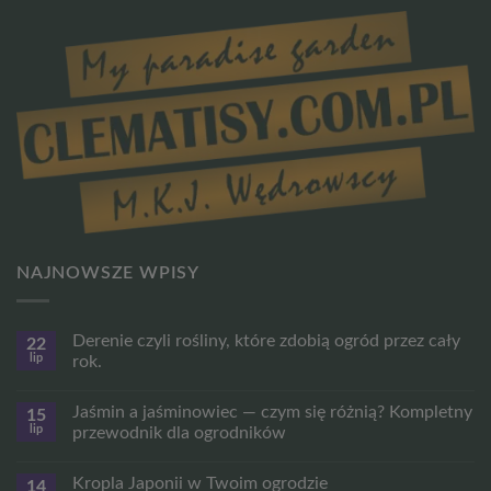
NAJNOWSZE WPISY
Derenie czyli rośliny, które zdobią ogród przez cały
22
lip
rok.
Brak
komentarzy
Jaśmin a jaśminowiec — czym się różnią? Kompletny
15
do
Derenie
lip
przewodnik dla ogrodników
czyli
rośliny,
Brak
które
komentarzy
Kropla Japonii w Twoim ogrodzie
14
zdobią
do