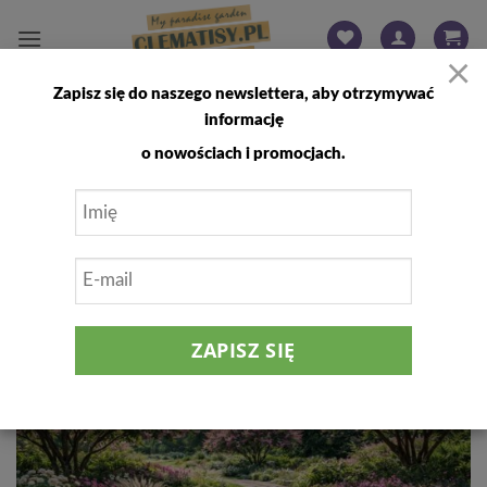
Przewiń
do
×
zawartości
Zapisz się do naszego newslettera, aby otrzymywać
PORADY I CIEKAWOSTKI
informację
Lagerstroemia – Roślina, która łączy
o nowościach i promocjach.
elegancję z egzotycznym
temperamentem.
06
mar