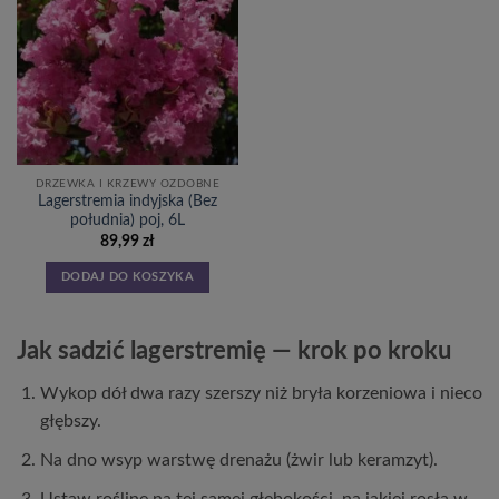
DRZEWKA I KRZEWY OZDOBNE
Lagerstremia indyjska (Bez
południa) poj, 6L
89,99
zł
DODAJ DO KOSZYKA
Jak sadzić lagerstremię — krok po kroku
Wykop dół dwa razy szerszy niż bryła korzeniowa i nieco
głębszy.
Na dno wsyp warstwę drenażu (żwir lub keramzyt).
Ustaw roślinę na tej samej głębokości, na jakiej rosła w