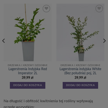
DRZEWKA I KRZEWY OZDOBNE
DRZEWKA I KRZEWY OZDOBNE
Lagerstremia Indyjska Red
Lagerstremia indyjska White
Imperator 2L
(Bez południa) poj, 2L
39,99
zł
39,99
zł
DODAJ DO KOSZYKA
DODAJ DO KOSZYKA
Na długość i obfitość kwitnienia tej rośliny wpływają
przede wszystkim: