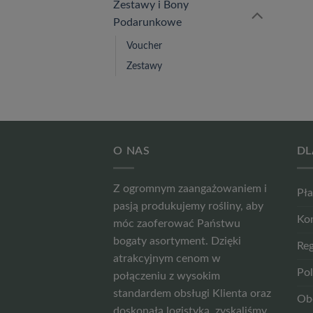
Zestawy i Bony
Podarunkowe
Voucher
Zestawy
O NAS
DL
Z ogromnym zaangażowaniem i
Pła
pasją produkujemy rośliny, aby
Ko
móc zaoferować Państwu
bogaty asortyment. Dzięki
Reg
atrakcyjnym cenom w
Pol
połączeniu z wysokim
standardem obsługi Klienta oraz
Ob
doskonałą logistyką, zyskaliśmy