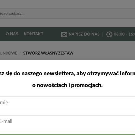
O NAS
KONTAKT
NAPISZ DO NAS
08:00 - 16
ARUNKOWE
/
STWÓRZ WŁASNY ZESTAW
sz się do naszego newslettera, aby otrzymywać infor
 znaleziono produktów, których szukasz.
o nowościach i promocjach.