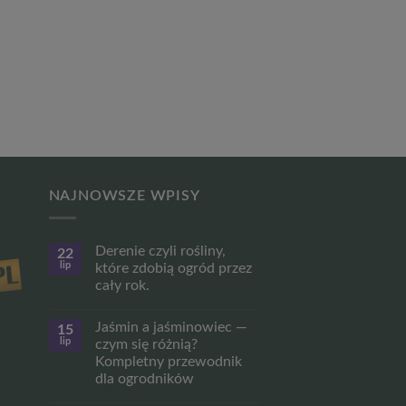
NAJNOWSZE WPISY
Derenie czyli rośliny,
22
lip
które zdobią ogród przez
cały rok.
Brak
komentarzy
Jaśmin a jaśminowiec —
15
do
Derenie
lip
czym się różnią?
czyli
Kompletny przewodnik
rośliny,
które
dla ogrodników
zdobią
ogród
Brak