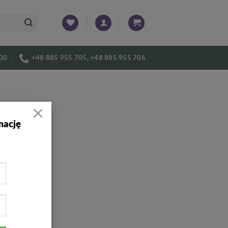
:00
+48 885 955 705, +48 885 955 706
×
mację