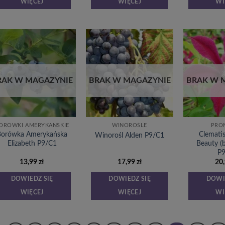
WIĘCEJ
WIĘCEJ
WI
Dodaj
Dodaj
do
do
listy
listy
życzeń
życzeń
RAK W MAGAZYNIE
BRAK W MAGAZYNIE
BRAK W 
ORÓWKI AMERYKAŃSKIE
WINOROŚLE
PRO
Borówka Amerykańska
Clemati
Winorośl Alden P9/C1
Elizabeth P9/C1
Beauty (
P
13,99
zł
17,99
zł
20
DOWIEDZ SIĘ
DOWIEDZ SIĘ
DOWI
WIĘCEJ
WIĘCEJ
WI