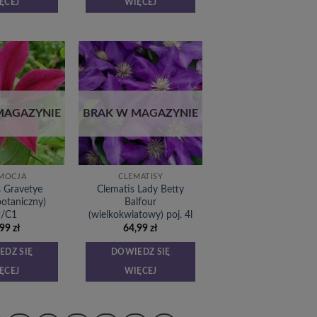
ĘCEJ
WIĘCEJ
Dodaj
Dodaj
do
do
listy
listy
życzeń
życzeń
MAGAZYNIE
BRAK W MAGAZYNIE
MOCJA
CLEMATISY
s Gravetye
Clematis Lady Betty
botaniczny)
Balfour
9/C1
(wielkokwiatowy) poj. 4l
,99
zł
64,99
zł
EDZ SIĘ
DOWIEDZ SIĘ
ĘCEJ
WIĘCEJ