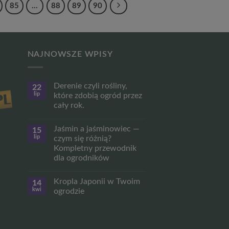
85
…
88
89
90
NAJNOWSZE WPISY
Derenie czyli rośliny,
22
lip
które zdobią ogród przez
cały rok.
Brak
komentarzy
Jaśmin a jaśminowiec —
15
do
Derenie
lip
czym się różnią?
czyli
Kompletny przewodnik
rośliny,
które
dla ogrodników
zdobią
ogród
Brak
przez
komentarzy
Kropla Japonii w Twoim
14
do
cały
Jaśmin
rok.
kwi
ogrodzie
a
jaśminowiec
Brak
—
komentarzy
czym
do
się
Kropla
różnią?
Japonii