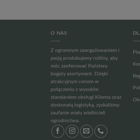
FIOLETOWO-CZERWONY
FIOLETOWO-NIEBIESKI
FIOLETOWY
O NAS
DL
GRANATOWY
GRANATOWY Z ŻÓŁTYM
Z ogromnym zaangażowaniem i
Pła
ŚRODKIEM
pasją produkujemy rośliny, aby
INTENSYWNIE NIEBIESKI
Ko
móc zaoferować Państwu
JASNOBRĄZOWE /
bogaty asortyment. Dzięki
Reg
SREBRZYSTE
atrakcyjnym cenom w
Pol
połączeniu z wysokim
JASNOFIOLETOWY
standardem obsługi Klienta oraz
Ob
JASNONIEBIESKI
doskonałą logistyką, zyskaliśmy
JASNORÓŻOWY
zaufanie wielu wielbicieli
ogrodnictwa.
KARMINOWO‑RÓŻOWY Z
BORDOWYM ODCIENIEM
KŁOSY BRĄZOWE