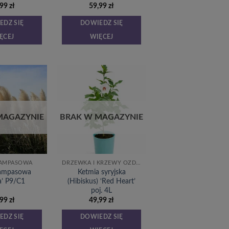
,99
zł
59,99
zł
EDZ SIĘ
DOWIEDZ SIĘ
ĘCEJ
WIĘCEJ
Dodaj
Dodaj
do
do
listy
listy
życzeń
życzeń
MAGAZYNIE
BRAK W MAGAZYNIE
PAMPASOWA
DRZEWKA I KRZEWY OZDOBNE
pampasowa
Ketmia syryjska
a’ P9/C1
(Hibiskus) ‘Red Heart’
poj. 4L
,99
zł
49,99
zł
EDZ SIĘ
DOWIEDZ SIĘ