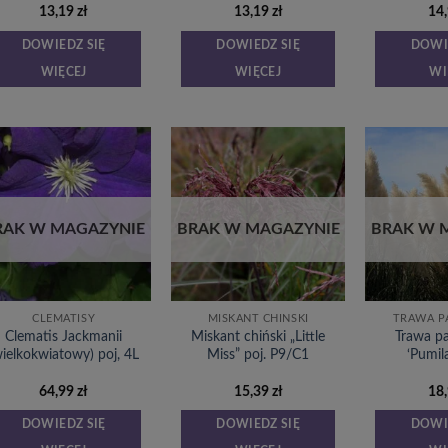
13,19
zł
13,19
zł
14
DOWIEDZ SIĘ
DOWIEDZ SIĘ
DOWI
WIĘCEJ
WIĘCEJ
WI
Dodaj
Dodaj
do
do
listy
listy
życzeń
życzeń
RAK W MAGAZYNIE
BRAK W MAGAZYNIE
BRAK W 
CLEMATISY
MISKANT CHIŃSKI
TRAWA 
Clematis Jackmanii
Miskant chiński „Little
Trawa 
wielkokwiatowy) poj, 4L
Miss” poj. P9/C1
‘Pumil
64,99
zł
15,39
zł
18
DOWIEDZ SIĘ
DOWIEDZ SIĘ
DOWI