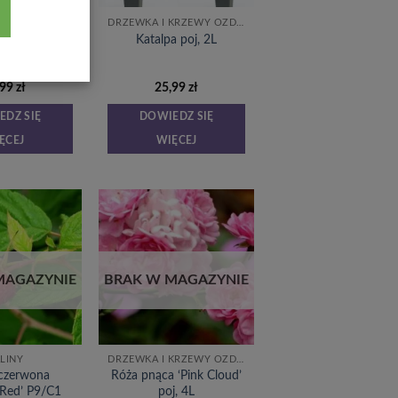
OROŚLE
DRZEWKA I KRZEWY OZDOBNE
odrianka poj,
Katalpa poj, 2L
2L
,99
zł
25,99
zł
EDZ SIĘ
DOWIEDZ SIĘ
ĘCEJ
WIĘCEJ
Dodaj
Dodaj
do
do
listy
listy
życzeń
życzeń
MAGAZYNIE
BRAK W MAGAZYNIE
LINY
DRZEWKA I KRZEWY OZDOBNE
 czerwona
Róża pnąca ‘Pink Cloud’
 Red’ P9/C1
poj, 4L