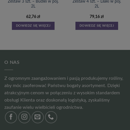
Zestaw 3 szt. – Budlei w poj.
Zestaw 4 szt. – Lilaki w poj.
2L
2L
62,76
zł
79,16
zł
DOWIEDZ SIĘ WIĘCEJ
DOWIEDZ SIĘ WIĘCEJ
O NAS
Z ogromnym zaangażowaniem i pasją produkujemy rośliny,
aby móc zaoferować Państwu bogaty asortyment. Dzięki
atrakcyjnym cenom w połączeniu z wysokim standardem
obsługi Klienta oraz doskonałą logistyką, zyskaliśmy
zaufanie wielu wielbicieli ogrodnictwa.