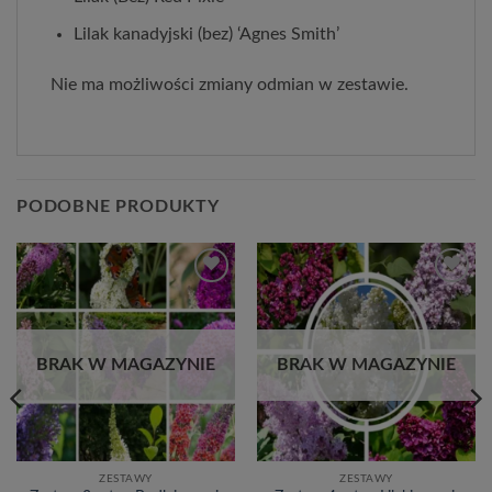
Lilak kanadyjski (bez) ‘Agnes Smith’
Nie ma możliwości zmiany odmian w zestawie.
PODOBNE PRODUKTY
Dodaj
Dodaj
do
do
listy
listy
życzeń
życzeń
BRAK W MAGAZYNIE
BRAK W MAGAZYNIE
ZESTAWY
ZESTAWY