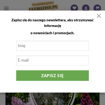
Przewiń
do
×
zawartości
Zapisz się do naszego newslettera, aby otrzymywać
FILTRUJ
informację
o nowościach i promocjach.
Dodaj
do
listy
życzeń