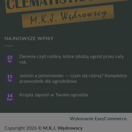
NAJNOWSZE WPISY
Derenie czyli rośliny, które zdobią ogród przez cały
22
lip
rok.
Brak
komentarzy
Jaśmin a jaśminowiec — czym się różnią? Kompletny
15
do
Derenie
lip
przewodnik dla ogrodników
czyli
rośliny,
Brak
które
komentarzy
Kropla Japonii w Twoim ogrodzie
14
zdobią
do
ogród
Jaśmin
kwi
Brak
przez
a
komentarzy
cały
jaśminowiec
do
rok.
—
Kropla
czym
Japonii
Wykonanie EasyCommerce
.
się
w
różnią?
Twoim
Kompletny
Copyright 2026 ©
M.K.J. Wędrowscy
ogrodzie
przewodnik