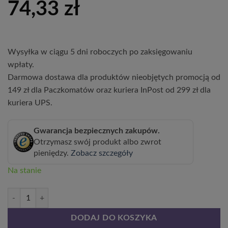
74,33
zł
Wysyłka w ciągu 5 dni roboczych po zaksięgowaniu
wpłaty.
Darmowa dostawa dla produktów nieobjętych promocją od
149 zł dla Paczkomatów oraz kuriera InPost od 299 zł dla
kuriera UPS.
Gwarancja bezpiecznych zakupów.
Otrzymasz swój produkt albo zwrot
pieniędzy.
Zobacz szczegóły
Na stanie
ilość Zestaw 5 szt. - Lilaki w poj. P9/C1
DODAJ DO KOSZYKA