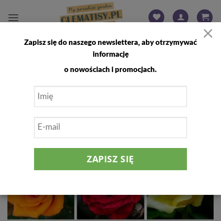
Przewiń
do
×
zawartości
Zapisz się do naszego newslettera, aby otrzymywać
FILTRUJ
informację
o nowościach i promocjach.
Dodaj
do
listy
życzeń