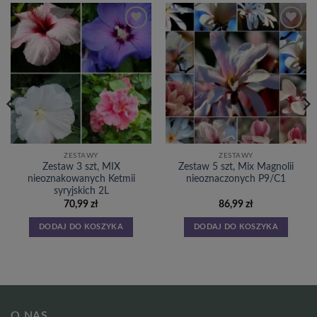
Dodaj
Dodaj
do
do
listy
listy
życzeń
życzeń
ZESTAWY
ZESTAWY
Zestaw 3 szt, MIX
Zestaw 5 szt, Mix Magnolii
nieoznakowanych Ketmii
nieoznaczonych P9/C1
syryjskich 2L
70,99
zł
86,99
zł
DODAJ DO KOSZYKA
DODAJ DO KOSZYKA
O NAS