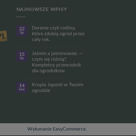
NAJNOWSZE WPISY
Derenie czyli rośliny,
22
lip
które zdobią ogród przez
cały rok.
Brak
komentarzy
Jaśmin a jaśminowiec —
15
do
Derenie
lip
czym się różnią?
czyli
Kompletny przewodnik
rośliny,
które
dla ogrodników
zdobią
ogród
Brak
przez
komentarzy
Kropla Japonii w Twoim
14
do
cały
Jaśmin
rok.
kwi
ogrodzie
a
jaśminowiec
Brak
—
komentarzy
czym
do
się
Kropla
różnią?
Japonii
Kompletny
w
przewodnik
Twoim
dla
ogrodzie
ogrodników
Wykonanie EasyCommerce
.