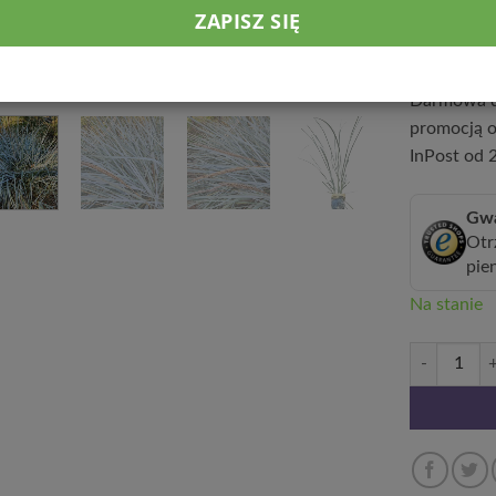
Wysyłka w 
wpłaty.
Darmowa d
promocją o
InPost od 2
Gwa
Otr
pie
Na stanie
ilość Wydmu