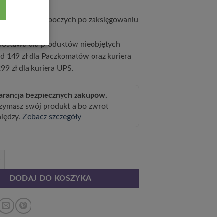
ciągu 5 dni roboczych po zaksięgowaniu
ostawa dla produktów nieobjętych
d 149 zł dla Paczkomatów oraz kuriera
99 zł dla kuriera UPS.
rancja bezpiecznych zakupów.
zymasz swój produkt albo zwrot
niędzy.
Zobacz szczegóły
chrzyca piaskowa poj, 2L
DODAJ DO KOSZYKA