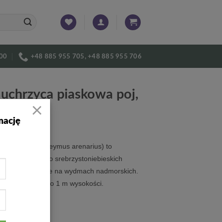
:00
+48 885 955 705, +48 885 955 706
chrzyca piaskowa poj,
×
mację
ca piaskowa (Leymus arenarius) to
 trawa ozdobna o srebrzystoniebieskich
ystępująca głównie na wydmach nadmorskich.
e kępy, osiąga do 1 m wysokości.
9
zł