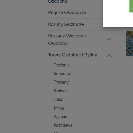
Ozdobne
Pnącza Owocowe
Rośliny Lecznicze
Rozsady Warzyw i
Owoców
Trawy Ozdobne i Byliny
Trzcinnik
Imperata
Trytomy
Szałwia
Juka
Miłka
Agapant
Kostrzewa