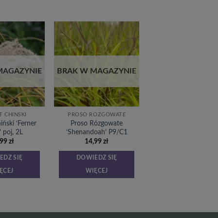
Dodaj
Dodaj
do
do
listy
listy
życzeń
życzeń
MAGAZYNIE
BRAK W MAGAZYNIE
T CHIŃSKI
PROSO RÓZGOWATE
iński ‘Ferner
Proso Rózgowate
 poj, 2L
‘Shenandoah’ P9/C1
,99
zł
14,99
zł
EDZ SIĘ
DOWIEDZ SIĘ
ĘCEJ
WIĘCEJ