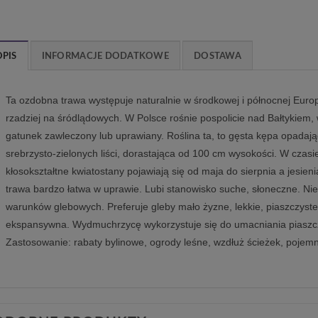
OPIS
INFORMACJE DODATKOWE
DOSTAWA
Ta ozdobna trawa występuje naturalnie w środkowej i północnej Eur
rzadziej na śródlądowych. W Polsce rośnie pospolicie nad Bałtykiem, 
gatunek zawleczony lub uprawiany. Roślina ta, to gęsta kępa opadają
srebrzysto-zielonych liści, dorastająca od 100 cm wysokości. W czasie 
kłosokształtne kwiatostany pojawiają się od maja do sierpnia a jesieni
trawa bardzo łatwa w uprawie. Lubi stanowisko suche, słoneczne. N
warunków glebowych. Preferuje gleby mało żyzne, lekkie, piaszczyste
ekspansywna. Wydmuchrzycę wykorzystuje się do umacniania piaszcz
Zastosowanie: rabaty bylinowe, ogrody leśne, wzdłuż ścieżek, pojemni