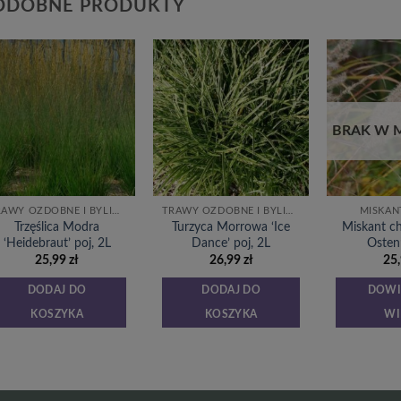
ODOBNE PRODUKTY
Dodaj
Dodaj
do
do
listy
listy
życzeń
życzeń
BRAK W 
TRAWY OZDOBNE I BYLINY
TRAWY OZDOBNE I BYLINY
MISKAN
Trzęślica Modra
Turzyca Morrowa ‘Ice
Miskant ch
‘Heidebraut’ poj, 2L
Dance’ poj, 2L
Osten’
25,99
zł
26,99
zł
25
DODAJ DO
DODAJ DO
DOWI
KOSZYKA
KOSZYKA
WI