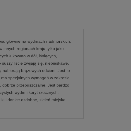
opie, głównie na wydmach nadmorskich,
w innych regionach kraju tylko jako
cych łukowato w dół, lśniących,
suszy liście zwijają się, niebieskawe,
ą nabierają brązowych odcieni. Jest to
ie ma specjalnych wymagań w zakresie
, dobrze przepuszczalne. Jest bardzo
ystych wydm i koryt rzecznych.
ki i donice ozdobne, zieleń miejska.