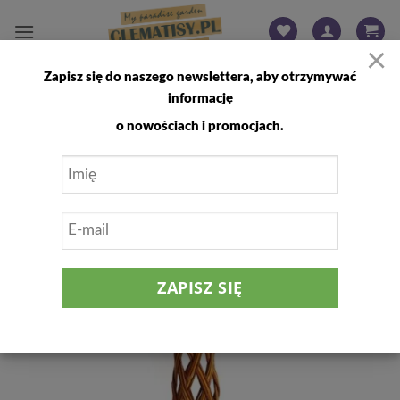
Przewiń
do
×
zawartości
Zapisz się do naszego newslettera, aby otrzymywać
FILTRUJ
informację
o nowościach i promocjach.
Dodaj
do
listy
życzeń