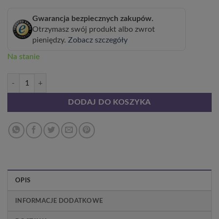
Gwarancja bezpiecznych zakupów.
Otrzymasz swój produkt albo zwrot
pieniędzy.
Zobacz szczegóły
Na stanie
ilość Wierzba Pleciona Ciemna (Salix alba x purpurea) w poj. 4L
DODAJ DO KOSZYKA
OPIS
INFORMACJE DODATKOWE