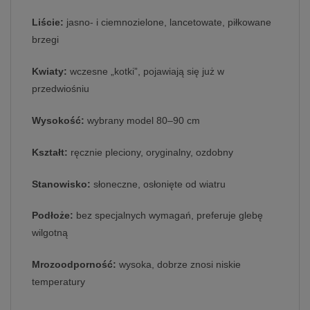
Liście:
jasno‑ i ciemnozielone, lancetowate, piłkowane
brzegi
Kwiaty:
wczesne „kotki”, pojawiają się już w
przedwiośniu
Wysokość:
wybrany model 80–90 cm
Kształt:
ręcznie pleciony, oryginalny, ozdobny
Stanowisko:
słoneczne, osłonięte od wiatru
Podłoże:
bez specjalnych wymagań, preferuje glebę
wilgotną
Mrozoodporność:
wysoka, dobrze znosi niskie
temperatury