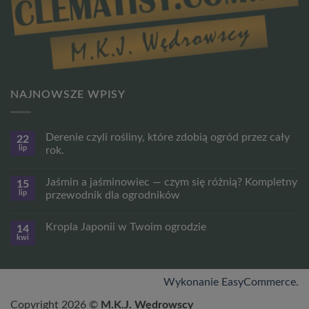
NAJNOWSZE WPISY
Derenie czyli rośliny, które zdobią ogród przez cały
22
lip
rok.
Brak
komentarzy
Jaśmin a jaśminowiec — czym się różnią? Kompletny
15
do
Derenie
lip
przewodnik dla ogrodników
czyli
rośliny,
Brak
które
komentarzy
Kropla Japonii w Twoim ogrodzie
14
zdobią
do
ogród
Jaśmin
kwi
Brak
przez
a
komentarzy
cały
jaśminowiec
do
rok.
—
Kropla
czym
Japonii
Wykonanie EasyCommerce
.
się
w
różnią?
Twoim
Kompletny
Copyright 2026 ©
M.K.J. Wędrowscy
ogrodzie
przewodnik