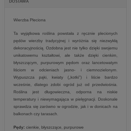
DOSTAWA
Wierzba Pleciona
Ta wyjątkowa roślina powstała z ręcznie plecionych
pędów wierzby tradycyjnej i wyróżnia się niezwykłą
dekoracyjnością. Ozdobna jest nie tylko dzięki swojemu
unikatowemu kształtowi, ale także dzięki cienkim,
błyszczącym, purpurowym pędom oraz lancetowatym
liściom w odcieniach jasno‑ i ciemnozielonym.
Wypuszcza pąki, kwiaty („kotki”) i liście bardzo
wcześnie, dlatego zdobi ogród już od przedwiośnia.
Roślina jest długowieczna, odporna na niskie
temperatury i niewymagająca w pielęgnacji. Doskonale
sprawdza się zarówno w ogrodzie, jak i w donicach na
balkonach czy tarasach.
Pędy:
cienkie, błyszczące, purpurowe