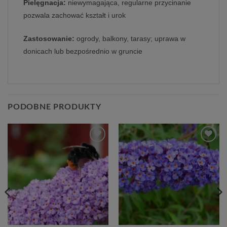
Pielęgnacja:
niewymagająca, regularne przycinanie
pozwala zachować kształt i urok
Zastosowanie:
ogrody, balkony, tarasy; uprawa w
donicach lub bezpośrednio w gruncie
PODOBNE PRODUKTY
Dodaj
Dodaj
do
do
listy
listy
życzeń
życzeń