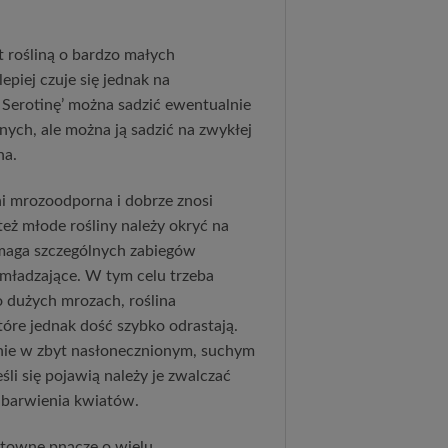
 rośliną o bardzo małych
piej czuje się jednak na
 Serotinę’ można sadzić ewentualnie
nych, ale można ją sadzić na zwykłej
na.
i mrozoodporna i dobrze znosi
eż młode rośliny należy okryć na
ymaga szczególnych zabiegów
dmładzające. W tym celu trzeba
po dużych mrozach, roślina
óre jednak dość szybko odrastają.
śnie w zbyt nasłonecznionym, suchym
i się pojawią należy je zwalczać
dbarwienia kwiatów.
ktowne pnącze o wielu