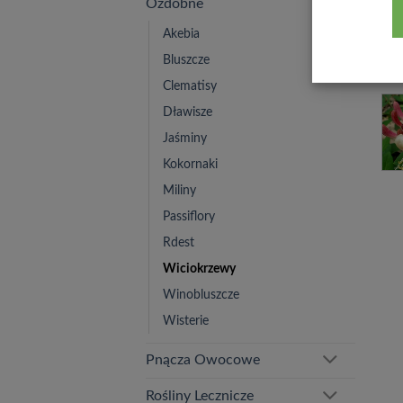
Ozdobne
Akebia
Bluszcze
Clematisy
Dławisze
Jaśminy
Kokornaki
Miliny
Passiflory
Rdest
Wiciokrzewy
Winobluszcze
Wisterie
Pnącza Owocowe
Rośliny Lecznicze