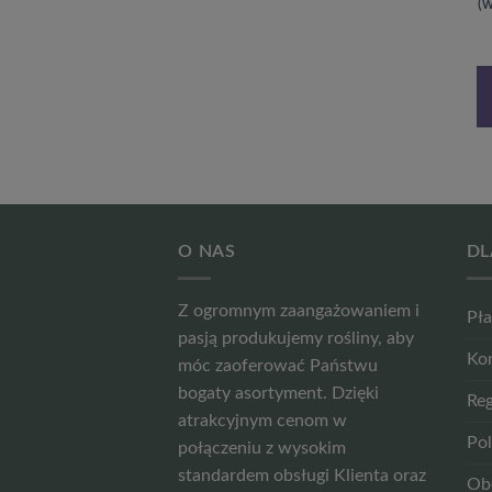
(wielkokwiatowy) poj. 2l
Mackenzie’ P9/C1
(
29,99
zł
19,99
zł
DODAJ DO
DODAJ DO
KOSZYKA
KOSZYKA
O NAS
DL
Z ogromnym zaangażowaniem i
Pła
pasją produkujemy rośliny, aby
Ko
móc zaoferować Państwu
bogaty asortyment. Dzięki
Reg
atrakcyjnym cenom w
Pol
połączeniu z wysokim
standardem obsługi Klienta oraz
Ob