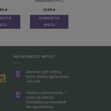
(botaniczny) P9/C1
,99
zł
19,99
zł
EDZ SIĘ
DOWIEDZ SIĘ
ĘCEJ
WIĘCEJ
NAJNOWSZE WPISY
Derenie czyli rośliny,
22
lip
które zdobią ogród przez
cały rok.
Brak
komentarzy
Jaśmin a jaśminowiec —
15
do
Derenie
lip
czym się różnią?
czyli
Kompletny przewodnik
rośliny,
które
dla ogrodników
zdobią