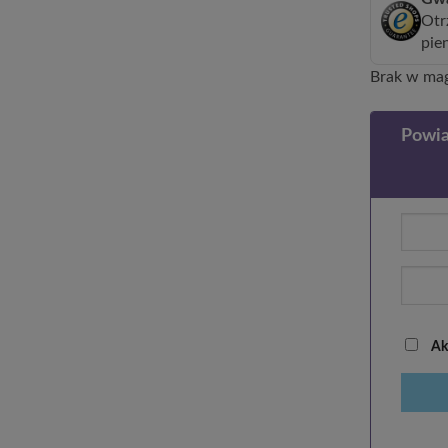
Otr
pie
Brak w ma
Powia
Akc