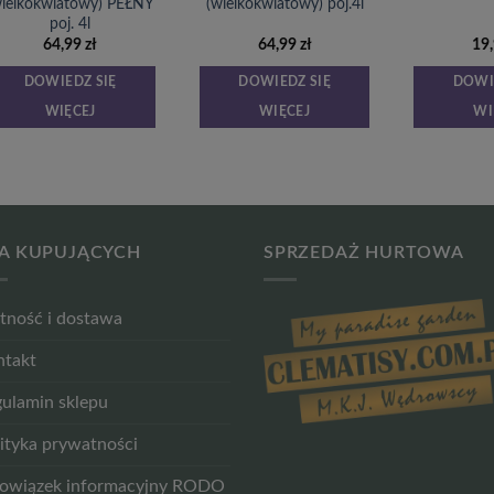
wielkokwiatowy) PEŁNY
(wielkokwiatowy) poj.4l
poj. 4l
64,99
zł
64,99
zł
19
DOWIEDZ SIĘ
DOWIEDZ SIĘ
DOWI
WIĘCEJ
WIĘCEJ
WI
A KUPUJĄCYCH
SPRZEDAŻ HURTOWA
tność i dostawa
ntakt
ulamin sklepu
ityka prywatności
owiązek informacyjny RODO