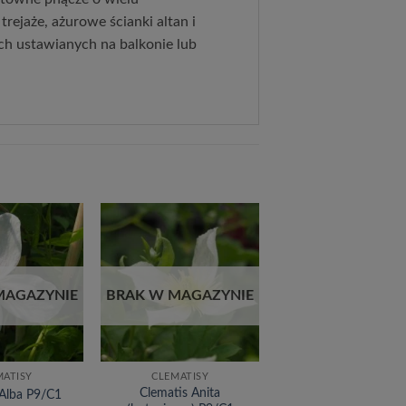
trejaże, ażurowe ścianki altan i
ch ustawianych na balkonie lub
Dodaj
Dodaj
do
do
listy
listy
życzeń
życzeń
MAGAZYNIE
BRAK W MAGAZYNIE
MATISY
CLEMATISY
Clematis Anita
 Alba P9/C1