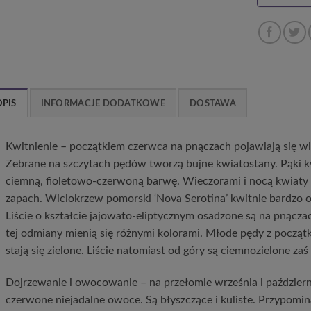
OPIS
INFORMACJE DODATKOWE
DOSTAWA
Kwitnienie – początkiem czerwca na pnączach pojawiają się w
Zebrane na szczytach pędów tworzą bujne kwiatostany. Pąki 
ciemną, fioletowo-czerwoną barwę. Wieczorami i nocą kwiaty
zapach. Wiciokrzew pomorski ‘Nova Serotina’ kwitnie bardzo ob
Liście o kształcie jajowato-eliptycznym osadzone są na pnączac
tej odmiany mienią się różnymi kolorami. Młode pędy z począt
stają się zielone. Liście natomiast od góry są ciemnozielone zaś
Dojrzewanie i owocowanie – na przełomie września i październ
czerwone niejadalne owoce. Są błyszczące i kuliste. Przypomin