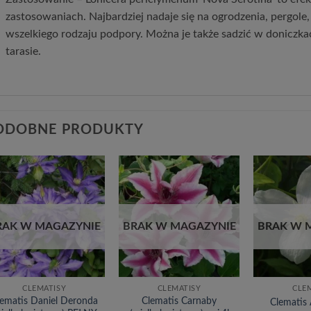
zastosowaniach. Najbardziej nadaje się na ogrodzenia, pergole, 
wszelkiego rodzaju podpory. Można je także sadzić w doniczka
tarasie.
ODOBNE PRODUKTY
Dodaj
Dodaj
do
do
listy
listy
życzeń
życzeń
RAK W MAGAZYNIE
BRAK W MAGAZYNIE
BRAK W 
CLEMATISY
CLEMATISY
CLE
lematis Daniel Deronda
Clematis Carnaby
Clematis