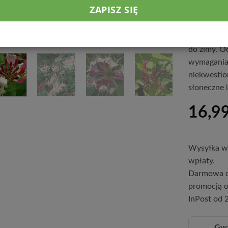
fioletowo-
Serotina’ 
wieczorem 
do zimy. O
wymagania
niekwestio
słoneczne 
16,9
Wysyłka w 
wpłaty.
Darmowa d
promocją o
InPost od 2
Gwa