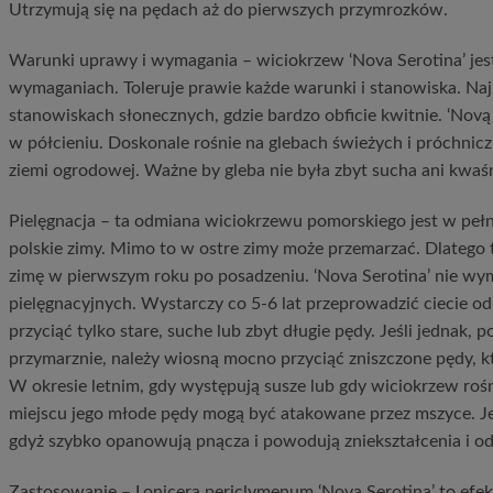
Utrzymują się na pędach aż do pierwszych przymrozków.
Warunki uprawy i wymagania – wiciokrzew ‘Nova Serotina’ jest
wymaganiach. Toleruje prawie każde warunki i stanowiska. Najle
stanowiskach słonecznych, gdzie bardzo obficie kwitnie. ‘Novą
w półcieniu. Doskonale rośnie na glebach świeżych i próchnicz
ziemi ogrodowej. Ważne by gleba nie była zbyt sucha ani kwaś
Pielęgnacja – ta odmiana wiciokrzewu pomorskiego jest w pełn
polskie zimy. Mimo to w ostre zimy może przemarzać. Dlatego t
zimę w pierwszym roku po posadzeniu. ‘Nova Serotina’ nie w
pielęgnacyjnych. Wystarczy co 5-6 lat przeprowadzić ciecie o
przyciąć tylko stare, suche lub zbyt długie pędy. Jeśli jednak, 
przymarznie, należy wiosną mocno przyciąć zniszczone pędy, kt
W okresie letnim, gdy występują susze lub gdy wiciokrzew ro
miejscu jego młode pędy mogą być atakowane przez mszyce. Jeśl
gdyż szybko opanowują pnącza i powodują zniekształcenia i o
Zastosowanie – Lonicera periclymenum ‘Nova Serotina’ to efe