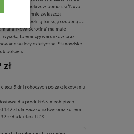
czerwone. Wiciokrzew pomorski ‘Nova
intensywnie pachnie zwłaszcza
a jego owoce pełnią funkcję ozdobną aż
dmiana ‘Nova Serotina’ ma małe
, wysoką tolerancję warunków oraz
nowane walory estetyczne. Stanowisko
lub półcień.
9
zł
ciągu 5 dni roboczych po zaksięgowaniu
ostawa dla produktów nieobjętych
d 149 zł dla Paczkomatów oraz kuriera
99 zł dla kuriera UPS.
rancja bezpiecznych zakupów.