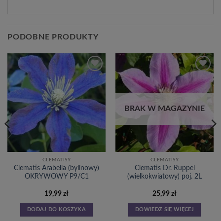
PODOBNE PRODUKTY
Dodaj
Dodaj
do
do
listy
listy
życzeń
życzeń
BRAK W MAGAZYNIE
CLEMATISY
CLEMATISY
Clematis Arabella (bylinowy)
Clematis Dr. Ruppel
OKRYWOWY P9/C1
(wielkokwiatowy) poj. 2L
19,99
zł
25,99
zł
DODAJ DO KOSZYKA
DOWIEDZ SIĘ WIĘCEJ