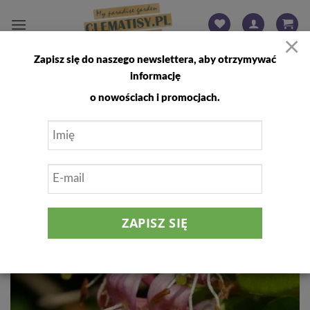
Przewiń
do
×
zawartości
Zapisz się do naszego newslettera, aby otrzymywać
FILTRUJ
informację
o nowościach i promocjach.
Dodaj
do
listy
życzeń