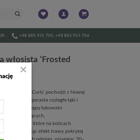
:00
+48 885 955 705, +48 885 955 706
a włosista ‘Frosted
×
 P9/C1
mację
osista ‘Frosted Curls’ pochodzi z Nowej
dzie naturalnie porasta rozległe łąki i
 Tworzy gęste kępy łukowato
ących się, lśniących,
zielonych liści, które na końcach
się skręcają, dając efekt trawy pokrytej
ależy do niskich odmian, osiągając 30–