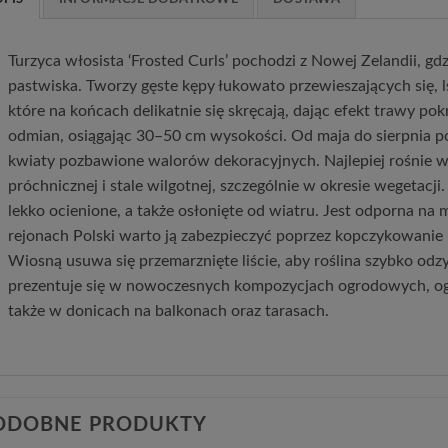
Turzyca włosista ‘Frosted Curls’ pochodzi z Nowej Zelandii, gdzi
pastwiska. Tworzy gęste kępy łukowato przewieszających się, lś
które na końcach delikatnie się skręcają, dając efekt trawy pok
odmian, osiągając 30–50 cm wysokości. Od maja do sierpnia p
kwiaty pozbawione walorów dekoracyjnych. Najlepiej rośnie w 
próchnicznej i stale wilgotnej, szczególnie w okresie wegetacji
lekko ocienione, a także osłonięte od wiatru. Jest odporna na 
rejonach Polski warto ją zabezpieczyć poprzez kopczykowanie 
Wiosną usuwa się przemarznięte liście, aby roślina szybko odz
prezentuje się w nowoczesnych kompozycjach ogrodowych, og
także w donicach na balkonach oraz tarasach.
ODOBNE PRODUKTY