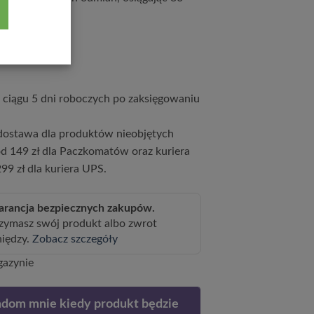
kości.
9
zł
ciągu 5 dni roboczych po zaksięgowaniu
ostawa dla produktów nieobjętych
d 149 zł dla Paczkomatów oraz kuriera
99 zł dla kuriera UPS.
rancja bezpiecznych zakupów.
zymasz swój produkt albo zwrot
niędzy.
Zobacz szczegóły
gazynie
dom mnie kiedy produkt będzie