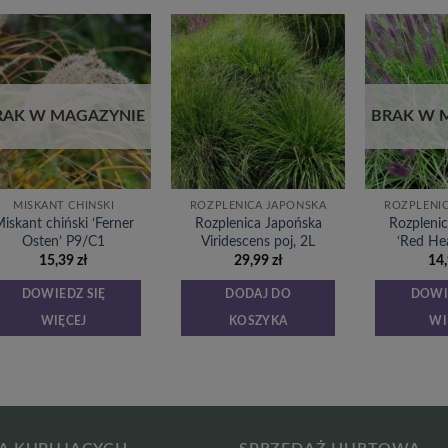
Dodaj
Dodaj
do
do
listy
listy
życzeń
życzeń
RAK W MAGAZYNIE
BRAK W 
MISKANT CHIŃSKI
ROZPLENICA JAPOŃSKA
ROZPLENI
iskant chiński ‘Ferner
Rozplenica Japońska
Rozpleni
Osten’ P9/C1
Viridescens poj, 2L
‘Red He
15,39
zł
29,99
zł
14
DOWIEDZ SIĘ
DODAJ DO
DOWI
WIĘCEJ
KOSZYKA
WI