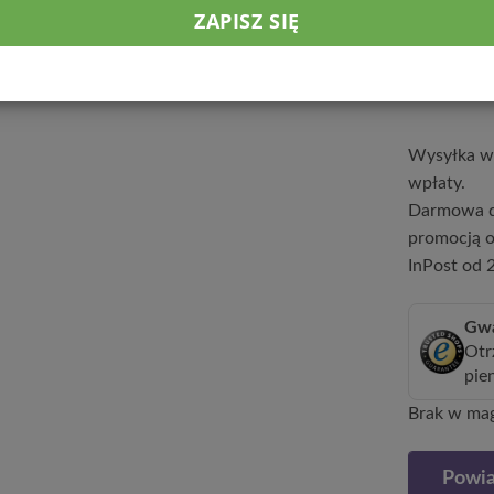
50 cm wyso
14,9
Wysyłka w 
wpłaty.
Darmowa d
promocją o
InPost od 2
Gwa
Otr
pie
Brak w ma
Powia