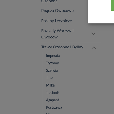
Ozdobne
Pnącza Owocowe
Rośliny Lecznicze
Rozsady Warzyw i
Owoców
Trawy Ozdobne i Byliny
Imperata
Trytomy
Szałwia
Juka
Miłka
Trzcinnik
Agapant
Kostrzewa