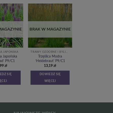
Dodaj
Dodaj
do
do
listy
listy
życzeń
życzeń
MAGAZYNIE
BRAK W MAGAZYNIE
CA JAPOŃSKA
TRAWY OZDOBNE I BYLINY
ca Japońska
Trzęślica Modra
ad’ P9/C1
‘Heidebraut’ P9/C1
,99
zł
13,19
zł
EDZ SIĘ
DOWIEDZ SIĘ
ĘCEJ
WIĘCEJ