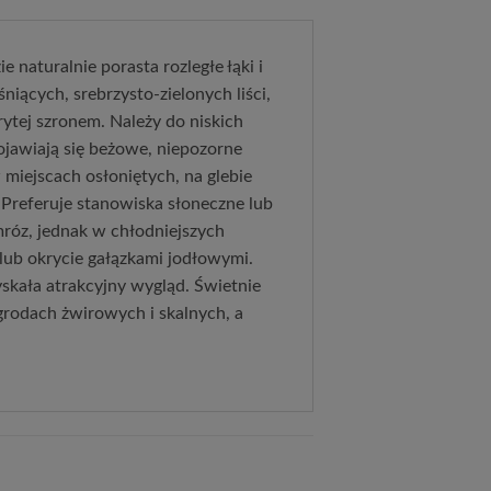
e naturalnie porasta rozległe łąki i
niących, srebrzysto‑zielonych liści,
rytej szronem. Należy do niskich
ojawiają się beżowe, niepozorne
miejscach osłoniętych, na glebie
. Preferuje stanowiska słoneczne lub
mróz, jednak w chłodniejszych
lub okrycie gałązkami jodłowymi.
yskała atrakcyjny wygląd. Świetnie
rodach żwirowych i skalnych, a