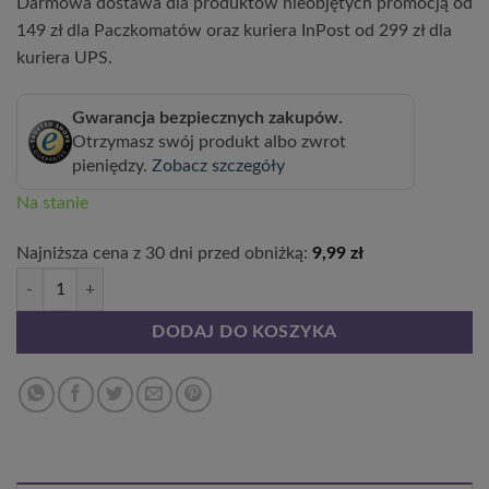
Darmowa dostawa dla produktów nieobjętych promocją od
149 zł dla Paczkomatów oraz kuriera InPost od 299 zł dla
kuriera UPS.
Gwarancja bezpiecznych zakupów.
Otrzymasz swój produkt albo zwrot
pieniędzy.
Zobacz szczegóły
Na stanie
Najniższa cena z 30 dni przed obniżką:
9,99
zł
ilość Trytoma groniasta Red Hot Poker poj, P9/C1
DODAJ DO KOSZYKA