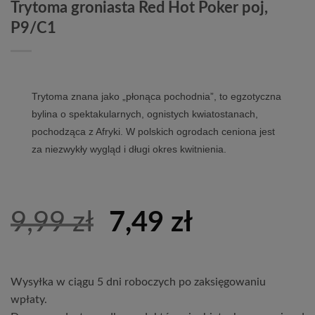
Trytoma groniasta Red Hot Poker poj,
P9/C1
Trytoma znana jako „płonąca pochodnia”, to egzotyczna
bylina o spektakularnych, ognistych kwiatostanach,
pochodząca z Afryki. W polskich ogrodach ceniona jest
za niezwykły wygląd i długi okres kwitnienia.
Pierwotna
Aktualna
9,99
zł
7,49
zł
cena
cena
wynosiła:
wynosi:
Wysyłka w ciągu 5 dni roboczych po zaksięgowaniu
9,99 zł.
7,49 zł.
wpłaty.