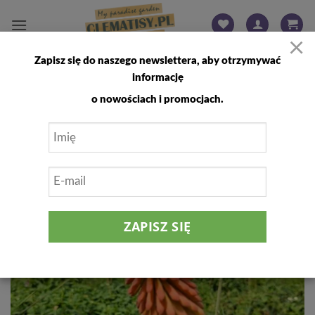
Przewiń
do
×
zawartości
Zapisz się do naszego newslettera, aby otrzymywać
FILTRUJ
informację
o nowościach i promocjach.
25
%
Dodaj
do
listy
życzeń