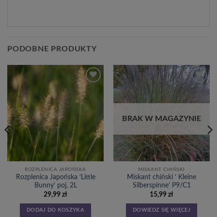
PODOBNE PRODUKTY
Dodaj
Dodaj
do
do
listy
listy
życzeń
życzeń
BRAK W MAGAZYNIE
ROZPLENICA JAPOŃSKA
MISKANT CHIŃSKI
Rozplenica Japońska ‘Little
Miskant chiński ‘ Kleine
Bunny’ poj, 2L
Silberspinne’ P9/C1
29,99
zł
15,99
zł
DODAJ DO KOSZYKA
DOWIEDZ SIĘ WIĘCEJ