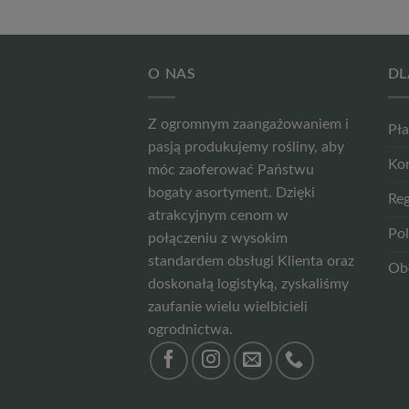
O NAS
DL
Z ogromnym zaangażowaniem i
Pła
pasją produkujemy rośliny, aby
Ko
móc zaoferować Państwu
bogaty asortyment. Dzięki
Reg
atrakcyjnym cenom w
Pol
połączeniu z wysokim
standardem obsługi Klienta oraz
Ob
doskonałą logistyką, zyskaliśmy
zaufanie wielu wielbicieli
ogrodnictwa.