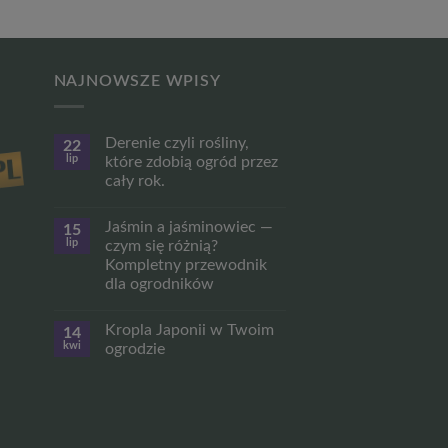
NAJNOWSZE WPISY
Derenie czyli rośliny,
22
lip
które zdobią ogród przez
cały rok.
Brak
komentarzy
Jaśmin a jaśminowiec —
15
do
Derenie
lip
czym się różnią?
czyli
Kompletny przewodnik
rośliny,
które
dla ogrodników
zdobią
ogród
Brak
przez
komentarzy
Kropla Japonii w Twoim
14
do
cały
Jaśmin
rok.
kwi
ogrodzie
a
jaśminowiec
Brak
—
komentarzy
czym
do
się
Kropla
różnią?
Japonii
Kompletny
w
przewodnik
Twoim