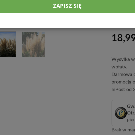
oraz s
żywot
18,9
Wysyłka w 
wpłaty.
Darmowa d
promocją o
InPost od 2
Gwa
Otr
pie
Brak w ma