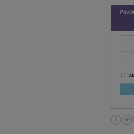
Powia
Akc