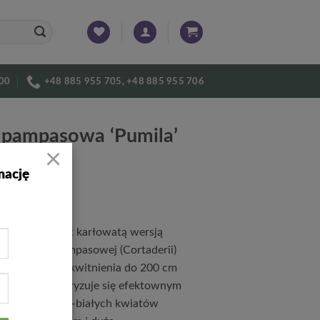
:00
+48 885 955 705, +48 885 955 706
 pampasowa ‘Pumila’
×
1
mację
a ‘Pumila’ jest karłowatą wersją
rnej trawy pampasowej (Cortaderii)
jącą w trakcie kwitnienia do 200 cm
ści. Charakteryzuje się efektownym
uszem srebrno-białych kwiatów