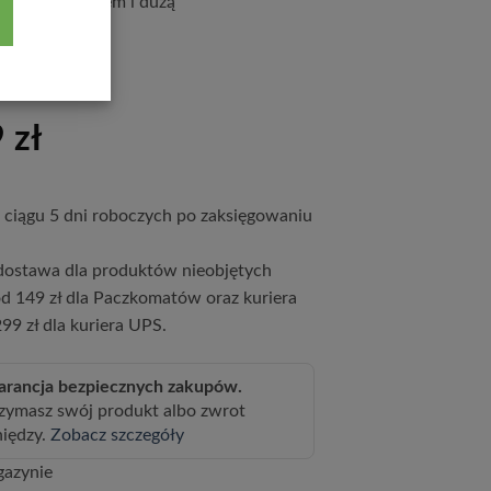
zybkim wzrostem i dużą
nością.
9
zł
ciągu 5 dni roboczych po zaksięgowaniu
ostawa dla produktów nieobjętych
d 149 zł dla Paczkomatów oraz kuriera
99 zł dla kuriera UPS.
rancja bezpiecznych zakupów.
zymasz swój produkt albo zwrot
niędzy.
Zobacz szczegóły
gazynie