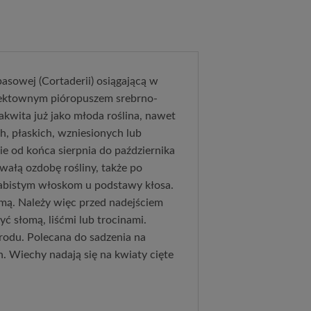
asowej (Cortaderii) osiągającą w
efektownym pióropuszem srebrno-
kwita już jako młoda roślina, nawet
, płaskich, wzniesionych lub
ie od końca sierpnia do października
wałą ozdobę rośliny, także po
wabistym włoskom u podstawy kłosa.
zimą. Należy więc przed nadejściem
ryć słomą, liśćmi lub trocinami.
rodu. Polecana do sadzenia na
 Wiechy nadają się na kwiaty cięte