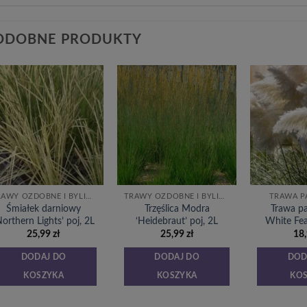
ODOBNE PRODUKTY
Dodaj
Dodaj
do
do
listy
listy
życzeń
życzeń
TRAWY OZDOBNE I BYLINY
TRAWY OZDOBNE I BYLINY
TRAWA 
Śmiałek darniowy
Trzęślica Modra
Trawa 
Northern Lights’ poj, 2L
‘Heidebraut’ poj, 2L
White Fe
25,99
zł
25,99
zł
18
DODAJ DO
DODAJ DO
DOD
KOSZYKA
KOSZYKA
KO