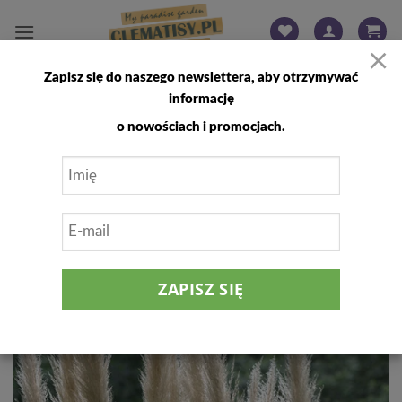
Przewiń
do
×
zawartości
Zapisz się do naszego newslettera, aby otrzymywać
FILTRUJ
informację
o nowościach i promocjach.
Dodaj
do
listy
życzeń