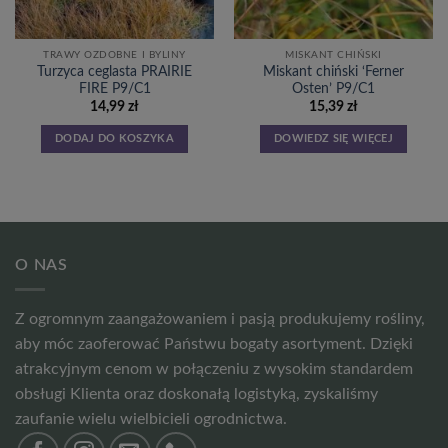
TRAWY OZDOBNE I BYLINY
MISKANT CHIŃSKI
Turzyca ceglasta PRAIRIE
Miskant chiński ‘Ferner
FIRE P9/C1
Osten’ P9/C1
14,99
zł
15,39
zł
DODAJ DO KOSZYKA
DOWIEDZ SIĘ WIĘCEJ
O NAS
Z ogromnym zaangażowaniem i pasją produkujemy rośliny,
aby móc zaoferować Państwu bogaty asortyment. Dzięki
atrakcyjnym cenom w połączeniu z wysokim standardem
obsługi Klienta oraz doskonałą logistyką, zyskaliśmy
zaufanie wielu wielbicieli ogrodnictwa.