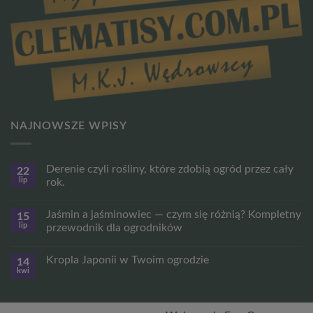
NAJNOWSZE WPISY
Derenie czyli rośliny, które zdobią ogród przez cały
22
lip
rok.
Brak
komentarzy
Jaśmin a jaśminowiec — czym się różnią? Kompletny
15
do
Derenie
lip
przewodnik dla ogrodników
czyli
rośliny,
Brak
które
komentarzy
Kropla Japonii w Twoim ogrodzie
14
zdobią
do
ogród
Jaśmin
kwi
Brak
przez
a
komentarzy
cały
jaśminowiec
do
rok.
—
Kropla
czym
Japonii