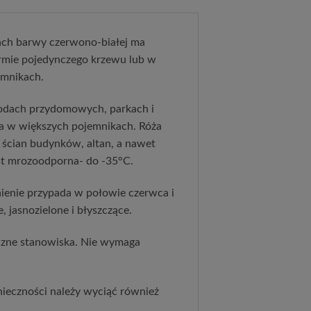
ach barwy czerwono-białej ma
ormie pojedynczego krzewu lub w
emnikach.
odach przydomowych, parkach i
ona w większych pojemnikach. Róża
 ścian budynków, altan, a nawet
est mrozoodporna- do -35°С.
nienie przypada w połowie czerwca i
e, jasnozielone i błyszczące.
neczne stanowiska. Nie wymaga
nieczności należy wyciąć również