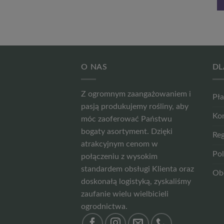
WIĘCEJ
WIĘCEJ
O NAS
DL
Z ogromnym zaangażowaniem i
Pła
pasją produkujemy rośliny, aby
Ko
móc zaoferować Państwu
bogaty asortyment. Dzięki
Reg
atrakcyjnym cenom w
Pol
połączeniu z wysokim
standardem obsługi Klienta oraz
Ob
doskonałą logistyką, zyskaliśmy
zaufanie wielu wielbicieli
ogrodnictwa.