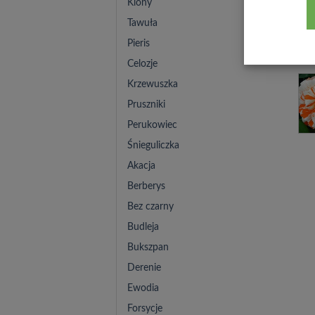
Klony
Tawuła
Pieris
Celozje
Krzewuszka
Pruszniki
Perukowiec
Śnieguliczka
Akacja
Berberys
Bez czarny
Budleja
Bukszpan
Derenie
Ewodia
Forsycje