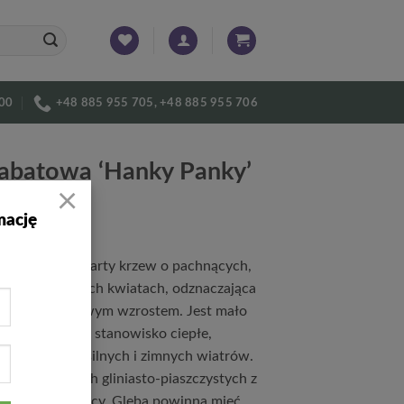
:00
+48 885 955 705, +48 885 955 706
rabatowa ‘Hanky Panky’
×
mację
y Panky’ to zwarty krzew o pachnących,
owoczerwonych kwiatach, odznaczająca
 szybkim, zdrowym wzrostem. Jest mało
 choroby. Lubi stanowisko ciepłe,
 osłonięte od silnych i zimnych wiatrów.
ośnie na glebach gliniasto-piaszczystych z
tością próchnicy. Gleba powinna mieć