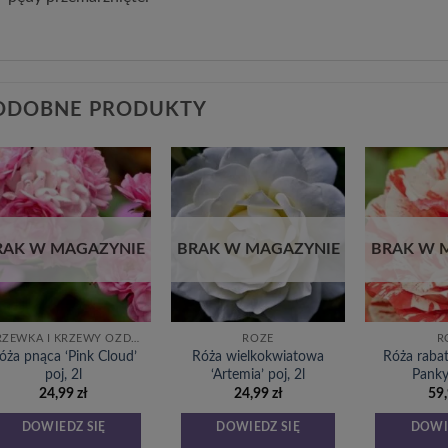
ODOBNE PRODUKTY
Dodaj
Dodaj
do
do
listy
listy
życzeń
życzeń
RAK W MAGAZYNIE
BRAK W MAGAZYNIE
BRAK W 
DRZEWKA I KRZEWY OZDOBNE
RÓŻE
R
óża pnąca ‘Pink Cloud’
Róża wielkokwiatowa
Róża raba
poj, 2l
‘Artemia’ poj, 2l
Panky’
24,99
zł
24,99
zł
59
DOWIEDZ SIĘ
DOWIEDZ SIĘ
DOWI