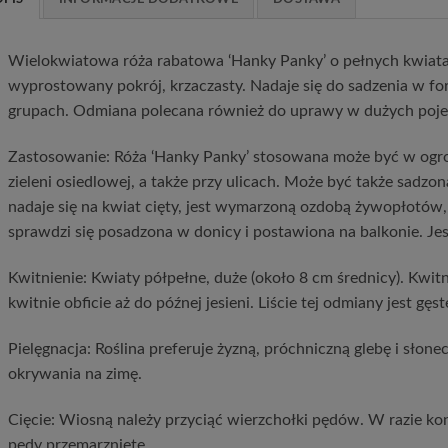
Wielokwiatowa róża rabatowa ‘Hanky Panky’ o pełnych kwiat
wyprostowany pokrój, krzaczasty. Nadaje się do sadzenia w f
grupach. Odmiana polecana również do uprawy w dużych poj
Zastosowanie: Róża ‘Hanky Panky’ stosowana może być w ogr
zieleni osiedlowej, a także przy ulicach. Może być także sadz
nadaje się na kwiat cięty, jest wymarzoną ozdobą żywopłotów,
sprawdzi się posadzona w donicy i postawiona na balkonie. J
Kwitnienie: Kwiaty półpełne, duże (około 8 cm średnicy). Kwit
kwitnie obficie aż do późnej jesieni. Liście tej odmiany jest gęst
Pielęgnacja: Roślina preferuje żyzną, próchniczną glebę i sło
okrywania na zimę.
Cięcie: Wiosną należy przyciąć wierzchołki pędów. W razie ko
pędy przemarznięte.