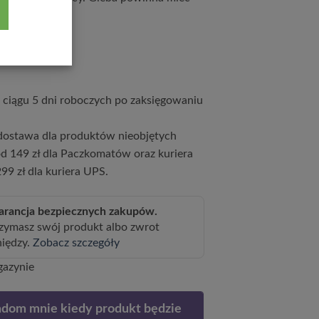
9
zł
ciągu 5 dni roboczych po zaksięgowaniu
ostawa dla produktów nieobjętych
d 149 zł dla Paczkomatów oraz kuriera
99 zł dla kuriera UPS.
rancja bezpiecznych zakupów.
zymasz swój produkt albo zwrot
niędzy.
Zobacz szczegóły
gazynie
dom mnie kiedy produkt będzie