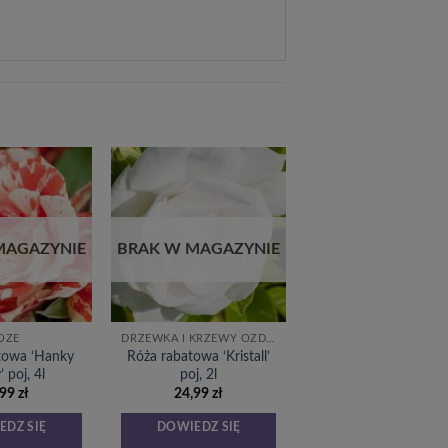
Dodaj
Dodaj
do
do
listy
listy
życzeń
życzeń
MAGAZYNIE
BRAK W MAGAZYNIE
ÓŻE
DRZEWKA I KRZEWY OZDOBNE
towa ‘Hanky
Róża rabatowa ‘Kristall’
 poj, 4l
poj, 2l
,99
zł
24,99
zł
EDZ SIĘ
DOWIEDZ SIĘ