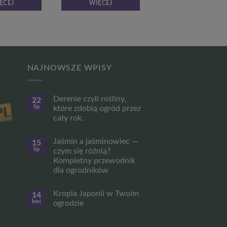
ĘCEJ
WIĘCEJ
NAJNOWSZE WPISY
Derenie czyli rośliny,
22
lip
które zdobią ogród przez
cały rok.
Brak
komentarzy
Jaśmin a jaśminowiec —
15
do
Derenie
lip
czym się różnią?
czyli
Kompletny przewodnik
rośliny,
które
dla ogrodników
zdobią
ogród
Brak
przez
komentarzy
Kropla Japonii w Twoim
14
do
cały
Jaśmin
rok.
kwi
ogrodzie
a
jaśminowiec
Brak
—
komentarzy
czym
do