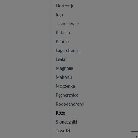
Hortensje
Irga
Jaśminowce
Katalpa
Ketmie
Lagerstremia
Lilaki
Magnolie
Mahonia
Moszenka
Pęcherznice
Rododendrony
Róże
Słoneczniki
Tawułki