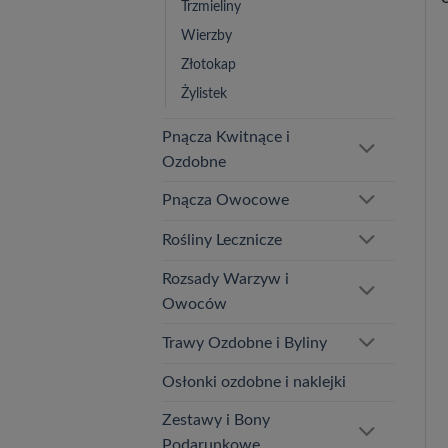
Trzmieliny
Wierzby
Złotokap
Żylistek
Pnącza Kwitnące i
Ozdobne
Pnącza Owocowe
Rośliny Lecznicze
Rozsady Warzyw i
Owoców
Trawy Ozdobne i Byliny
Osłonki ozdobne i naklejki
Zestawy i Bony
Podarunkowe