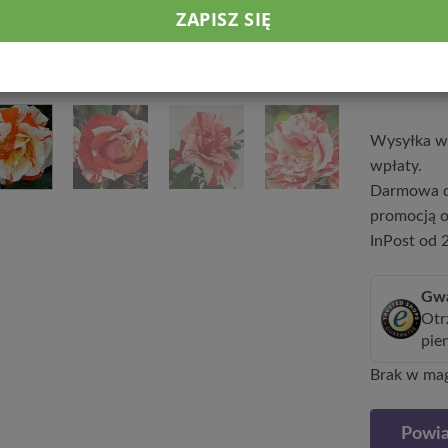
pH 6,5.
24,9
Wysyłka w 
wpłaty.
Darmowa d
promocją o
InPost od 2
Gwa
Otr
pie
Brak w ma
Powia