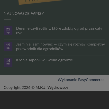
NAJNOWSZE WPISY
Derenie czyli rośliny, które zdobią ogród przez cały
22
lip
rok.
Brak
komentarzy
Jaśmin a jaśminowiec — czym się różnią? Kompletny
15
do
Derenie
lip
przewodnik dla ogrodników
czyli
rośliny,
Brak
które
komentarzy
Kropla Japonii w Twoim ogrodzie
14
zdobią
do
ogród
Jaśmin
kwi
Brak
przez
a
komentarzy
cały
jaśminowiec
do
rok.
—
Kropla
czym
Japonii
Wykonanie EasyCommerce
.
się
w
różnią?
Twoim
Kompletny
Copyright 2026 ©
M.K.J. Wędrowscy
ogrodzie
przewodnik
dla
ogrodników