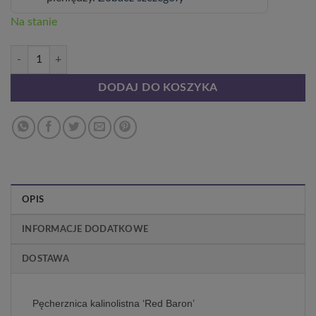
Na stanie
ilość Pęcherznica kalinolistna 'Red Baron' poj, P9/C1
DODAJ DO KOSZYKA
OPIS
INFORMACJE DODATKOWE
DOSTAWA
Pęcherznica kalinolistna ‘Red Baron’