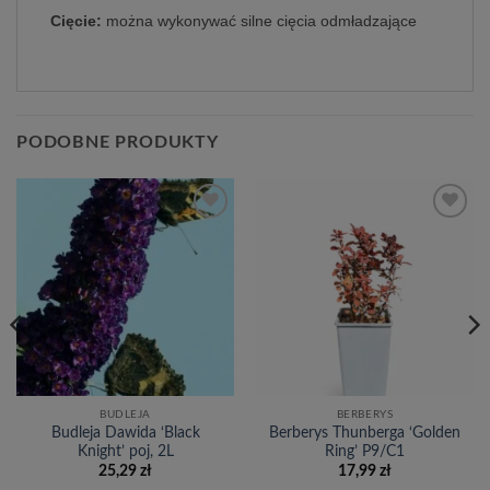
Cięcie:
można wykonywać silne cięcia odmładzające
PODOBNE PRODUKTY
Dodaj
Dodaj
do
do
listy
listy
życzeń
życzeń
BUDLEJA
BERBERYS
Budleja Dawida ‘Black
Berberys Thunberga ‘Golden
Knight’ poj, 2L
Ring’ P9/C1
25,29
zł
17,99
zł