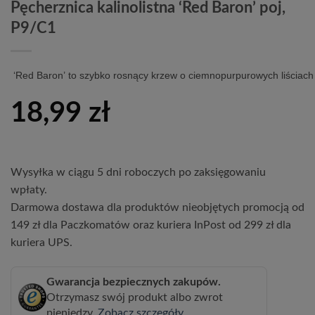
Pęcherznica kalinolistna ‘Red Baron’ poj,
P9/C1
‘Red
Baron’
to
szybko
rosnący
krzew
o
ciemnopurpurowych
liściac
18,99
zł
Wysyłka w ciągu 5 dni roboczych po zaksięgowaniu
wpłaty.
Darmowa dostawa dla produktów nieobjętych promocją od
149 zł dla Paczkomatów oraz kuriera InPost od 299 zł dla
kuriera UPS.
Gwarancja bezpiecznych zakupów.
Otrzymasz swój produkt albo zwrot
pieniędzy.
Zobacz szczegóły