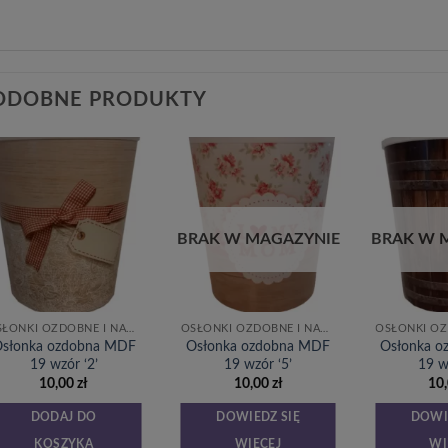
ODOBNE PRODUKTY
Dodaj
Dodaj
do
do
listy
listy
życzeń
życzeń
BRAK W MAGAZYNIE
BRAK W 
OSŁONKI OZDOBNE I NAKLEJKI
OSŁONKI OZDOBNE I NAKLEJKI
słonka ozdobna MDF
Osłonka ozdobna MDF
Osłonka 
19 wzór ‘2’
19 wzór ‘5’
19 w
10,00
zł
10,00
zł
10
DODAJ DO
DOWIEDZ SIĘ
DOWI
KOSZYKA
WIĘCEJ
WI