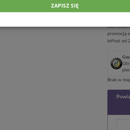
Wysyłka w 
wpłaty.
Darmowa d
promocją o
InPost od 2
Gwa
Otr
pie
Brak w ma
Powia