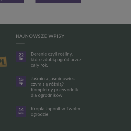
NAJNOWSZE WPISY
Derenie czyli rośliny,
22
lip
które zdobią ogród przez
cały rok.
Brak
komentarzy
Jaśmin a jaśminowiec —
15
do
Derenie
lip
czym się różnią?
czyli
Kompletny przewodnik
rośliny,
które
dla ogrodników
zdobią
ogród
Brak
przez
komentarzy
Kropla Japonii w Twoim
14
do
cały
Jaśmin
rok.
kwi
ogrodzie
a
jaśminowiec
Brak
—
komentarzy
czym
do