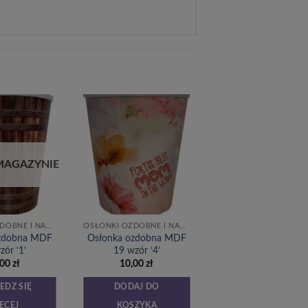
Dodaj
Dodaj
do
do
listy
listy
życzeń
życzeń
MAGAZYNIE
OSŁONKI OZDOBNE I NAKLEJKI
OSŁONKI OZDOBNE I NAKLEJKI
ozdobna MDF
Osłonka ozdobna MDF
zór ‘1’
19 wzór ‘4’
,00
zł
10,00
zł
EDZ SIĘ
DODAJ DO
ĘCEJ
KOSZYKA