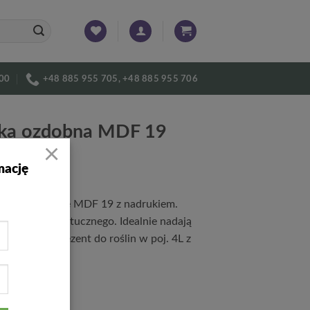
:00
+48 885 955 705, +48 885 955 706
ka ozdobna MDF 19
×
3’
mację
słonki ozdobne MDF 19 z nadrukiem.
 tworzywa sztucznego. Idealnie nadają
kowanie na prezent do roślin w poj. 4L z
ty.
0
zł