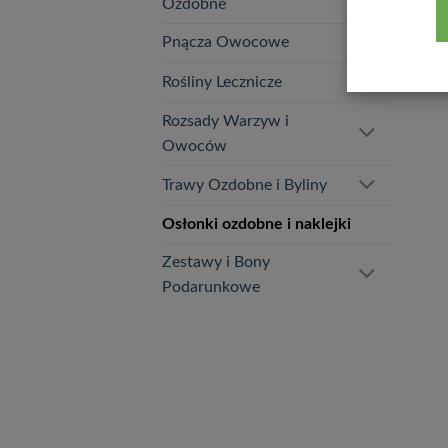
Ozdobne
Pnącza Owocowe
Rośliny Lecznicze
Rozsady Warzyw i
Owoców
Trawy Ozdobne i Byliny
Osłonki ozdobne i naklejki
Zestawy i Bony
Podarunkowe