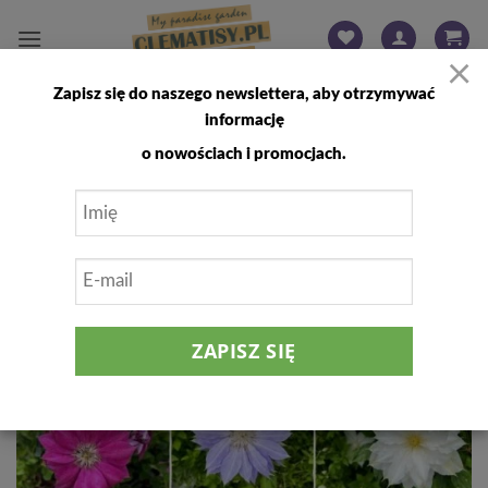
Przewiń
do
×
zawartości
Zapisz się do naszego newslettera, aby otrzymywać
FILTRUJ
informację
o nowościach i promocjach.
Dodaj
do
listy
życzeń