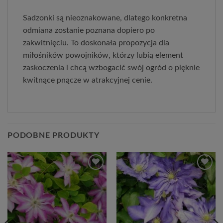
Sadzonki są nieoznakowane, dlatego konkretna
odmiana zostanie poznana dopiero po
zakwitnięciu. To doskonała propozycja dla
miłośników powojników, którzy lubią element
zaskoczenia i chcą wzbogacić swój ogród o pięknie
kwitnące pnącze w atrakcyjnej cenie.
PODOBNE PRODUKTY
Dodaj
Dodaj
do
do
listy
listy
życzeń
życzeń