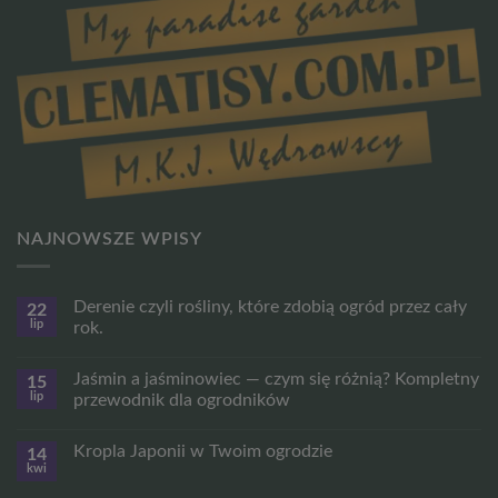
NAJNOWSZE WPISY
Derenie czyli rośliny, które zdobią ogród przez cały
22
lip
rok.
Brak
komentarzy
Jaśmin a jaśminowiec — czym się różnią? Kompletny
15
do
Derenie
lip
przewodnik dla ogrodników
czyli
rośliny,
Brak
które
komentarzy
Kropla Japonii w Twoim ogrodzie
14
zdobią
do
ogród
Jaśmin
kwi
Brak
przez
a
komentarzy
cały
jaśminowiec