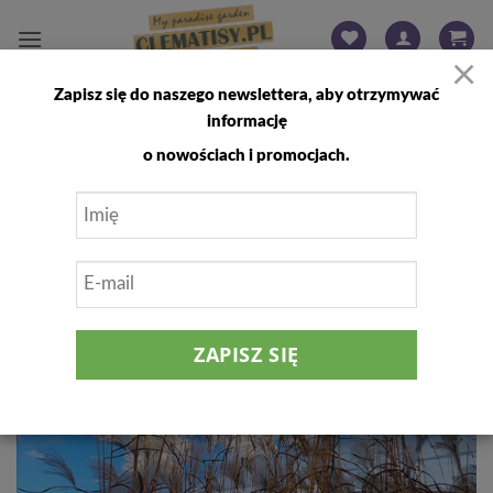
Przewiń
do
×
zawartości
Zapisz się do naszego newslettera, aby otrzymywać
FILTRUJ
informację
o nowościach i promocjach.
Dodaj
do
listy
życzeń