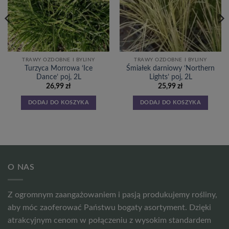
TRAWY OZDOBNE I BYLINY
TRAWY OZDOBNE I BYLINY
Turzyca Morrowa ‘Ice
Śmiałek darniowy ‘Northern
Dance’ poj, 2L
Lights’ poj, 2L
26,99
zł
25,99
zł
DODAJ DO KOSZYKA
DODAJ DO KOSZYKA
O NAS
Z ogromnym zaangażowaniem i pasją produkujemy rośliny,
aby móc zaoferować Państwu bogaty asortyment. Dzięki
atrakcyjnym cenom w połączeniu z wysokim standardem