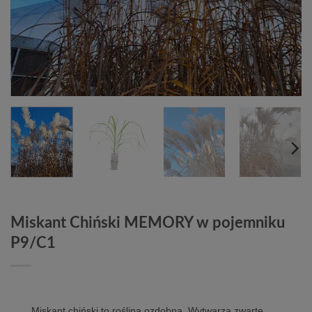
Miskant Chiński MEMORY w pojemniku
P9/C1
Miskant chiński to roślina ozdobna. Wytwarza zwarte,