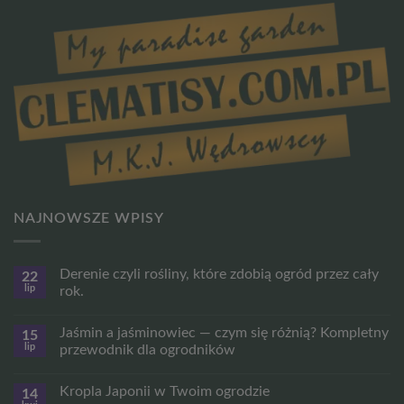
NAJNOWSZE WPISY
Derenie czyli rośliny, które zdobią ogród przez cały
22
lip
rok.
Brak
komentarzy
Jaśmin a jaśminowiec — czym się różnią? Kompletny
15
do
Derenie
lip
przewodnik dla ogrodników
czyli
rośliny,
Brak
które
komentarzy
Kropla Japonii w Twoim ogrodzie
14
zdobią
do
ogród
Jaśmin